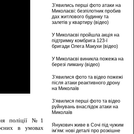
З'явились перші фото атаки на
Миколаєві: безпілотник пробив
дах житлового будинку та
залетів у квартиру (відео)
У Миколаєві пройшла акція на
підтримку комбрига 123-ї
бригади Олега Макухи (відео)
У Миколаєві виникла пожежа на
березі лиману (відео)
З'явилися фото та відео пожежі
після атаки реактивного дрону
на Миколаїв
З'явилися перші фото та відео
руйнувань внаслідок атаки на
Миколаїв
ення поліції №1
Янукович живе в Сочі під чужим
коєних в умовах
ім'ям: нові деталі про розкішне