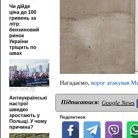
Чи дійде
ціна до 100
гривень за
літр:
бензиновий
ринок
України
тріщить по
швах
Нагадаємо,
ворог атакував М
29.07.2026
Антиукраїнські
Підписатися:
Google News
настрої
швидко
зростають у
Поділитися:
Польщі. У чому
причина?