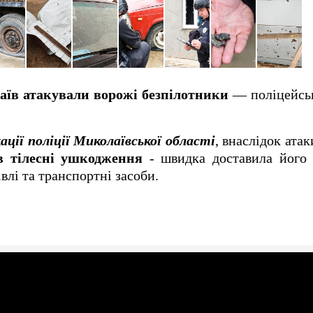
їв атакували ворожі безпілотники
— поліцейськ
кації поліції Миколаївської області
, внаслідок ат
в тілесні ушкодження
- швидка доставила його 
влі та транспортні засоби.