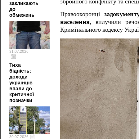
збройного конфлікту та спец
закликають
до
Правоохоронці
задокумент
обмежень
населення
, вилучили речо
Кримінального кодексу Украї
31.07.2026
Тиха
бідність:
доходи
українців
впали до
критичної
позначки
30.07.2026