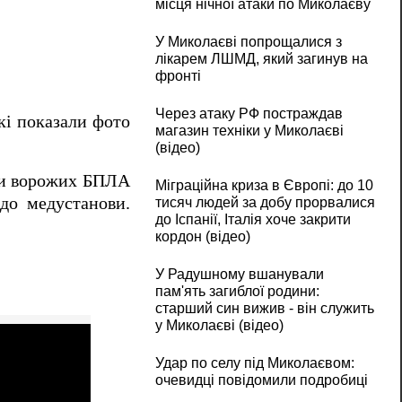
місця нічної атаки по Миколаєву
У Миколаєві попрощалися з
лікарем ЛШМД, який загинув на
фронті
Через атаку РФ постраждав
і показали фото
магазин техніки у Миколаєві
(відео)
аки ворожих БПЛА
Міграційна криза в Європі: до 10
до медустанови.
тисяч людей за добу прорвалися
до Іспанії, Італія хоче закрити
кордон (відео)
У Радушному вшанували
пам'ять загиблої родини:
старший син вижив - він служить
у Миколаєві (відео)
Удар по селу під Миколаєвом:
очевидці повідомили подробиці