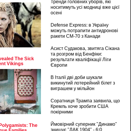
Тренди головних уборів, які
носитимуть усі модниці вже цієї
осені
Defense Express: в Україну
можуть потрапити антидронові
ракети CM-70 з Канади
Асист Судакова, звитяга Сікана
та розгром від Бенфіки:
результати кваліфікації Ліги
Європи
В Італії дві доби шукали
викинутий лотерейний білет з
виграшем у мільйон
Соратниця Трампа заявила, що
Кремль хоче зробити США
покірними
Ймовірний суперник "Динамо"
знищує "ДАК 1904" - 6:0