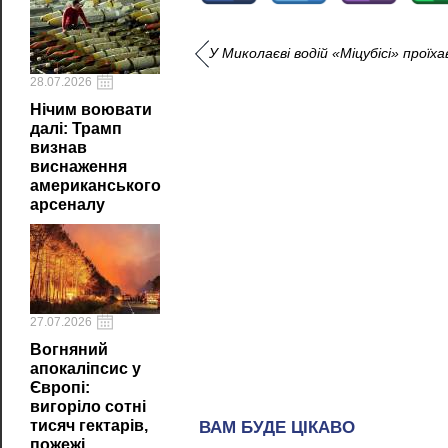
У Миколаєві водій «Міцубісі» проїха
28.07.2026
Нічим воювати
далі: Трамп
визнав
виснаження
американського
арсеналу
27.07.2026
Вогняний
апокаліпсис у
Європі:
вигоріло сотні
тисяч гектарів,
пожежі