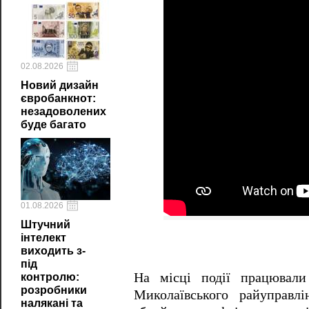
02.08.2026
Новий дизайн
євробанкнот:
незадоволених
буде багато
01.08.2026
Штучний
інтелект
виходить з-
під
На місці події працювали
контролю:
розробники
Миколаївського райуправлі
налякані та