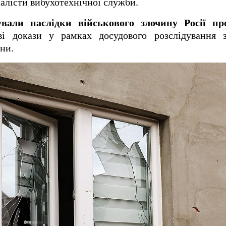
іалісти вибухотехнічної служби.
ували наслідки військового злочину Росії пр
ві докази у рамках досудового розслідування 
ни.