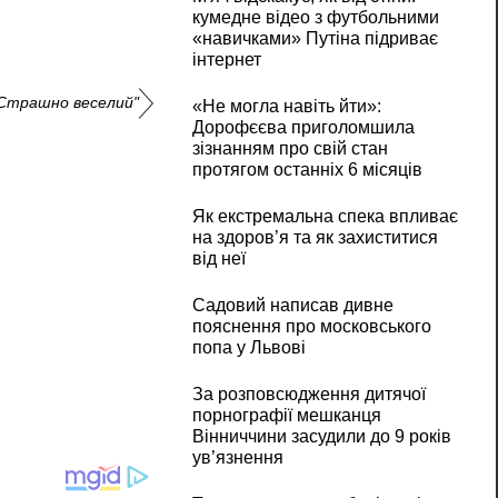
кумедне відео з футбольними
«навичками» Путіна підриває
інтернет
 Страшно веселий"
«Не могла навіть йти»:
Дорофєєва приголомшила
зізнанням про свій стан
протягом останніх 6 місяців
Як екстремальна спека впливає
на здоров’я та як захиститися
від неї
Садовий написав дивне
пояснення про московського
попа у Львові
За розповсюдження дитячої
порнографії мешканця
Вінниччини засудили до 9 років
ув’язнення