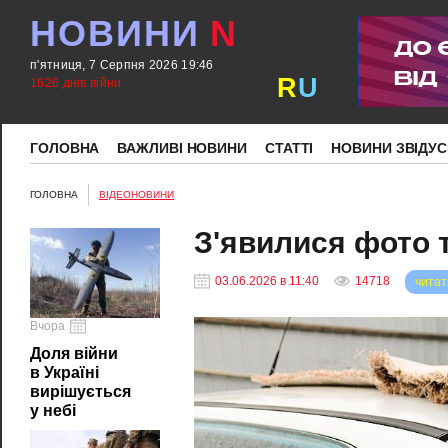
НОВИНИ
N
п'ятниця, 7 Серпня 2026 19:46
R
U
1626 днів війни
ГОЛОВНА
ВАЖЛИВІ НОВИНИ
СТАТТІ
НОВИНИ ЗВІДУС
ГОЛОВНА
ВІДЕОНОВИНИ
З'явилися фото т
03.06.2026 в 11:40
14718
читат
Вчора
Доля війни
в Україні
вирішується
у небі