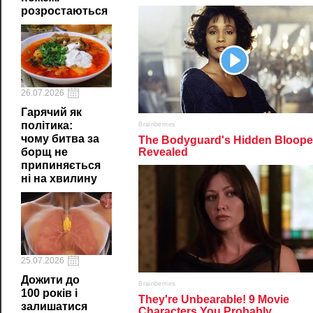
розростаються
26.07.2026
Гарячий як
політика:
чому битва за
борщ не
припиняється
ні на хвилину
25.07.2026
Дожити до
100 років і
залишатися