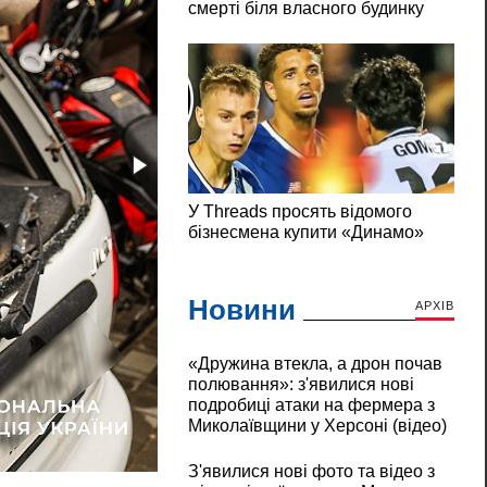
Новини
АРХІВ
«Дружина втекла, а дрон почав
полювання»: з'явилися нові
подробиці атаки на фермера з
Миколаївщини у Херсоні (відео)
З'явилися фото та відео з місця обстрілу
З'явилися нові фото та відео з