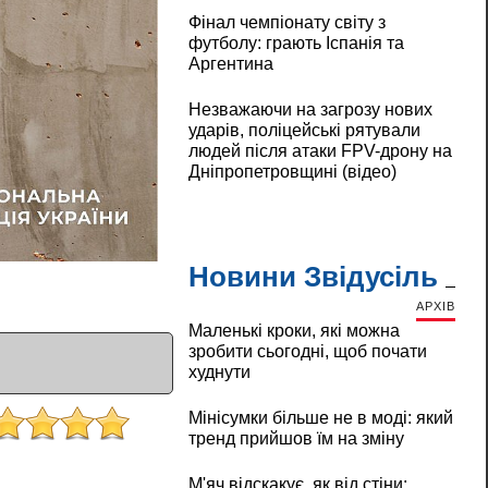
Фінал чемпіонату світу з
футболу: грають Іспанія та
Аргентина
Незважаючи на загрозу нових
ударів, поліцейські рятували
людей після атаки FPV-дрону на
Дніпропетровщині (відео)
Новини Звідусіль
АРХІВ
Маленькі кроки, які можна
зробити сьогодні, щоб почати
худнути
Мінісумки більше не в моді: який
тренд прийшов їм на зміну
М'яч відскакує, як від стіни: