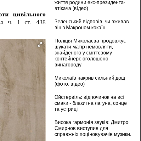
життя родини екс-президента-
втікача (відео)
оти цивільного
за ч. 1 ст. 438
Зеленський відповів, чи вживав
він з Макроном кокаїн
Поліція Миколаєва продовжує
шукати матір немовляти,
знайденого у сміттєвому
контейнері: оголошено
винагороду
Миколаїв накрив сильний дощ
(фото, відео)
Ойстервіль: відпочинок на всі
смаки - блакитна лагуна, сонце
та устриці
Висока гармонія звуків: Дмитро
Смирнов виступив для
справжніх поціновувачів музики.