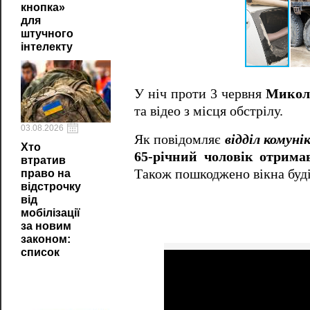
кнопка»
для
штучного
інтелекту
У ніч проти 3 червня
Микола
та відео з місця обстрілу.
03.08.2026
Як повідомляє
відділ комуні
Хто
65-річний чоловік отрима
втратив
Також пошкоджено вікна буді
право на
відстрочку
від
мобілізації
за новим
законом:
список