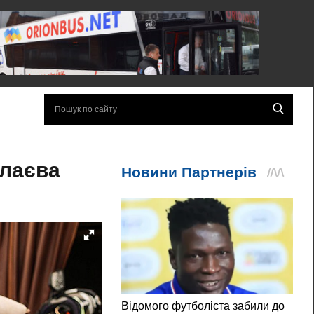
олаєва