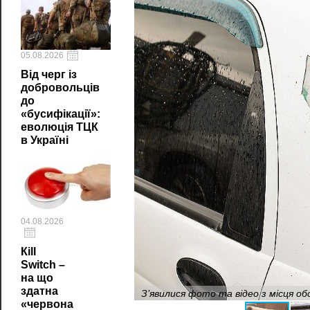
05.08.2026
Від черг із
добровольців
до
«бусифікації»:
еволюція ТЦК
в Україні
04.08.2026
Кill
Switch –
на що
здатна
З'явилися фото та відео з місця о
«червона