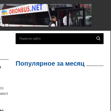
Популярное за месяц
е
го
мент
ны