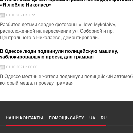
«Я люблю Николаев»
01.10.2021 в 11:21
Разбитое детьми сердце фотозоны «I love Mykolaiv»,
расположенной на пересечении ул. Соборной и пр.
Центрального в Николаеве, демонтировали.
В Одессе люди подвинули полицейскую машину,
заблокировавшую проезд для трамвая
01.10.2021 в 00:00
В Одессе местные жители подвинули полицейский автомоб
который мешал проезду трамвая
НАШИ КОНТАКТЫ
ПОМОЩЬ САЙТУ
UA
RU