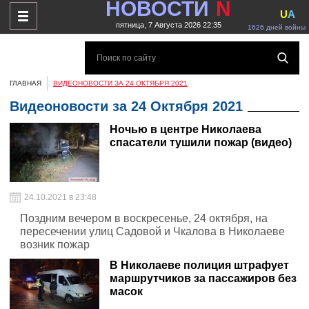
НОВОСТИ
N
U
A
пятница, 7 Августа 2026 22:35
1626 дней войны
ГЛАВНАЯ
ВИДЕОНОВОСТИ ЗА 24 ОКТЯБРЯ 2021
Видеоновости за 24 Октября 2021
Ночью в центре Николаева
спасатели тушили пожар (видео)
24.10.2021 в 23:48
Поздним вечером в воскресенье, 24 октября, на
пересечении улиц Садовой и Чкалова в Николаеве
возник пожар
В Николаеве полиция штрафует
маршрутчиков за пассажиров без
масок