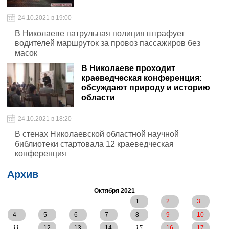
24.10.2021 в 19:00
В Николаеве патрульная полиция штрафует
водителей маршруток за провоз пассажиров без
масок
В Николаеве проходит
краеведческая конференция:
обсуждают природу и историю
области
24.10.2021 в 18:20
В стенах Николаевской областной научной
библиотеки стартовала 12 краеведческая
конференция
Архив
Октября 2021
1
2
3
4
5
6
7
8
9
10
11
12
13
14
15
16
17