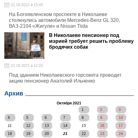
21.10.2021 в 15:45
На Богоявленском проспекте в Николаеве
столкнулись автомобили Mercedes-Benz GL 320,
ВАЗ-2104 «Жигули» и Nissan Tiida
В Николаеве пенсионер под
мэрией требует решить проблему
бродячих собак
21.10.2021 в 12:22
Под зданием Николаевского горсовета проводит
акцию пенсионер Анатолий Ильченко
Архив
Октября 2021
1
2
3
4
5
6
7
8
9
10
11
12
13
14
15
16
17
18
19
20
21
22
23
24