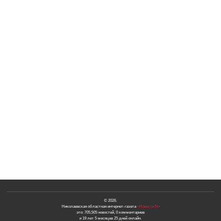
© 2026.
Николаевская областная интернет-газета
«Новости N»
это: 705,505 новостей, 0 комментариев
и 19 лет 5 месяцев 25 дней онлайн.