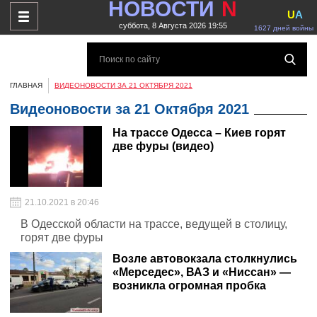
НОВОСТИ
N
U
A
суббота, 8 Августа 2026 19:55
1627 дней войны
ГЛАВНАЯ
ВИДЕОНОВОСТИ ЗА 21 ОКТЯБРЯ 2021
Видеоновости за 21 Октября 2021
На трассе Одесса – Киев горят
две фуры (видео)
21.10.2021 в 20:46
В Одесской области на трассе, ведущей в столицу,
горят две фуры
Возле автовокзала столкнулись
«Мерседес», ВАЗ и «Ниссан» —
возникла огромная пробка