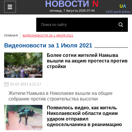
НОВОСТИ
N
U
A
пятница, 7 Августа 2026 07:44
1626 дней войны
ГЛАВНАЯ
ВИДЕОНОВОСТИ ЗА 1 ИЮЛЯ 2021
Видеоновости за 1 Июля 2021
Более сотни жителей Намыва
вышли на акцию протеста против
стройки
01.07.2021 в 22:17
Жители Намыва в Николаеве вышли на общее
собрание против строительства высотки
Появилось видео, как житель
Николаевской области одним
ударом отправил
односельчанина в реанимацию