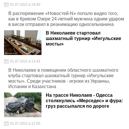
01.07.2021 в 19:40
В распоряжение «Новостей-N» попало видео того,
как в Кривом Озере 24-летний мужчина одним ударом
в висок отправил в реанимацию односельчанина
В Николаеве стартовал
шахматный турнир «Ингульские
мосты»
01.07.2021 в 13:43
В Николаеве в помещении областного шахматного
клуба стартовал шахматный турнир «Ингульские
мосты». Среди участников - игроки из Украины,
Испании и Казахстана
На трассе Николаев - Одесса
столкнулись «Мерседес» и фура:
груз рассыпался по дороге
01.07.2021 в 12:00