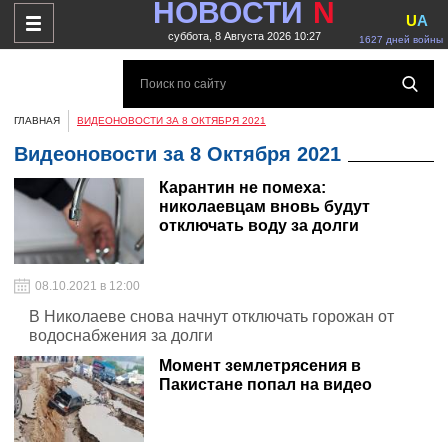
НОВОСТИ
N
U
A
суббота, 8 Августа 2026 10:27
1627 дней войны
ГЛАВНАЯ
ВИДЕОНОВОСТИ ЗА 8 ОКТЯБРЯ 2021
Видеоновости за 8 Октября 2021
Карантин не помеха:
николаевцам вновь будут
отключать воду за долги
08.10.2021 в 12:00
В Николаеве снова начнут отключать горожан от
водоснабжения за долги
Момент землетрясения в
Пакистане попал на видео