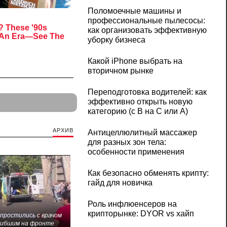
Поломоечные машины и
профессиональные пылесосы:
как организовать эффективную
уборку бизнеса
Какой iPhone выбрать на
вторичном рынке
Переподготовка водителей: как
эффективно открыть новую
категорию (с B на C или А)
АРХИВ
Антицеллюлитный массажер
для разных зон тела:
особенности применения
Как безопасно обменять крипту:
гайд для новичка
Роль инфлюенсеров на
крипторынке: DYOR vs хайп
 простились с врачом
гибшим на фронте