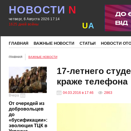
НОВОСТИ
N
четверг, 6 Августа 2026 17:14
U
A
1625 дней войны
ГЛАВНАЯ
ВАЖНЫЕ НОВОСТИ
СТАТЬИ
НОВОСТИ ОТ
ГЛАВНАЯ
ВАЖНЫЕ НОВОСТИ
17-летнего студе
краже телефона
04.03.2016 в 17:46
2863
Вчера
От очередей из
добровольцев
до
«бусификации»:
эволюция ТЦК в