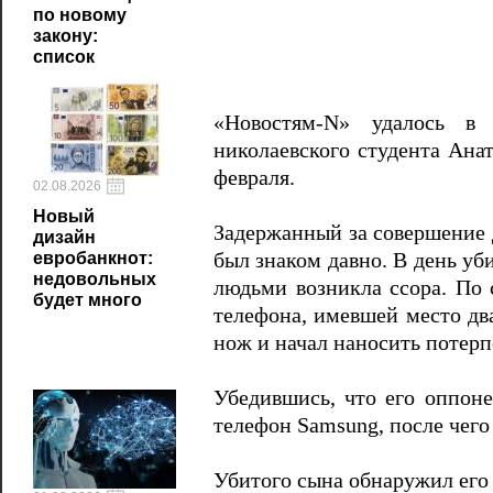
по новому
закону:
список
«Новостям-N» удалось в 
николаевского студента Анат
февраля.
02.08.2026
Новый
Задержанный за совершение 
дизайн
евробанкнот:
был знаком давно. В день уб
недовольных
людьми возникла ссора. По 
будет много
телефона, имевшей место два
нож и начал наносить потерп
Убедившись, что его оппоне
телефон Samsung, после чего
Убитого сына обнаружил его 