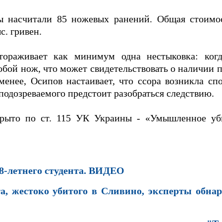
ты насчитали 85 ножевых ранений. Общая стоим
с. гривен.
тораживает как минимум одна нестыковка: ког
обой нож, что может свидетельствовать о наличии 
менее, Осипов настаивает, что ссора возникла сп
подозреваемого предстоит разобраться следствию.
крыто по ст. 115 УК Украины - «Умышленное уб
8-летнего студента. ВИДЕО
та, жестоко убитого в Сливино, эксперты обна