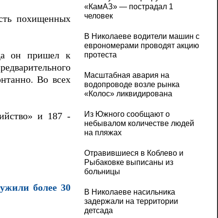
«КамАЗ» — пострадал 1
человек
ость похищенных
В Николаеве водители машин с
еврономерами проводят акцию
да он пришел к
протеста
предварительного
Масштабная авария на
онтанно. Во всех
водопроводе возле рынка
«Колос» ликвидирована
Из Южного сообщают о
ийство» и 187 -
небывалом количестве людей
на пляжах
Отравившиеся в Коблево и
Рыбаковке выписаны из
больницы
ружили более 30
В Николаеве насильника
задержали на территории
детсада