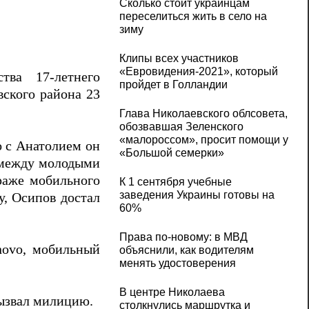
Сколько стоит украинцам
переселиться жить в село на
зиму
Клипы всех участников
«Евровидения-2021», который
тва 17-летнего
пройдет в Голландии
вского района 23
Глава Николаевского облсовета,
обозвавшая Зеленского
«малороссом», просит помощи у
о с Анатолием он
«Большой семерки»
я между молодыми
раже мобильного
К 1 сентября учебные
заведения Украины готовы на
у, Осипов достал
60%
Права по-новому: в МВД
novo, мобильный
объяснили, как водителям
менять удостоверения
В центре Николаева
вызвал милицию.
столкнулись маршрутка и