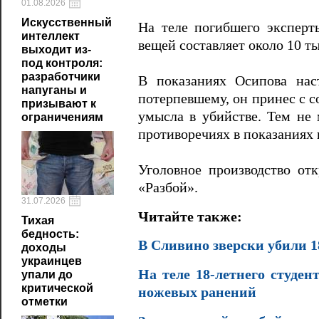
01.08.2026
Искусственный
На теле погибшего экспер
интеллект
вещей составляет около 10 ты
выходит из-
под контроля:
разработчики
В показаниях Осипова нас
напуганы и
потерпевшему, он принес с с
призывают к
умысла в убийстве. Тем не 
ограничениям
противоречиях в показаниях 
Уголовное производство от
«Разбой».
31.07.2026
Читайте также:
Тихая
бедность:
В Сливино зверски убили 1
доходы
украинцев
На теле 18-летнего студен
упали до
критической
ножевых ранений
отметки