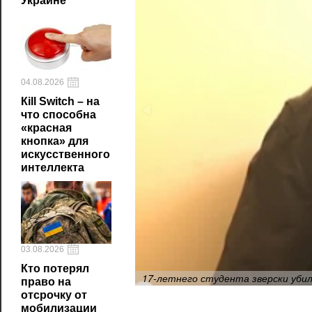
Украине
04.08.2026
Кill Switch – на
что способна
«красная
кнопка» для
искусственного
интеллекта
03.08.2026
Кто потерял
17-летнего студента зверски убил
право на
отсрочку от
мобилизации