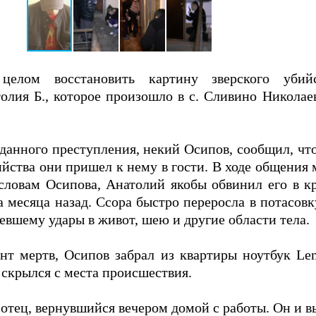
целом восстановить картину зверского убийс
олия Б., которое произошло в с. Сливино Николае
данного преступления, некий Осипов, сообщил, чт
ийства они пришел к нему в гости. В ходе общени
словам Осипова, Анатолий якобы обвинил его в к
 месяца назад. Ссора быстро переросла в потасовк
евшему удары в живот, шею и другие области тела.
нт мертв, Осипов забрал из квартиры ноутбук Le
 скрылся с места происшествия.
отец, вернувшийся вечером домой с работы. Он и 