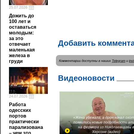
25.07.2026
Дожить до
100 лет и
оставаться
молодым:
за это
Добавить коммент
отвечает
маленькая
железа в
груди
Комментарии доступны в наших
Telegram
и
ins
Видеоновости
24.07.2026
Работа
одесских
портов
«Жена убежала, а дрон начал охот
практически
появились новые подробности ат
парализована
на фермера из Николаевщины 
Херсоне (видео)
– чем это