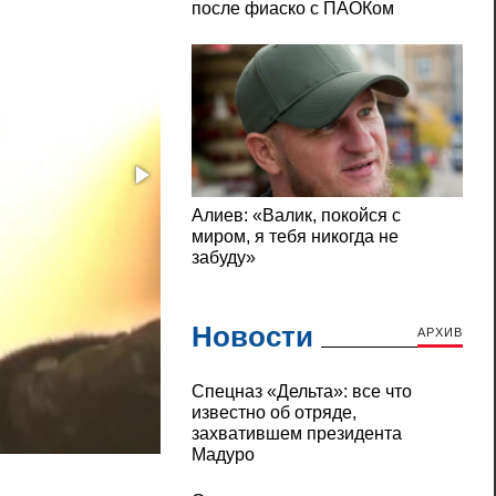
Новости
АРХИВ
Cпецназ «Дельта»: все что
известно об отряде,
захватившем президента
17-летнего студента зверски убили из-з
Мадуро