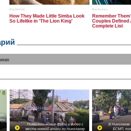
арий
tagram
.
у»:
аки
в
Появились новые фото и видео с
В Николаеве
места ночной атаки по Николаеву
БСМП, по