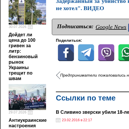
Задержанный за убийство 
не хотел". ВИДЕО
Подписаться:
Google News
30.07.2026
Дойдет ли
цена до 100
Поделиться:
гривен за
литр:
бензиновый
рынок
Украины
трещит по
Предприниматели пожаловались на
швам
Ссылки по теме
В Сливино зверски убили 18-л
29.07.2026
Антиукраинские
23.02.2016 в 22:17
настроения