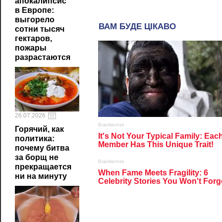
апокалипсис
в Европе:
выгорело
сотни тысяч
гектаров,
пожары
разрастаются
26.07.2026
Горячий, как
политика:
почему битва
за борщ не
прекращается
ни на минуту