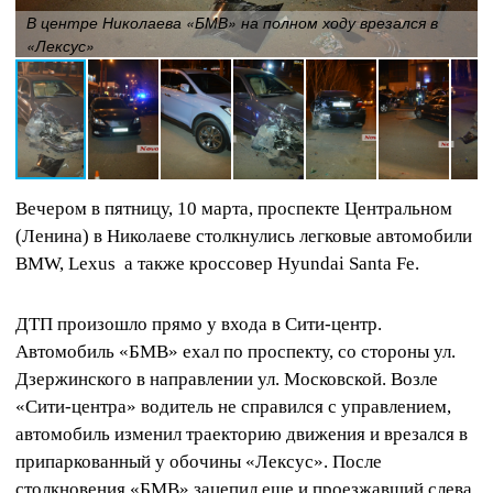
В центре Николаева «БМВ» на полном ходу врезался в
«Лексус»
Вечером в пятницу, 10 марта, проспекте Центральном
(Ленина) в Николаеве столкнулись легковые автомобили
BMW, Lexus а также кроссовер Hyundai Santa Fe.
ДТП произошло прямо у входа в Сити-центр.
Автомобиль «БМВ» ехал по проспекту, со стороны ул.
Дзержинского в направлении ул. Московской. Возле
«Сити-центра» водитель не справился с управлением,
автомобиль изменил траекторию движения и врезался в
припаркованный у обочины «Лексус». После
столкновения «БМВ» зацепил еще и проезжавший слева