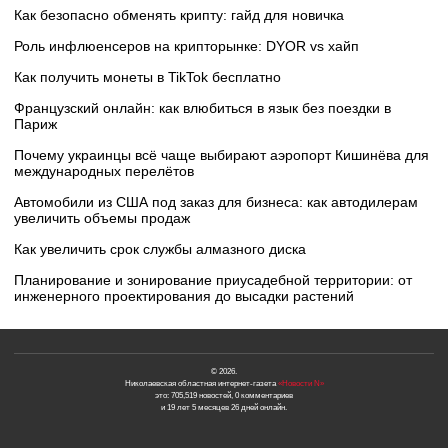
Как безопасно обменять крипту: гайд для новичка
Роль инфлюенсеров на крипторынке: DYOR vs хайп
Как получить монеты в TikTok бесплатно
Французский онлайн: как влюбиться в язык без поездки в
Париж
Почему украинцы всё чаще выбирают аэропорт Кишинёва для
международных перелётов
Автомобили из США под заказ для бизнеса: как автодилерам
увеличить объемы продаж
Как увеличить срок службы алмазного диска
Планирование и зонирование приусадебной территории: от
инженерного проектирования до высадки растений
© 2026.
Николаевская областная интернет-газета
«Новости N»
это: 705,519 новостей, 0 комментариев
и 19 лет 5 месяцев 26 дней онлайн.