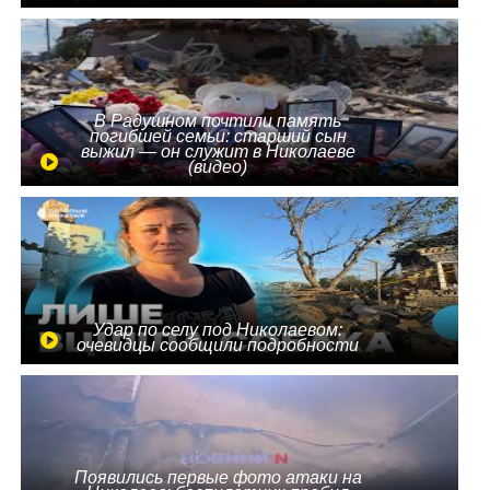
В Радушном почтили память
погибшей семьи: старший сын
выжил — он служит в Николаеве
(видео)
Удар по селу под Николаевом:
очевидцы сообщили подробности
Появились первые фото атаки на