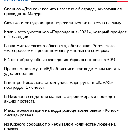
Cпецназ «Дельта»: все что известно об отряде, захватившем
президента Мадуро
Сколько стоит украинцам переселиться жить в село на зиму
Клипы всех участников «Евровидения-2021», который пройдет
в Голландии
Глава Николаевского облсовета, обозвавшая Зеленского
«малороссом», просит помощи у «Большой семерки»
К 1 сентября учебные заведения Украины готовы на 60%
Права по-новому: в МВД объяснили, как водителям менять
удостоверения
В центре Николаева столкнулись маршрутка и «КамАЗ» —
пострадал 1 человек
В Николаеве водители машин с еврономерами проводят
акцию протеста
Масштабная авария на водопроводе возле рынка «Колос»
ликвидирована
Из Южного сообщают о небывалом количестве людей на
пляжах