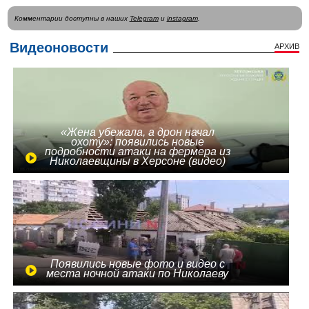
Комментарии доступны в наших
Telegram
и
instagram
.
Видеоновости
АРХИВ
«Жена убежала, а дрон начал
охоту»: появились новые
подробности атаки на фермера из
Николаевщины в Херсоне (видео)
Появились новые фото и видео с
места ночной атаки по Николаеву