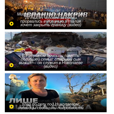
Миграционный кризис в Европе: до
10 тысяч человек за сутки
прорвались в Испанию, Италия
хочет закрыть границу (видео)
В Радушном почтили память
погибшей семьи: старший сын
выжил — он служит в Николаеве
(видео)
Удар по селу под Николаевом:
очевидцы сообщили подробности