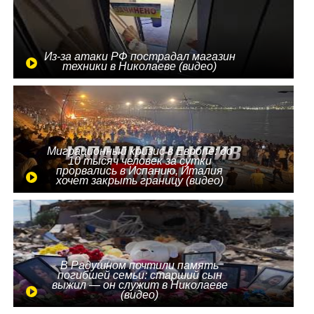
Из-за атаки РФ пострадал магазин
техники в Николаеве (видео)
Миграционный кризис в Европе: до
10 тысяч человек за сутки
прорвались в Испанию, Италия
хочет закрыть границу (видео)
В Радушном почтили память
погибшей семьи: старший сын
выжил — он служит в Николаеве
(видео)