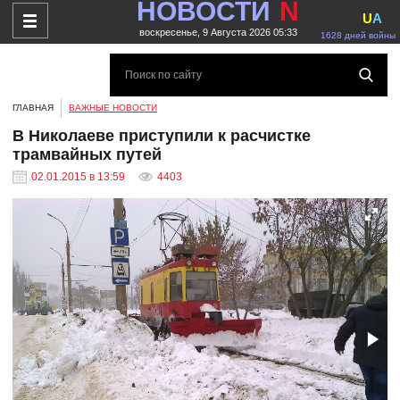
НОВОСТИ
N
U
A
воскресенье, 9 Августа 2026 05:33
1628 дней войны
ГЛАВНАЯ
ВАЖНЫЕ НОВОСТИ
В Николаеве приступили к расчистке
трамвайных путей
02.01.2015 в 13:59
4403