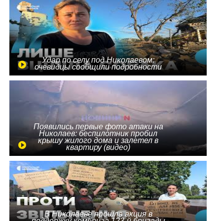
Удар по селу под Николаевом:
очевидцы сообщили подробности
Появились первые фото атаки на
Николаев: беспилотник пробил
крышу жилого дома и залетел в
квартиру (видео)
В Николаеве прошла акция в
поддержку комбрига 123-й бригады