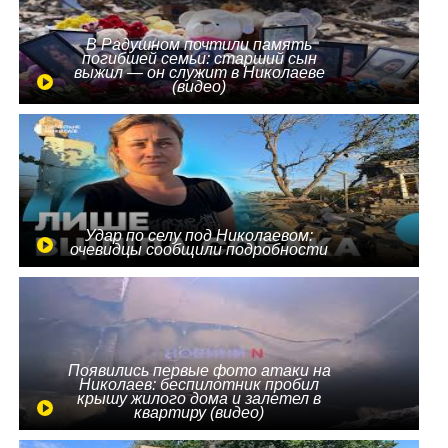
В Радушном почтили память
погибшей семьи: старший сын
выжил — он служит в Николаеве
(видео)
Удар по селу под Николаевом:
очевидцы сообщили подробности
Появились первые фото атаки на
Николаев: беспилотник пробил
крышу жилого дома и залетел в
квартиру (видео)