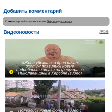
Добавить комментарий
Комментарии доступны в наших
Telegram
и
instagram
.
Видеоновости
АРХИВ
«Жена убежала, а дрон начал
охоту»: появились новые
подробности атаки на фермера из
Николаевщины в Херсоне (видео)
Появились новые фото и видео с