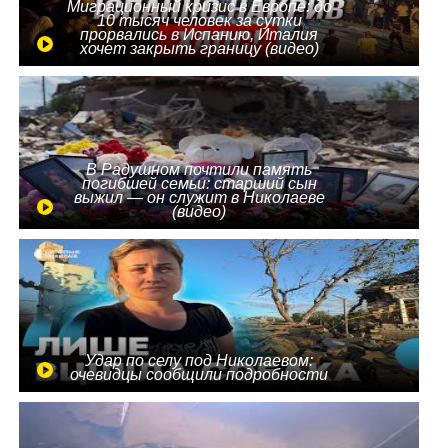
Миграционный кризис в Европе: до
10 тысяч человек за сутки
прорвались в Испанию, Италия
хочет закрыть границу (видео)
В Радушном почтили память
погибшей семьи: старший сын
выжил — он служит в Николаеве
(видео)
Удар по селу под Николаевом:
очевидцы сообщили подробности