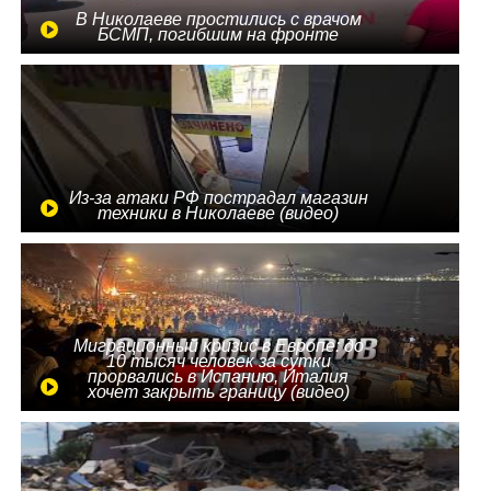
В Николаеве простились с врачом
БСМП, погибшим на фронте
Из-за атаки РФ пострадал магазин
техники в Николаеве (видео)
Миграционный кризис в Европе: до
10 тысяч человек за сутки
прорвались в Испанию, Италия
хочет закрыть границу (видео)