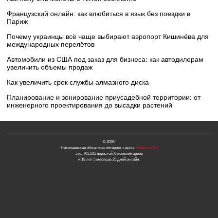
Французский онлайн: как влюбиться в язык без поездки в
Париж
Почему украинцы всё чаще выбирают аэропорт Кишинёва для
международных перелётов
Автомобили из США под заказ для бизнеса: как автодилерам
увеличить объемы продаж
Как увеличить срок службы алмазного диска
Планирование и зонирование приусадебной территории: от
инженерного проектирования до высадки растений
© 2026.
Николаевская областная интернет-газета
«Новости N»
это: 705,501 новостей, 0 комментариев
и 19 лет 5 месяцев 25 дней онлайн.