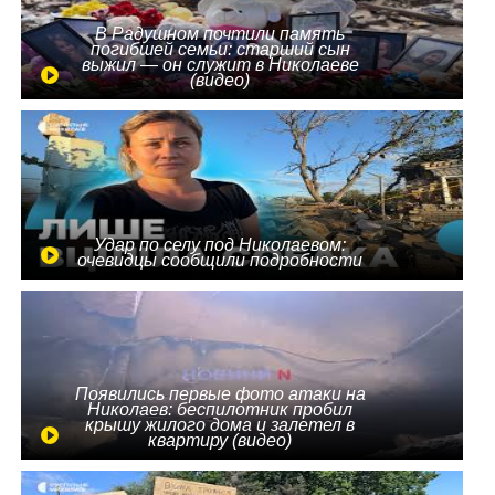
В Радушном почтили память
погибшей семьи: старший сын
выжил — он служит в Николаеве
(видео)
Удар по селу под Николаевом:
очевидцы сообщили подробности
Появились первые фото атаки на
Николаев: беспилотник пробил
крышу жилого дома и залетел в
квартиру (видео)