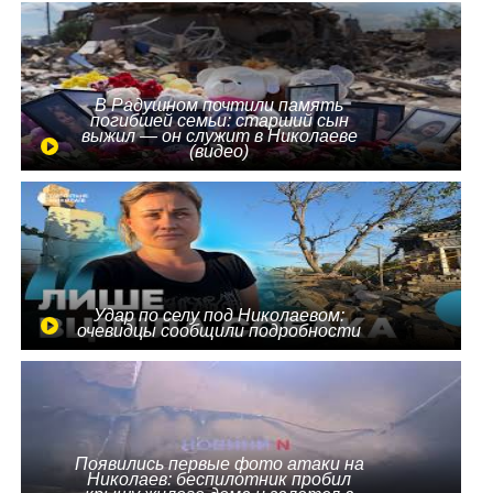
В Радушном почтили память
погибшей семьи: старший сын
выжил — он служит в Николаеве
(видео)
Удар по селу под Николаевом:
очевидцы сообщили подробности
Появились первые фото атаки на
Николаев: беспилотник пробил