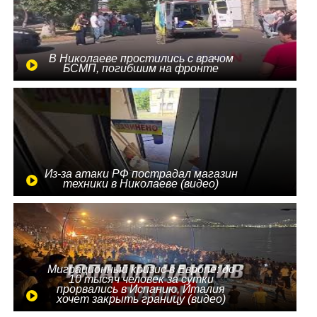
В Николаеве простились с врачом
БСМП, погибшим на фронте
Из-за атаки РФ пострадал магазин
техники в Николаеве (видео)
Миграционный кризис в Европе: до
10 тысяч человек за сутки
прорвались в Испанию, Италия
хочет закрыть границу (видео)