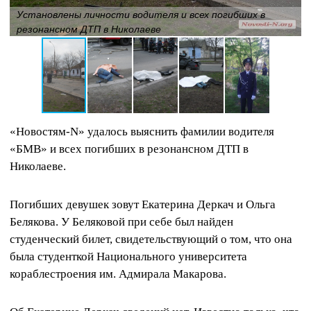
Установлены личности водителя и всех погибших в
резонансном ДТП в Николаеве
«Новостям-
N
» удалось выяснить фамилии водителя
«БМВ» и всех погибших в резонансном ДТП в
Николаеве.
Погибших девушек зовут Екатерина Деркач и Ольга
Белякова. У Беляковой при себе был найден
студенческий билет, свидетельствующий о том, что она
была студенткой Национального университета
кораблестроения им. Адмирала Макарова.