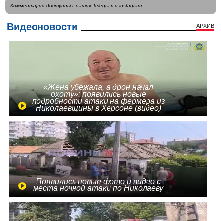
Комментарии доступны в наших
Telegram
и
instagram
.
Видеоновости
АРХИВ
«Жена убежала, а дрон начал
охоту»: появились новые
подробности атаки на фермера из
Николаевщины в Херсоне (видео)
Появились новые фото и видео с
места ночной атаки по Николаеву