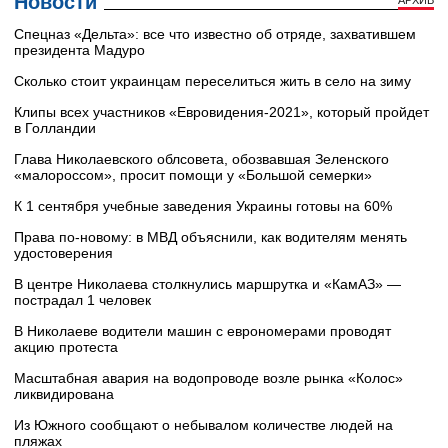
Новости
АРХИВ
Cпецназ «Дельта»: все что известно об отряде, захватившем
президента Мадуро
Сколько стоит украинцам переселиться жить в село на зиму
Клипы всех участников «Евровидения-2021», который пройдет
в Голландии
Глава Николаевского облсовета, обозвавшая Зеленского
«малороссом», просит помощи у «Большой семерки»
К 1 сентября учебные заведения Украины готовы на 60%
Права по-новому: в МВД объяснили, как водителям менять
удостоверения
В центре Николаева столкнулись маршрутка и «КамАЗ» —
пострадал 1 человек
В Николаеве водители машин с еврономерами проводят
акцию протеста
Масштабная авария на водопроводе возле рынка «Колос»
ликвидирована
Из Южного сообщают о небывалом количестве людей на
пляжах