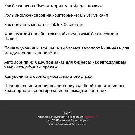
Как безопасно обменять крипту: гайд для новичка
Роль инфлюенсеров на крипторынке: DYOR vs хайп
Как получить монеты в TikTok бесплатно
Французский онлайн: как влюбиться в язык без поездки в
Париж
Почему украинцы всё чаще выбирают аэропорт Кишинёва для
международных перелётов
Автомобили из США под заказ для бизнеса: как автодилерам
увеличить объемы продаж
Как увеличить срок службы алмазного диска
Планирование и зонирование приусадебной территории: от
инженерного проектирования до высадки растений
© 2026.
Николаевская областная интернет-газета
«Новости N»
это: 705,387 новостей, 0 комментариев
и 19 лет 5 месяцев 24 дня онлайн.