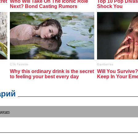
арий
tagram
.