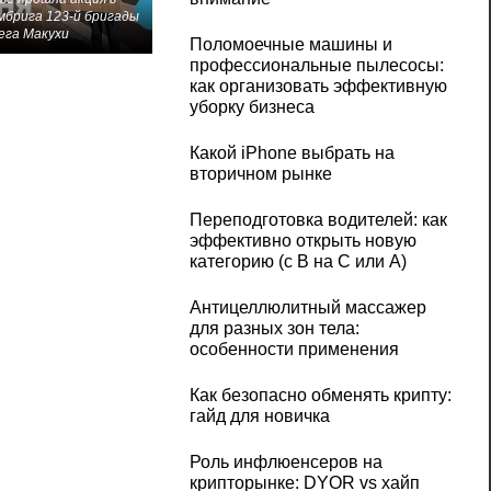
мбрига 123-й бригады
ега Макухи
Поломоечные машины и
профессиональные пылесосы:
как организовать эффективную
уборку бизнеса
Какой iPhone выбрать на
вторичном рынке
Переподготовка водителей: как
эффективно открыть новую
категорию (с B на C или А)
Антицеллюлитный массажер
для разных зон тела:
особенности применения
Как безопасно обменять крипту:
гайд для новичка
Роль инфлюенсеров на
крипторынке: DYOR vs хайп