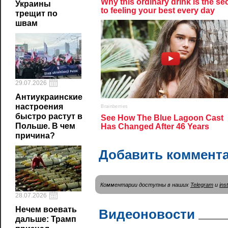
Украины
трещит по
швам
29.07.2026
Антиукраинские
настроения
быстро растут в
Польше. В чем
причина?
Добавить коммент
Комментарии доступны в наших
Telegram
и
ins
28.07.2026
Нечем воевать
Видеоновости
дальше: Трамп