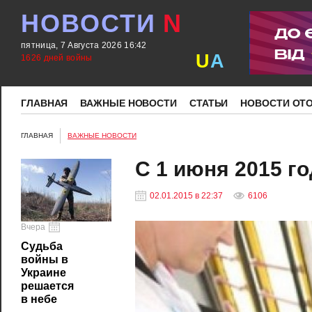
НОВОСТИ
N
пятница, 7 Августа 2026 16:42
U
A
1626 дней войны
ГЛАВНАЯ
ВАЖНЫЕ НОВОСТИ
СТАТЬИ
НОВОСТИ ОТ
ГЛАВНАЯ
ВАЖНЫЕ НОВОСТИ
С 1 июня 2015 г
02.01.2015 в 22:37
6106
Вчера
Судьба
войны в
Украине
решается
в небе