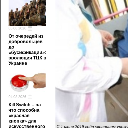
05.08.2026
От очередей из
добровольцев
до
«бусификации»:
эволюция ТЦК в
Украине
04.08.2026
Кill Switch – на
что способна
«красная
кнопка» для
С 1 июня 2015 года украинцам уреж
искусственного