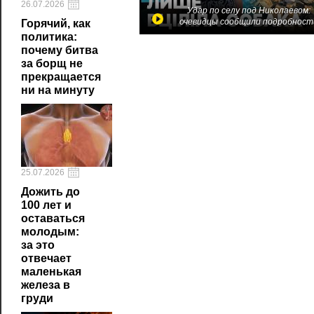
26.07.2026
Удар по селу под Николаевом:
очевидцы сообщили подробност
Горячий, как
политика:
почему битва
за борщ не
прекращается
ни на минуту
25.07.2026
Дожить до
100 лет и
оставаться
молодым:
за это
отвечает
маленькая
железа в
груди