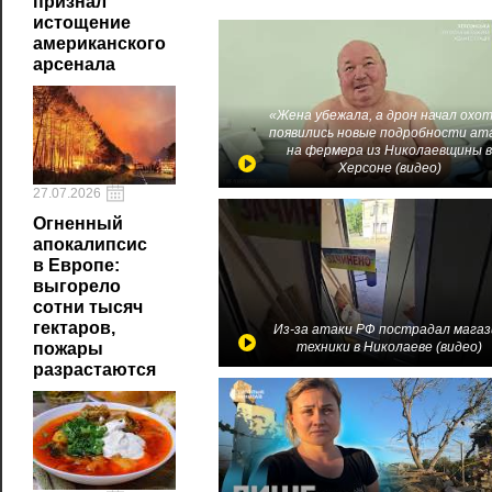
признал
истощение
американского
арсенала
«Жена убежала, а дрон начал охот
появились новые подробности ат
на фермера из Николаевщины 
Херсоне (видео)
27.07.2026
Огненный
апокалипсис
в Европе:
выгорело
сотни тысяч
гектаров,
Из-за атаки РФ пострадал магаз
пожары
техники в Николаеве (видео)
разрастаются