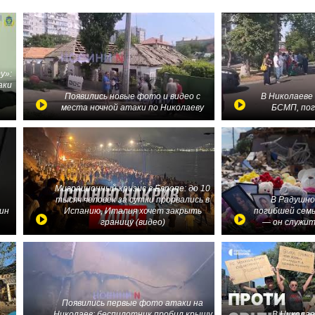
у»:
аки
в
Появились новые фото и видео с
В Николаеве
места ночной атаки по Николаеву
БСМП, по
Миграционный кризис в Европе: до 10
тысяч человек за сутки прорвались в
В Радушно
ин
Испанию, Италия хочет закрыть
погибшей семь
границу (видео)
— он служит
Появились первые фото атаки на
Николаев: беспилотник пробил крышу
В Николае