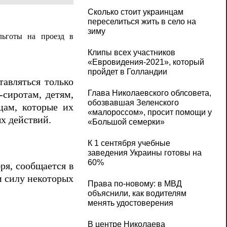
Сколько стоит украинцам
переселиться жить в село на
зиму
льготы на проезд в
Клипы всех участников
«Евровидения-2021», который
пройдет в Голландии
тавляться только
Глава Николаевского облсовета,
-сиротам, детям,
обозвавшая Зеленского
цам, которые их
«малороссом», просит помощи у
х действий.
«Большой семерки»
К 1 сентября учебные
заведения Украины готовы на
60%
ря, сообщается в
и силу некоторых
Права по-новому: в МВД
объяснили, как водителям
менять удостоверения
В центре Николаева