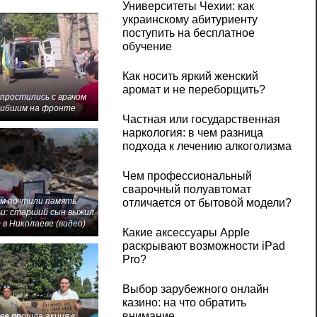
Университеты Чехии: как
украинскому абитуриенту
поступить на бесплатное
обучение
Как носить яркий женский
аромат и не переборщить?
 простились с врачом
гибшим на фронте
Частная или государственная
наркология: в чем разница
подхода к лечению алкоголизма
Чем профессиональный
сварочный полуавтомат
м почтили память
отличается от бытовой модели?
и: старший сын выжил
 в Николаеве (видео)
Какие аксессуары Apple
раскрывают возможности iPad
Pro?
Выбор зарубежного онлайн
казино: на что обратить
внимание
ве прошла акция в