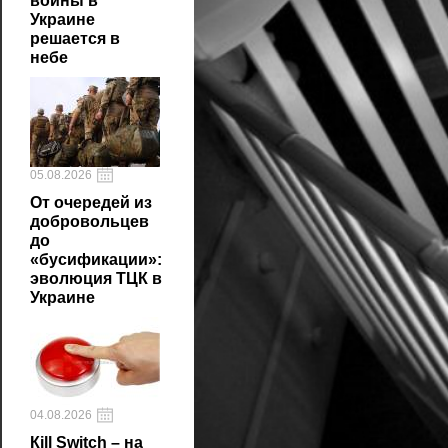
войны в
Украине
решается в
небе
05.08.2026
От очередей из
добровольцев
до
«бусификации»:
эволюция ТЦК в
Украине
04.08.2026
Кill Switch – на