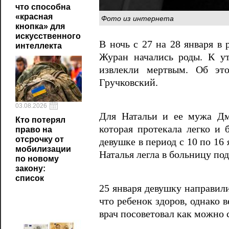
что способна
«красная
Фото из интернета
кнопка» для
искусственного
В ночь с 27 на 28 января в
интеллекта
Журан начались роды. К ут
извлекли мертвым. Об эт
Гручковский.
03.08.2026
Для Натальи и ее мужа Дм
Кто потерял
которая протекала легко и 
право на
отсрочку от
девушке в период с 10 по 16 
мобилизации
Наталья легла в больницу по
по новому
закону:
список
25 января девушку направили
что ребенок здоров, однако 
врач посоветовал как можно с