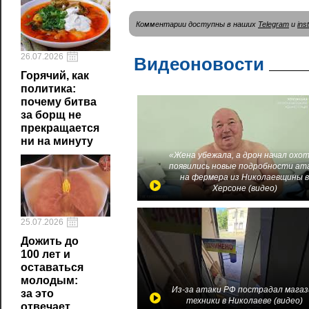
Комментарии доступны в наших
Telegram
и
ins
26.07.2026
Видеоновости
Горячий, как
политика:
почему битва
за борщ не
прекращается
ни на минуту
«Жена убежала, а дрон начал охот
появились новые подробности ат
на фермера из Николаевщины 
Херсоне (видео)
25.07.2026
Дожить до
100 лет и
оставаться
молодым:
Из-за атаки РФ пострадал магаз
за это
техники в Николаеве (видео)
отвечает