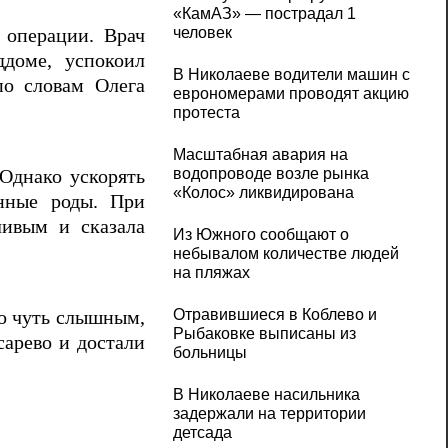
«КамАЗ» — пострадал 1
человек
 операции. Врач
ддоме, успокоил
В Николаеве водители машин с
по словам Олега
еврономерами проводят акцию
протеста
Масштабная авария на
водопроводе возле рынка
 Однако ускорять
«Колос» ликвидирована
енные роды. При
ливым и сказала
Из Южного сообщают о
небывалом количестве людей
на пляжах
Отравившиеся в Коблево и
ло чуть слышным,
Рыбаковке выписаны из
сарево и достали
больницы
В Николаеве насильника
задержали на территории
детсада