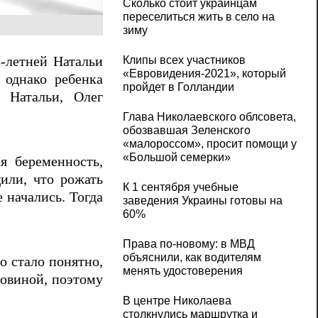
Сколько стоит украинцам
переселиться жить в село на
зиму
Клипы всех участников
3-летней Натальи
«Евровидения-2021», который
 однако ребенка
пройдет в Голландии
 Натальи, Олег
Глава Николаевского облсовета,
обозвавшая Зеленского
«малороссом», просит помощи у
«Большой семерки»
я беременность,
или, что рожать
К 1 сентября учебные
е начались. Тогда
заведения Украины готовы на
60%
Права по-новому: в МВД
объяснили, как водителям
о стало понятно,
менять удостоверения
повиной, поэтому
В центре Николаева
столкнулись маршрутка и