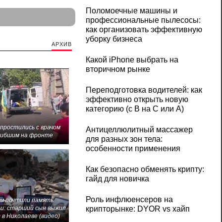
Поломоечные машины и
профессиональные пылесосы:
как организовать эффективную
уборку бизнеса
АРХИВ
Какой iPhone выбрать на
вторичном рынке
Переподготовка водителей: как
эффективно открыть новую
категорию (с B на C или А)
 простились с врачом
Антицеллюлитный массажер
гибшим на фронте
для разных зон тела:
особенности применения
Как безопасно обменять крипту:
гайд для новичка
Роль инфлюенсеров на
м почтили память
и: старший сын выжил
крипторынке: DYOR vs хайп
 в Николаеве (видео)