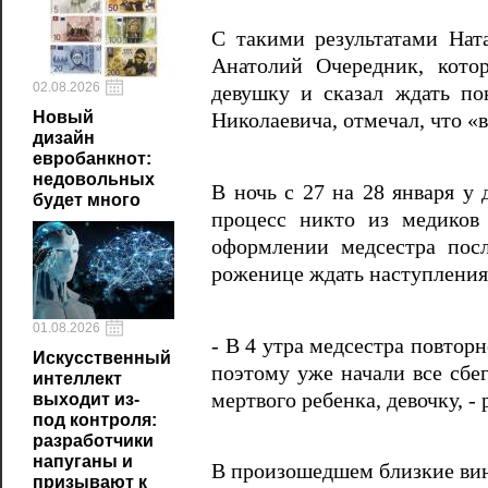
С такими результатами Нат
Анатолий Очередник, кото
02.08.2026
девушку и сказал ждать по
Новый
Николаевича, отмечал, что «в
дизайн
евробанкнот:
недовольных
В ночь с 27 на 28 января у 
будет много
процесс никто из медиков
оформлении медсестра посл
роженице ждать наступления
01.08.2026
- В 4 утра медсестра повтор
Искусственный
поэтому уже начали все сбег
интеллект
мертвого ребенка, девочку, -
выходит из-
под контроля:
разработчики
напуганы и
В произошедшем близкие виня
призывают к