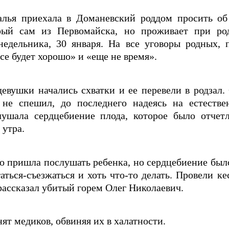
алья приехала в Доманевский роддом просить об
рый сам из Первомайска, но проживает при ро
недельника, 30 января. На все уговоры родных, 
се будет хорошо» и «еще не время».
девушки начались схватки и ее перевели в родзал.
 не спешил, до последнего надеясь на естеств
ушала сердцебиение плода, которое было отчет
 утра.
но пришла послушать ребенка, но сердцебиение бы
аться-съезжаться и хоть что-то делать. Провели ке
 рассказал убитый горем Олег Николаевич.
т медиков, обвиняя их в халатности.