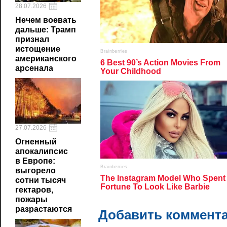
28.07.2026
Нечем воевать
дальше: Трамп
признал
истощение
американского
арсенала
27.07.2026
Огненный
апокалипсис
в Европе:
выгорело
сотни тысяч
гектаров,
пожары
разрастаются
Добавить коммент