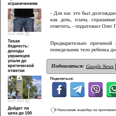
ограничениям
- Для нас это был долгожда
как дочь, плача, спрашивае
ответить, - подытожил Олег 
31.07.2026
Тихая
Предварительно причиной 
бедность:
понедельник тело ребенка до
доходы
украинцев
упали до
Подписаться:
Google News
критической
отметки
Поделиться:
30.07.2026
Дойдет ли
В Николаеве живодер на протяжен
цена до 100