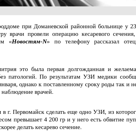
 роддоме при Доманевской районной больнице у 2
ру врачи провели операцию кесаревого сечения,
ом «
Новостям-N
» по телефону рассказал отец
итрия это была первая долгожданная и желаема
без патологий. По результатам УЗИ медики сообщ
января, однако к поставленному сроку роды так и н
д наблюдение врачей.
 в г. Первомайск сделать еще одно УЗИ, из которог
весом превышает 4 200 гр и у него есть обвитие пу
корее делать кесарево сечение.