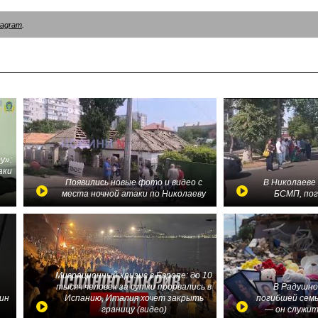
tagram
.
у»:
аки
в
Появились новые фото и видео с
В Николаеве
места ночной атаки по Николаеву
БСМП, по
Миграционный кризис в Европе: до 10
тысяч человек за сутки прорвались в
В Радушно
ин
Испанию, Италия хочет закрыть
погибшей семь
границу (видео)
— он служит