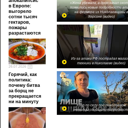
апокалипсис
«Жена убежала, а дрон начал охот
в Европе:
появились новые подробности ат
выгорело
на фермера из Николаевщины 
сотни тысяч
Херсоне (видео)
гектаров,
пожары
разрастаются
Из-за атаки РФ пострадал магаз
техники в Николаеве (видео)
26.07.2026
Горячий, как
политика:
почему битва
за борщ не
прекращается
ни на минуту
Удар по селу под Николаевом:
очевидцы сообщили подробност