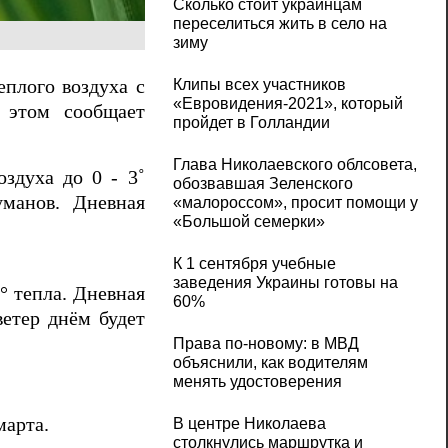
Сколько стоит украинцам
переселиться жить в село на
зиму
Клипы всех участников
еплого воздуха с
«Евровидения-2021», который
б этом сообщает
пройдет в Голландии
Глава Николаевского облсовета,
здуха до 0 - 3˚
обозвавшая Зеленского
уманов. Дневная
«малороссом», просит помощи у
«Большой семерки»
К 1 сентября учебные
заведения Украины готовы на
° тепла. Дневная
60%
етер днём будет
Права по-новому: в МВД
объяснили, как водителям
менять удостоверения
марта.
В центре Николаева
столкнулись маршрутка и