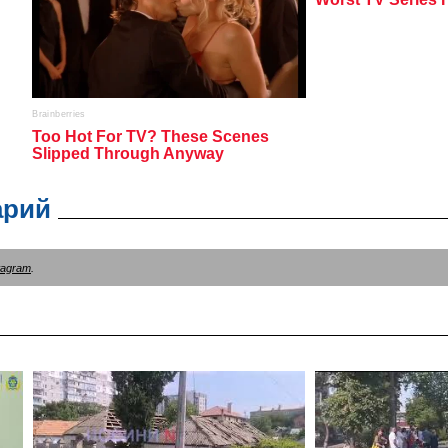
арий
tagram
.