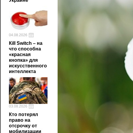
Украине
04.08.2026
Кill Switch – на
что способна
«красная
кнопка» для
искусственного
интеллекта
03.08.2026
Кто потерял
право на
отсрочку от
мобилизации