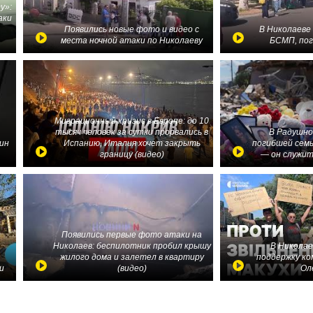
у»:
аки
в
Появились новые фото и видео с
В Николаеве
места ночной атаки по Николаеву
БСМП, по
Миграционный кризис в Европе: до 10
тысяч человек за сутки прорвались в
В Радушно
ин
Испанию, Италия хочет закрыть
погибшей семь
границу (видео)
— он служит
Появились первые фото атаки на
Николаев: беспилотник пробил крышу
В Николае
жилого дома и залетел в квартиру
поддержку ко
и
(видео)
Ол