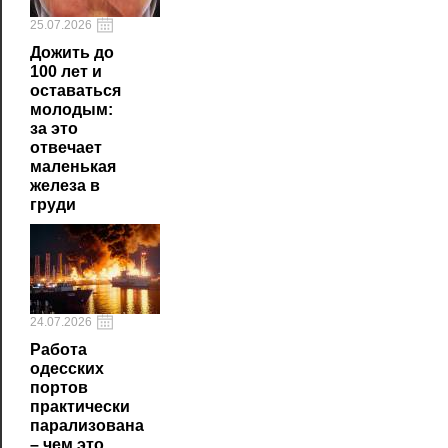
25.07.2026
Дожить до
100 лет и
оставаться
молодым:
за это
отвечает
маленькая
железа в
груди
24.07.2026
Работа
одесских
портов
практически
парализована
– чем это