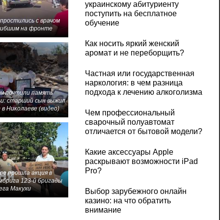
украинскому абитуриенту
поступить на бесплатное
 простились с врачом
обучение
гибшим на фронте
Как носить яркий женский
аромат и не переборщить?
Частная или государственная
наркология: в чем разница
подхода к лечению алкоголизма
м почтили память
и: старший сын выжил
 в Николаеве (видео)
Чем профессиональный
сварочный полуавтомат
отличается от бытовой модели?
Какие аксессуары Apple
раскрывают возможности iPad
Pro?
ве прошла акция в
мбрига 123-й бригады
ега Макухи
Выбор зарубежного онлайн
казино: на что обратить
внимание