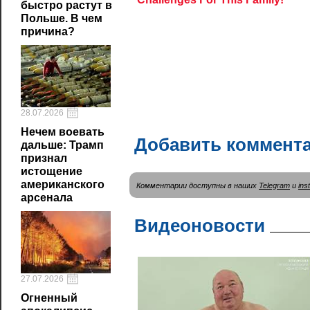
быстро растут в
Польше. В чем
причина?
28.07.2026
Нечем воевать
Добавить коммент
дальше: Трамп
признал
истощение
американского
Комментарии доступны в наших
Telegram
и
ins
арсенала
Видеоновости
27.07.2026
Огненный