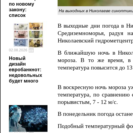
по новому
закону:
На выходных в Николаеве синоптик
список
В выходные дни погода в Ни
Средиземноморья, радуя н
Николаевский гидрометцентр
02.08.2026
В ближайшую ночь в Никола
Новый
мороза. В то же время, в 
дизайн
температура повысится до 13 
евробанкнот:
недовольных
будет много
В воскресную ночь мороза уж
температура, по сравнению 
порывистым, 7 - 12 м/с.
В понедельник погода остане
Подобный температурный фон