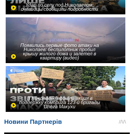
Удар по селу под Николаевом:
очевидцы сообщили подробности
Появились первые фото атаки на
Николаев: беспилотник пробил
крышу жилого дома и залетел в
квартиру (видео)
В Николаеве прошла акция в
поддержку комбрига 123-й бригады
Олега Макухи