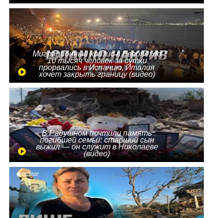
Миграционный кризис в Европе: до
10 тысяч человек за сутки
прорвались в Испанию, Италия
хочет закрыть границу (видео)
В Радушном почтили память
погибшей семьи: старший сын
выжил — он служит в Николаеве
(видео)