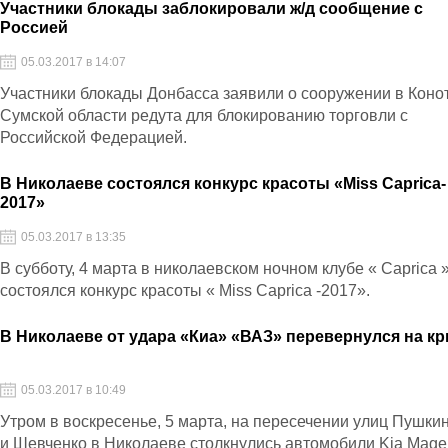
Участники блокады заблокировали ж/д сообщение с
Россией
05.03.2017 в 14:07
Участники блокады Донбасса заявили о сооружении в Коно
Сумской области редута для блокированию торговли с
Российской Федерацией.
В Николаеве состоялся конкурс красоты «Miss Caprica-
2017»
05.03.2017 в 13:35
В субботу, 4 марта в николаевском ночном клубе « Caprica 
состоялся конкурс красоты « Miss Caprica -2017».
В Николаеве от удара «Киа» «ВАЗ» перевернулся на к
05.03.2017 в 10:49
Утром в воскресенье, 5 марта, на пересечении улиц Пушки
и Шевченко в Николаеве столкнулись автомобили Kia Magen