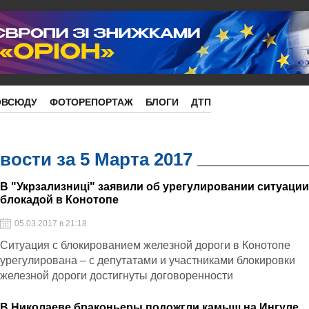
ОВСЮДУ
ФОТОРЕПОРТАЖ
БЛОГИ
ДТП
ости за 5 Марта 2017
В "Укрзализниці" заявили об урегулировании ситуации
блокадой в Конотопе
05.03.2017 в 21:18
Ситуация с блокированием железной дороги в Конотопе
урегулирована – с депутатами и участниками блокировки
железной дороги достигнуты договоренности
В Николаеве браконьеры подожгли камыш на Ингуле