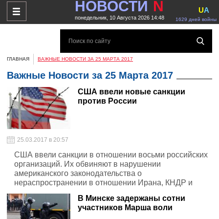
НОВОСТИ
N
U
A
понедельник, 10 Августа 2026 14:48
1629 дней войны
ГЛАВНАЯ
ВАЖНЫЕ НОВОСТИ ЗА 25 МАРТА 2017
Важные Новости за 25 Марта 2017
США ввели новые санкции
против России
25.03.2017 в 20:57
США ввели санкции в отношении восьми российских
организаций. Их обвиняют в нарушении
американского законодательства о
нераспространении в отношении Ирана, КНДР и
Сирии от 2009 года
В Минске задержаны сотни
участников Марша воли