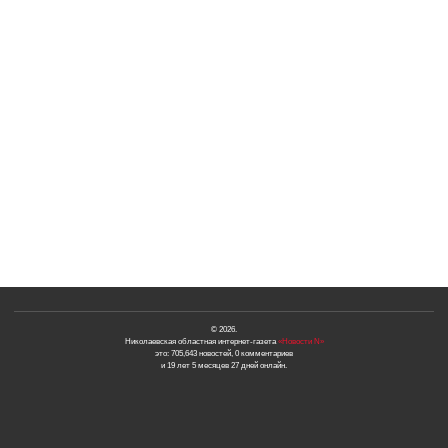
© 2026.
Николаевская областная интернет-газета
«Новости N»
это: 705,643 новостей, 0 комментариев
и 19 лет 5 месяцев 27 дней онлайн.