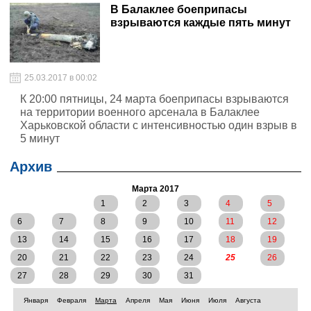
В Балаклее боеприпасы
взрываются каждые пять минут
25.03.2017 в 00:02
К 20:00 пятницы, 24 марта боеприпасы взрываются
на территории военного арсенала в Балаклее
Харьковской области с интенсивностью один взрыв в
5 минут
Архив
Марта 2017
1
2
3
4
5
6
7
8
9
10
11
12
13
14
15
16
17
18
19
20
21
22
23
24
25
26
27
28
29
30
31
Января
Февраля
Марта
Апреля
Мая
Июня
Июля
Августа