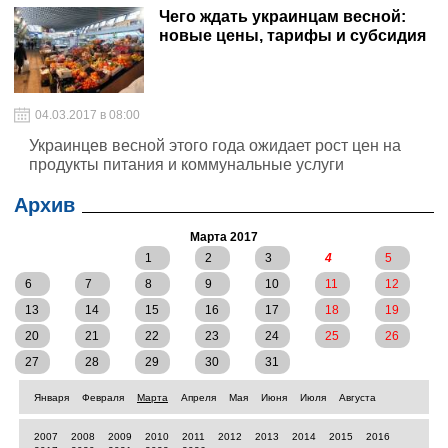
фискальной службы
Чего ждать украинцам весной:
новые цены, тарифы и субсидия
04.03.2017 в 08:00
Украинцев весной этого года ожидает рост цен на
продукты питания и коммунальные услуги
Архив
Марта 2017
1
2
3
4
5
6
7
8
9
10
11
12
13
14
15
16
17
18
19
20
21
22
23
24
25
26
27
28
29
30
31
Января
Февраля
Марта
Апреля
Мая
Июня
Июля
Августа
2007
2008
2009
2010
2011
2012
2013
2014
2015
2016