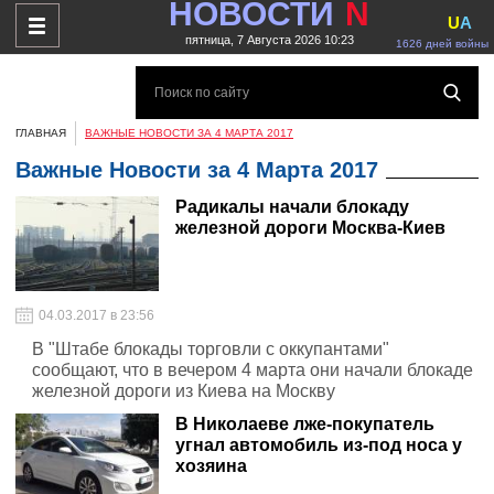
НОВОСТИ
N
U
A
пятница, 7 Августа 2026 10:23
1626 дней войны
ГЛАВНАЯ
ВАЖНЫЕ НОВОСТИ ЗА 4 МАРТА 2017
Важные Новости за 4 Марта 2017
Радикалы начали блокаду
железной дороги Москва-Киев
04.03.2017 в 23:56
В "Штабе блокады торговли с оккупантами"
сообщают, что в вечером 4 марта они начали блокадe
железной дороги из Киева на Москву
В Николаеве лже-покупатель
угнал автомобиль из-под носа у
хозяина