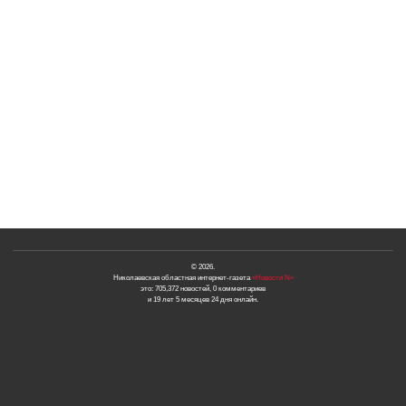
© 2026.
Николаевская областная интернет-газета
«Новости N»
это: 705,372 новостей, 0 комментариев
и 19 лет 5 месяцев 24 дня онлайн.