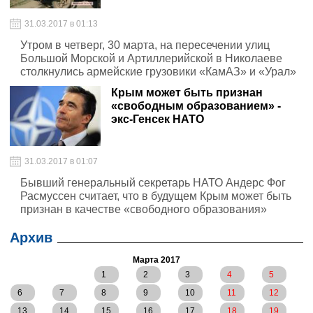
31.03.2017 в 01:13
Утром в четверг, 30 марта, на пересечении улиц
Большой Морской и Артиллерийской в Николаеве
столкнулись армейские грузовики «КамАЗ» и «Урал»
Крым может быть признан
«свободным образованием» -
экс-Генсек НАТО
31.03.2017 в 01:07
Бывший генеральный секретарь НАТО Андерс Фог
Расмуссен считает, что в будущем Крым может быть
признан в качестве «свободного образования»
Архив
Марта 2017
1
2
3
4
5
6
7
8
9
10
11
12
13
14
15
16
17
18
19