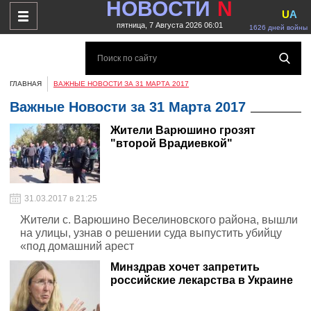
НОВОСТИ
N
U
A
пятница, 7 Августа 2026 06:01
1626 дней войны
ГЛАВНАЯ
ВАЖНЫЕ НОВОСТИ ЗА 31 МАРТА 2017
Важные Новости за 31 Марта 2017
Жители Варюшино грозят
"второй Врадиевкой"
31.03.2017 в 21:25
Жители с. Варюшино Веселиновского района, вышли
на улицы, узнав о решении суда выпустить убийцу
«под домашний арест
Минздрав хочет запретить
российские лекарства в Украине