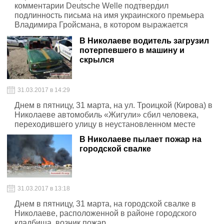
комментарии Deutsche Welle подтвердил
подлинность письма на имя украинского премьера
Владимира Гройсмана, в котором выражается
недовольство решением Киева не пускать на
В Николаеве водитель загрузил
«Евровидение-2017» российскую певицу Юлию
потерпевшего в машину и
Самойлову
скрылся
31.03.2017 в 14:29
Днем в пятницу, 31 марта, на ул. Троицкой (Кирова) в
Николаеве автомобиль «Жигули» сбил человека,
переходившего улицу в неустановленном месте
В Николаеве пылает пожар на
городской свалке
31.03.2017 в 13:18
Днем в пятницу, 31 марта, на городской свалке в
Николаеве, расположенной в районе городского
кладбища, возник пожар