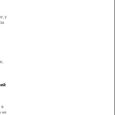
е, у
оза
е,
иий
 в
о не