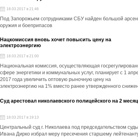
18.03.2017 в 21:46
Под Запорожьем сотрудниками СБУ найден большой арсе
оружия и боеприпасов
Нацкомиссия вновь хочет повысить цену на
электроэнергию
18.03.2017 в 21:00
Национальная комиссия, осуществляющая госрегулирован
сфере энергетики и коммунальных услуг, планирует с 1 апр
2017 года увеличить оптовую рыночную цену на
электроэнергию на 1% вместо ранее утвержденного сниже
на 5,8%
Суд арестовал николаевского полицейского на 2 меся
18.03.2017 в 19:13
Центральный суд г. Николаева под председательством судь
Ивана Дирко избрал меру пресечения старшему лейтенант