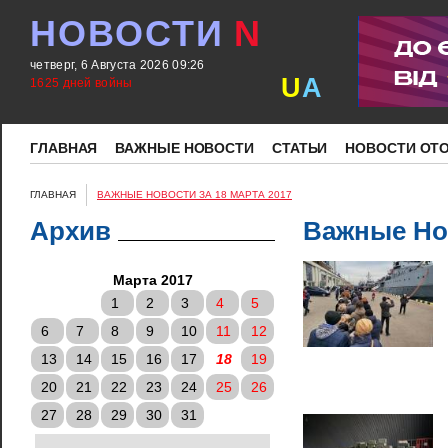
НОВОСТИ
N
четверг, 6 Августа 2026 09:26
U
A
1625 дней войны
ГЛАВНАЯ
ВАЖНЫЕ НОВОСТИ
СТАТЬИ
НОВОСТИ ОТ
ГЛАВНАЯ
ВАЖНЫЕ НОВОСТИ ЗА 18 МАРТА 2017
Архив
Важные Нов
Марта 2017
1
2
3
4
5
6
7
8
9
10
11
12
13
14
15
16
17
18
19
20
21
22
23
24
25
26
27
28
29
30
31