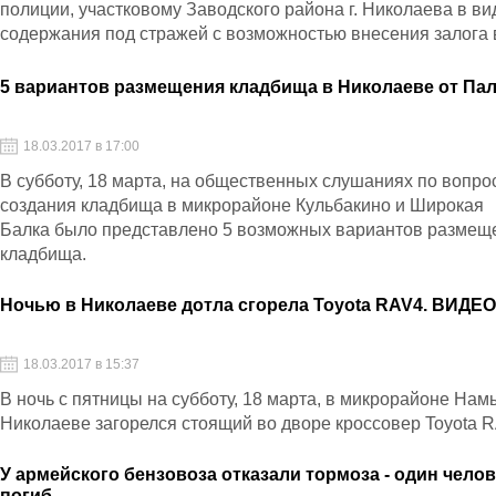
полиции, участковому Заводского района г. Николаева в ви
содержания под стражей с возможностью внесения залога 
размере 450 тысяч гривен
5 вариантов размещения кладбища в Николаеве от Па
18.03.2017 в 17:00
В субботу, 18 марта, на общественных слушаниях по вопро
создания кладбища в микрорайоне Кульбакино и Широкая
Балка было представлено 5 возможных вариантов размещ
кладбища.
Ночью в Николаеве дотла сгорела Toyota RAV4. ВИДЕ
18.03.2017 в 15:37
В ночь с пятницы на субботу, 18 марта, в микрорайоне Нам
Николаеве загорелся стоящий во дворе кроссовер Toyota 
У армейского бензовоза отказали тормоза - один чело
погиб