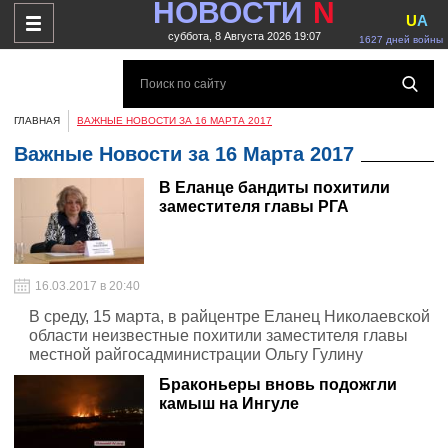
НОВОСТИ
N
U
A
суббота, 8 Августа 2026 19:07
1627 дней войны
ГЛАВНАЯ
ВАЖНЫЕ НОВОСТИ ЗА 16 МАРТА 2017
Важные Новости за 16 Марта 2017
В Еланце бандиты похитили
заместителя главы РГА
16.03.2017 в 20:40
В среду, 15 марта, в райцентре Еланец Николаевской
области неизвестные похитили заместителя главы
местной райгосадминистрации Ольгу Гулину
Браконьеры вновь подожгли
камыш на Ингуле