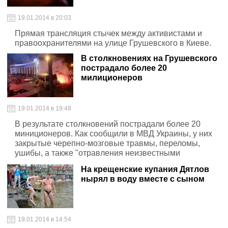
19.01.2014 в 20:03
Прямая трансляция стычек между активистами и
правоохранителями на улице Грушевского в Киеве.
В столкновениях на Грушевского
пострадало более 20
милиционеров
19.01.2014 в 19:48
В результате столкновений пострадали более 20
миниционеров. Как сообщили в МВД Украины, у них
закрытые черепно-мозговые травмы, переломы,
ушибы, а также "отравления неизвестными
веществами". Более 10 милиционеров доставлены в
На крещенские купания Дятлов
больницы, четверо из них — в тяжелом состоянии.
нырял в воду вместе с сыном
19.01.2014 в 14:54