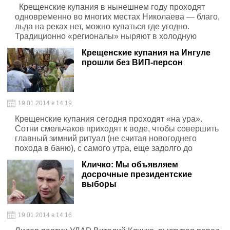
Крещенские купания в нынешнем году проходят
одновременно во многих местах Николаева — благо,
льда на реках нет, можно купаться где угодно.
Традиционно «регионалы» ныряют в холодную
январскую воду на территории спортивной базы
Крещенские купания на Ингуле
«Украина», расположенной в районе Яхт-клуба.
прошли без ВИП-персон
19.01.2014 в 14:19
Крещенские купания сегодня проходят «на ура».
Сотни смельчаков приходят к воде, чтобы совершить
главный зимний ритуал (не считая новогоднего
похода в баню), с самого утра, еще задолго до
«официального» освящения воды
Кличко: Мы объявляем
досрочные президентские
выборы
19.01.2014 в 14:16