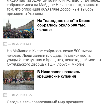
Лидер партии УДАР Виталий Кличко, выступая перед
собравшимися на Майдане Незалежности, заявил о
том, что оппозиция объявляет досрочные выборы
президента Украины
На "народное вече" в Киеве
собралось около 500 тыс.
человек
19.01.2014 в 13:47
На Майдане в Киеве собралось около 500 тысяч
человек. Люди заняли площадь Независимости,
улицы Институтская и Крещатик, пешеходный мост от
Октябрьского дворца к ТЦ «Глобус». Многие
митингующие одели шлемы и каски. Люди
В Николаеве начались
продолжают прибывать
крещенские купания
19.01.2014 в 11:27
Сегодня весь православный мир празднует