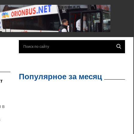
Популярное за месяц
кт
 в
в