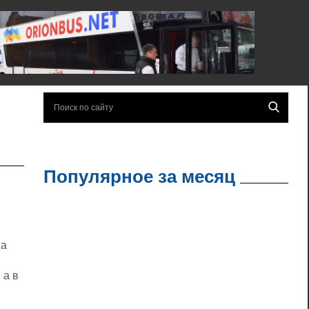
Популярное за месяц
жа
 а в