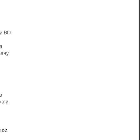
ии ВО
я
рану
а
жа и
лее