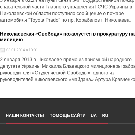
3 января в 02:24 на пункт связи 5-й Государственной пожар
спасательной части Главного управления ГСЧС Украины в
Николаевской области поступило сообщение о пожаре
автомобиля "Toyota Prado" по пр. Корабелов г. Николаева.
Николаевская «Свобода» пожалуется в прокуратуру на
милицию
03.01.2014 в 10:01
2 января 2013 в Николаеве прямо из приемной народного
депутата Украины Михаила Блавацкого милиционеры забр
руководителя «Студенческой Свободы», одного из
руководителей николаевского «майдана» Артура Кравченко
незаконно удерживали в следственном отделении городско
управления милиции.
НАШИ КОНТАКТЫ
ПОМОЩЬ САЙТУ
UA
RU