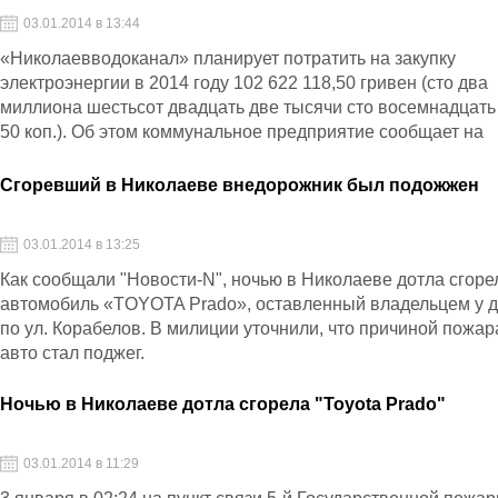
03.01.2014 в 13:44
«Николаевводоканал» планирует потратить на закупку
электроэнергии в 2014 году 102 622 118,50 гривен (сто два
миллиона шестьсот двадцать две тысячи сто восемнадцать 
50 коп.). Об этом коммунальное предприятие сообщает на
своем официальном сайте.
Сгоревший в Николаеве внедорожник был подожжен
03.01.2014 в 13:25
Как сообщали "Новости-N", ночью в Николаеве дотла сгоре
автомобиль «TOYOTA Pradо», оставленный владельцем у 
по ул. Корабелов. В милиции уточнили, что причиной пожар
авто стал поджег.
Ночью в Николаеве дотла сгорела "Toyota Prado"
03.01.2014 в 11:29