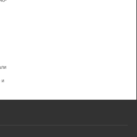
но-
али
 и
го