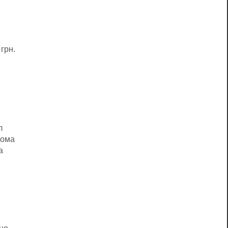
грн.
л
дома
а