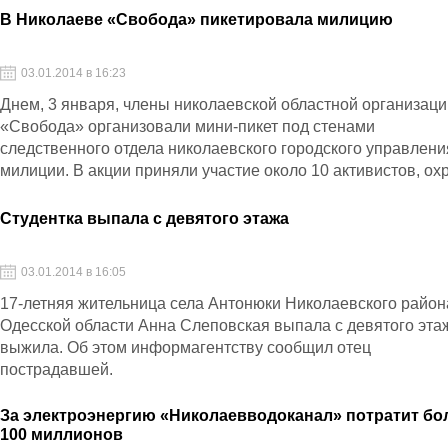
В Николаеве «Свобода» пикетировала милицию
03.01.2014 в 16:23
Днем, 3 января, члены николаевской областной организац
«Свобода» организовали мини-пикет под стенами
следственного отдела николаевского городского управлени
милиции. В акции приняли участие около 10 активистов, ох
общественного порядка осуществляли два сотрудника
милиции.
Студентка выпала с девятого этажа
03.01.2014 в 16:05
17-летняя жительница села Антонюки Николаевского район
Одесской области Анна Слеповская выпала с девятого эта
выжила. Об этом информагентству сообщил отец
пострадавшей.
За электроэнергию «Николаевводоканал» потратит бо
100 миллионов