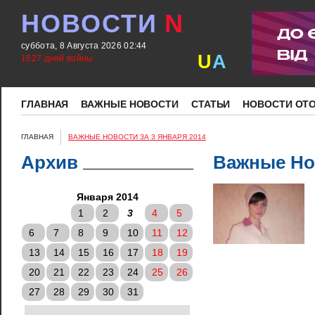
НОВОСТИ
N
суббота, 8 Августа 2026 02:44
U
A
1627 дней войны
ГЛАВНАЯ
ВАЖНЫЕ НОВОСТИ
СТАТЬИ
НОВОСТИ ОТ
ГЛАВНАЯ
ВАЖНЫЕ НОВОСТИ ЗА 3 ЯНВАРЯ 2014
Архив
Важные Нов
Января 2014
1
2
3
4
5
6
7
8
9
10
11
12
13
14
15
16
17
18
19
20
21
22
23
24
25
26
27
28
29
30
31