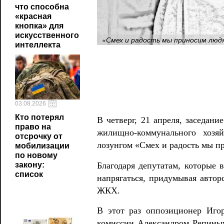
что способна
«красная
кнопка» для
искусственного
«Смех и радость мы приносим людя
интеллекта
03.08.2026
Кто потерял
В четверг, 21 апреля, заседан
право на
жилищно-коммунального хозяй
отсрочку от
лозунгом «Смех и радость мы п
мобилизации
по новому
Благодаря депутатам, которые
закону:
список
напрягаться, придумывая автор
ЖКХ.
В этот раз оппозиционер Игор
комиссии Александром Репиным