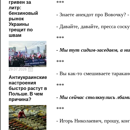
гривен за
***
литр:
бензиновый
- Знаете анекдот про Вовочку? -
рынок
Украины
- Давайте, давайте, пресса соску
трещит по
швам
***
- Мы тут сидим-заседаем, а ни
***
29.07.2026
- Вы как-то смешиваете таракано
Антиукраинские
настроения
***
быстро растут в
Польше. В чем
- Мы сейчас столкнулись лбами
причина?
***
- Игорь Николаевич, прошу, кон