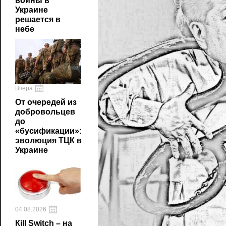
войны в
Украине
решается в
небе
Вчера
От очередей из
добровольцев
до
«бусификации»:
эволюция ТЦК в
Украине
04.08.2026
Кill Switch – на