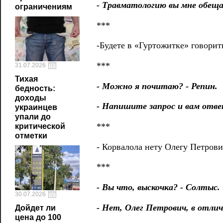
- Травматологию вы мне обеща
ограничениям
***
-Будете в «Гуртожитке» говорить
***
31.07.2026
Тихая
- Можно я почитаю? - Репин.
бедность:
доходы
- Напишите запрос и вам отве
украинцев
упали до
***
критической
отметки
- Корвалола нету Олегу Петрови
***
- Вы что, выскочка? - Солтыс.
30.07.2026
- Нет, Олег Петрович, в отличи
Дойдет ли
цена до 100