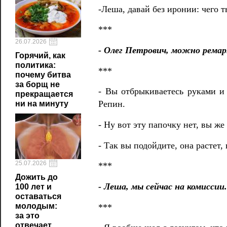
-Леша, давай без иронии: чего т
***
26.07.2026
- Олег Петрович, можно ремарк
Горячий, как
политика:
***
почему битва
за борщ не
- Вы отбрыкиваетесь руками и 
прекращается
Репин.
ни на минуту
- Ну вот эту папочку нет, вы же 
- Так вы подойдите, она растет, 
25.07.2026
***
Дожить до
- Леша, мы сейчас на комиссии
100 лет и
оставаться
молодым:
***
за это
отвечает