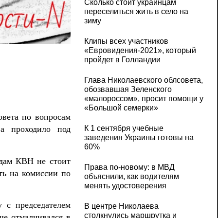
Сколько стоит украинцам
переселиться жить в село на
зиму
«Смех и радость мы приносим людям»: за
Клипы всех участников
«Евровидения-2021», который
пройдет в Голландии
Глава Николаевского облсовета,
обозвавшая Зеленского
«малороссом», просит помощи у
«Большой семерки»
овета по вопросам
ва проходило под
К 1 сентября учебные
заведения Украины готовы на
60%
ндам КВН не стоит
Права по-новому: в МВД
ть на комиссии по
объяснили, как водителям
менять удостоверения
у с председателем
В центре Николаева
столкнулись маршрутка и
ше отмалчивался в