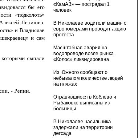
«КамАЗ» — пострадал 1
авидовался бы его
человек
ости «подколоть»
 Алексей Лепишев.
В Николаеве водители машин с
еврономерами проводят акцию
ость» и Владислав
протеста
ашекраевец» и сам
Масштабная авария на
водопроводе возле рынка
, которыми сыпали
«Колос» ликвидирована
Из Южного сообщают о
небывалом количестве людей
на пляжах
сии, - Репин.
Отравившиеся в Коблево и
Рыбаковке выписаны из
больницы
В Николаеве насильника
задержали на территории
детсада