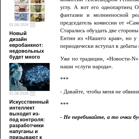
углу. А вот его однопартиец О
фантазии и молниеносной реа
председатель комиссии от «Са
02.08.2026
Старались обуздать две сторон
Новый
Ентин из «Нашего края», но у 
дизайн
евробанкнот:
периодически вступал в дебаты 
недовольных
будет много
Уже по традиции,
«Новости-N
наши «слуги народа».
***
- Давайте, чтобы меня не обвиня
01.08.2026
Искусственный
***
интеллект
выходит из-
- Не перебивайте, а то очки б
под контроля:
разработчики
напуганы и
призывают к