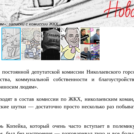
м»: записки с комиссии ЖКХ
ие постоянной депутатской комиссии Николаевского горс
ства, коммунальной собственности и благоустройст
риносим людям».
 входят в состав комиссии по ЖКХ, николаевским кома
ские шутки — достаточно просто несколько раз побыва
ь Копейка, который очень часто вступает в полемик
, был без настроения — разговаривал тихо и все боль