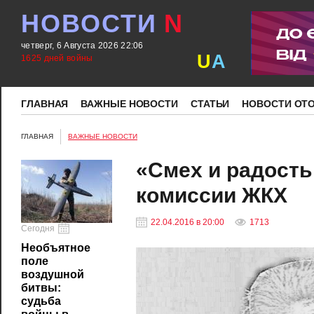
НОВОСТИ
N
четверг, 6 Августа 2026 22:06
U
A
1625 дней войны
ГЛАВНАЯ
ВАЖНЫЕ НОВОСТИ
СТАТЬИ
НОВОСТИ ОТ
ГЛАВНАЯ
ВАЖНЫЕ НОВОСТИ
«Смех и радость
комиссии ЖКХ
22.04.2016 в 20:00
1713
Сегодня
Необъятное
поле
воздушной
битвы:
судьба