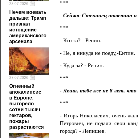
***
28.07.2026
Нечем воевать
- Сейчас Степанец ответит и 
дальше: Трамп
признал
***
истощение
американского
- Кто за? - Репин.
арсенала
- Не, я никуда не поеду,-Ентин.
- Куда за? - Репин.
***
27.07.2026
Огненный
- Леша, тебе же не 8 лет, что
апокалипсис
в Европе:
***
выгорело
сотни тысяч
- Игорь Николаевич, очень жал
гектаров,
пожары
Петрович, не подали свои кан
разрастаются
города? - Лепишев.