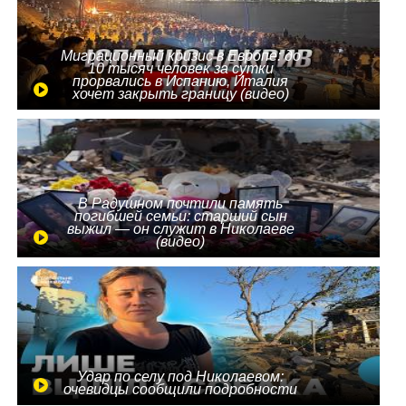
Миграционный кризис в Европе: до
10 тысяч человек за сутки
прорвались в Испанию, Италия
хочет закрыть границу (видео)
В Радушном почтили память
погибшей семьи: старший сын
выжил — он служит в Николаеве
(видео)
Удар по селу под Николаевом:
очевидцы сообщили подробности