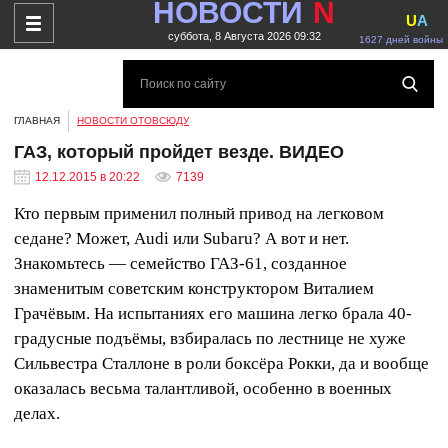
НОВОСТИ
N
U
A
суббота, 8 Августа 2026 09:32
1627 дней войны
ГЛАВНАЯ
НОВОСТИ ОТОВСЮДУ
ГАЗ, который пройдет везде. ВИДЕО
12.12.2015 в 20:22
7139
Кто первым применил полный привод на легковом
седане? Может, Audi или Subaru? А вот и нет.
Знакомьтесь — семейство ГАЗ-61, созданное
знаменитым советским конструктором Виталием
Грачёвым. На испытаниях его машина легко брала 40-
градусные подъёмы, взбиралась по лестнице не хуже
Сильвестра Сталлоне в роли боксёра Рокки, да и вообще
оказалась весьма талантливой, особенно в военных
делах.