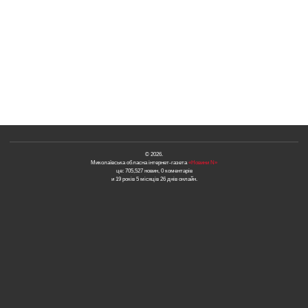
© 2026.
Миколаївська обласна інтернет-газета
«Новини N»
це: 705,527 новин, 0 коментарів
и 19 років 5 місяців 26 днів онлайн.