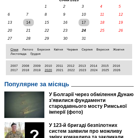
Січня 2020
1
2
3
4
5
6
7
8
9
10
11
12
13
14
15
16
17
18
19
20
21
22
23
24
25
26
27
28
29
30
31
Січня
Лютого
Березня
Квітня
Червня
Серпня
Вересня
Жовтня
Листопада
Грудня
2007
2008
2009
2010
2011
2012
2013
2014
2015
2016
2017
2018
2019
2020
2021
2022
2023
2024
2025
2026
Популярне за місяць
У Болгарії через обмілення Дунаю
з'явилися фундаменти
стародавнього мосту Римської
імперії (фото)
У 123-й бригаді безпілотних
систем заявили про можливу
зміну командира та закликали