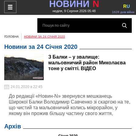
НОВИНИ
N
R
U
неділя, 9 Серпня 2026 05:48
1628 днів війни
ГОЛОВНА
НОВИНИ ЗА 24 СІЧНЯ 2020
Новини за 24 Січня 2020
З Балки – у звалище:
мальовничий район Миколаєва
тоне у смітті. ВІДЕО
24.01.2020 в 22:45
До редакції «Новин-N» звернувся мешканець
Широкої Балки Володимир Савченко зі скаргою на те,
що чистий та мальовничий колись мікрорайон, у
якому він прожив більшу частину свого життя,
перетворюється на буквальному значенні на
звалище. Жителі зносять і звозять сюди сміття та
Архів
вивалюють його прямо на землю.