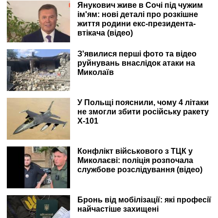
Янукович живе в Сочі під чужим
ім'ям: нові деталі про розкішне
життя родини екс-президента-
втікача (відео)
З'явилися перші фото та відео
руйнувань внаслідок атаки на
Миколаїв
У Польщі пояснили, чому 4 літаки
не змогли збити російську ракету
Х-101
Конфлікт військового з ТЦК у
Миколаєві: поліція розпочала
службове розслідування (відео)
Бронь від мобілізації: які професії
найчастіше захищені