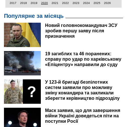
2017
2018
2019
2020
2021
2022
2023
2024
2025
2026
Популярне за місяць
Новий головнокомандувач ЗСУ
зробив першу заяву після
призначення
19 загиблих та 46 поранених:
справу про удар по харківському
«Епіцентру» направили до суду
У 123-й бригаді безпілотних
систем заявили про можливу
зміну командира та закликали
зберегти керівництво підрозділу
Маск заявив, що для завершення
війни Україні доведеться піти на
поступки Росії