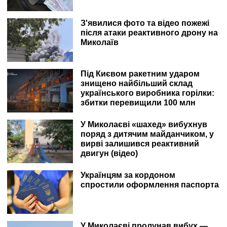
З'явилися фото та відео пожежі
після атаки реактивного дрону на
Миколаїв
Під Києвом ракетним ударом
знищено найбільший склад
українського виробника горілки:
збитки перевищили 100 млн
У Миколаєві «шахед» вибухнув
поряд з дитячим майданчиком, у
вирві залишився реактивний
двигун (відео)
Українцям за кордоном
спростили оформлення паспорта
У Миколаєві пролунав вибух —