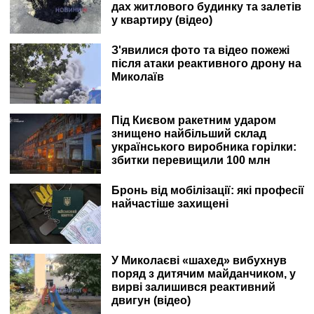
дах житлового будинку та залетів
у квартиру (відео)
З'явилися фото та відео пожежі
після атаки реактивного дрону на
Миколаїв
Під Києвом ракетним ударом
знищено найбільший склад
українського виробника горілки:
збитки перевищили 100 млн
Бронь від мобілізації: які професії
найчастіше захищені
У Миколаєві «шахед» вибухнув
поряд з дитячим майданчиком, у
вирві залишився реактивний
двигун (відео)