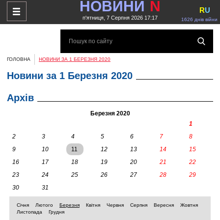
НОВИНИ
N
R
U
п'ятниця, 7 Серпня 2026 17:17
1626 днів війни
ГОЛОВНА
НОВИНИ ЗА 1 БЕРЕЗНЯ 2020
Новини за 1 Березня 2020
Архів
Березня 2020
1
2
3
4
5
6
7
8
9
10
11
12
13
14
15
16
17
18
19
20
21
22
23
24
25
26
27
28
29
30
31
Січня
Лютого
Березня
Квітня
Червня
Серпня
Вересня
Жовтня
Листопада
Грудня