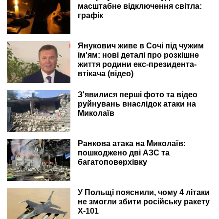
масштабне відключення світла:
графік
Янукович живе в Сочі під чужим
ім'ям: нові деталі про розкішне
життя родини екс-президента-
втікача (відео)
З'явилися перші фото та відео
руйнувань внаслідок атаки на
Миколаїв
Ранкова атака на Миколаїв:
пошкоджено дві АЗС та
багатоповерхівку
У Польщі пояснили, чому 4 літаки
не змогли збити російську ракету
Х-101