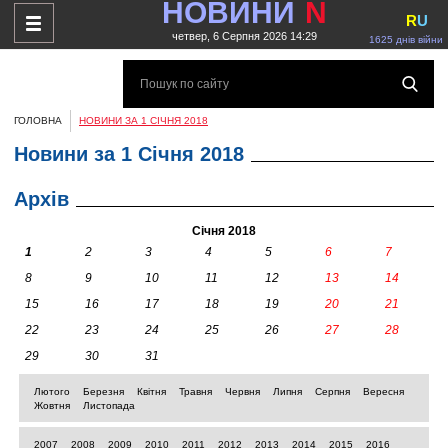
НОВИНИ
N
R
U
четвер, 6 Серпня 2026 14:29
1625 днів війни
ГОЛОВНА
НОВИНИ ЗА 1 СІЧНЯ 2018
Новини за 1 Січня 2018
Архів
Січня 2018
1
2
3
4
5
6
7
8
9
10
11
12
13
14
15
16
17
18
19
20
21
22
23
24
25
26
27
28
29
30
31
Лютого
Березня
Квітня
Травня
Червня
Липня
Серпня
Вересня
Жовтня
Листопада
2007
2008
2009
2010
2011
2012
2013
2014
2015
2016