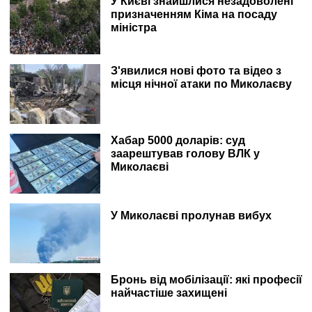
У Києві знайшлися незадоволені
призначенням Кіма на посаду
міністра
З'явилися нові фото та відео з
місця нічної атаки по Миколаєву
Хабар 5000 доларів: суд
заарештував голову ВЛК у
Миколаєві
У Миколаєві пролунав вибух
Бронь від мобілізації: які професії
найчастіше захищені