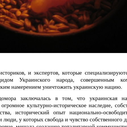
сториков, и экспертов, которые специализируютс
цидом Украинского народа, совершенным ком
тким намерением уничтожить украинскую нацию.
омора заключалась в том, что украинская на
огромное культурно-историческое наследие, собс
ства, исторический опыт национально-освободи
ли люди, у которых свобода и чувство собственного 
ровне, мешала созданию тоталитарной коммунисти