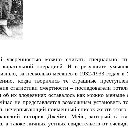
й уверенностью можно считать специально сп
 карательной операцией. И в результате умышл
изнью, за несколько месяцев в 1932-1933 годах в
нию, когда творились те страшные преступлен
ение статистики смертности – последователи тота
ы об их злодеяниях оставалось как можно меньше 
йчас не представляется возможным установить то
ть исчерпывающий поименный список жертв этого 
иканский историк Джеймс Мейс, который в сво
 а также личных устных свидетельств от очевидц