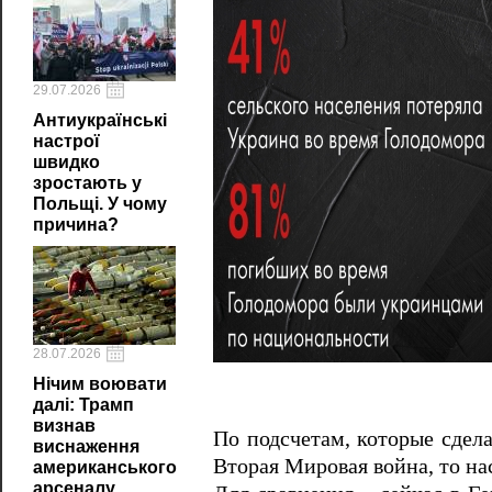
29.07.2026
Антиукраїнські
настрої
швидко
зростають у
Польщі. У чому
причина?
28.07.2026
Нічим воювати
далі: Трамп
визнав
По подсчетам, которые сдела
виснаження
Вторая Мировая война, то на
американського
арсеналу