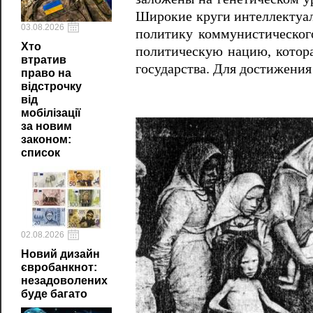
Широкие круги интеллектуал
03.08.2026
политику коммунистическог
Хто
политическую нацию, котора
втратив
государства. Для достижения
право на
відстрочку
від
мобілізації
за новим
законом:
список
02.08.2026
Новий дизайн
євробанкнот:
незадоволених
буде багато