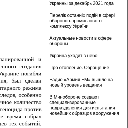
Украины за декабрь 2021 года
Перелік останніх подій в сфері
оборонно-промислового
комплексу України
Актуальные новости в сфере
обороны
Украина уходит в небо
ланированной и
енного создания
Про отопление. Обращение
 Украине погибли
Радио «Армия FM» вышло на
ия, был сделан
новый уровень вещания
литарного режима
следов, особенно
В Минобороне создают
чное количество
специализированные
подразделения для испытания
геноцида против
новейших образцов вооружения
е время собрал
ев тех событий,