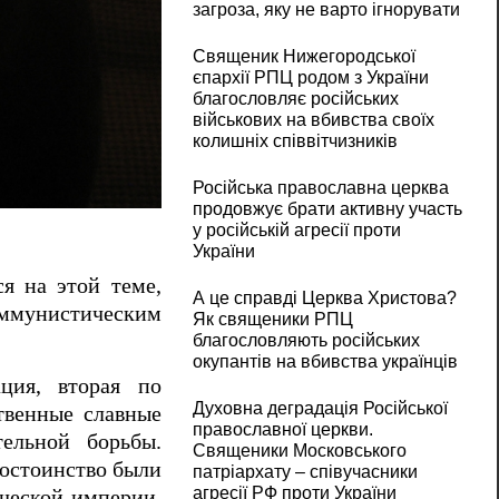
загроза, яку не варто ігнорувати
Священик Нижегородської
єпархії РПЦ родом з України
благословляє російських
військових на вбивства своїх
колишніх співвітчизників
Російська православна церква
продовжує брати активну участь
у російській агресії проти
України
я на этой теме,
А це справді Церква Христова?
мунистическим
Як священики РПЦ
благословляють російських
окупантів на вбивства українців
ция, вторая по
Духовна деградація Російської
твенные славные
православної церкви.
тельной борьбы.
Священики Московського
достоинство были
патріархату – співучасники
агресії РФ проти України
ческой империи.