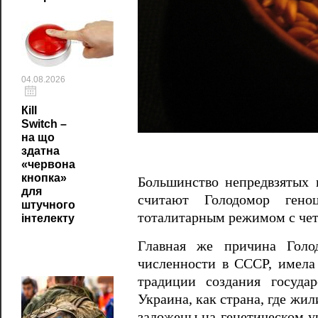
04.08.2026
Кill
Switch –
на що
здатна
«червона
кнопка»
Большинство непредвзятых и
для
считают Голодомор гено
штучного
тоталитарным режимом с че
інтелекту
Главная же причина Голод
численности в СССР, имела 
традиции создания государ
Украина, как страна, где жи
заложены на генетическом у