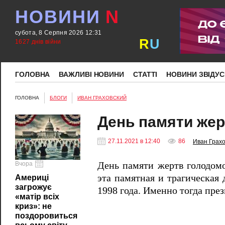
НОВИНИ
N
субота, 8 Серпня 2026 12:31
R
U
1627 днів війни
ГОЛОВНА
ВАЖЛИВІ НОВИНИ
СТАТТІ
НОВИНИ ЗВІДУС
ГОЛОВНА
БЛОГИ
ИВАН ГРАХОВСКИЙ
День памяти же
27.11.2021 в 12:40
86
Иван Грахо
Вчора
День памяти жертв голодомо
эта памятная и трагическая
Америці
загрожує
1998 года. Именно тогда пре
«матір всіх
криз»: не
поздоровиться