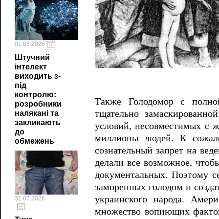
01.08.2026
Штучний
інтелект
виходить з-
під
контролю:
Также Голодомор с полно
розробники
тщательно замаскированной
налякані та
закликають
условий, несовместимых с ж
до
миллионы людей. К сожале
обмежень
сознательный запрет на вед
делали все возможное, чтоб
документальных. Поэтому се
заморенных голодом и созда
украинского народа. Амер
31.07.2026
множество вопиющих фактов,