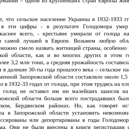
ермании – одной из крупнейших стран Европы жив
, что сельское население Украины в 1932-1933 гг
 в эти цифры - в результате Голодомора уме
жаснее всего, - крестьяне умирали от голода на
ти самой лучшей в Европе. Возьмем любую обл
 можно смело назвать житницей страны, особенно
кой области, как и во многих других в этом г
лее 3,2 млн тонн, а средняя урожайность составил
я в далекие 30-ты года прошлого века – сельское на
менной Запорожской области составляло около 1,5
 в 1932-33 годах от голода, при этом трудясь на п
й голод не оставил им ни малейших шансов на
ожской области больше всего пострадавших был
ском, Бердянском районах. Но, как говорят ис
ра в Запорожской области установить невозмож
ессированы или депортированы в годы Голодомо
ома. Они не были внесены в книги регистрации 