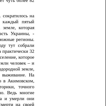
ет чуть более 82
. сократилось на
р каждый пятый
 земле, которая
асть Украины, -
 южные регионы.
оду тут собрали
а практически 32
селение, которое
 млн человек – и
лодородной земле,
 выживание. На
о в Акимовском,
торики, точного
но. Ведь многие
ра и умерли они
смерти на своей