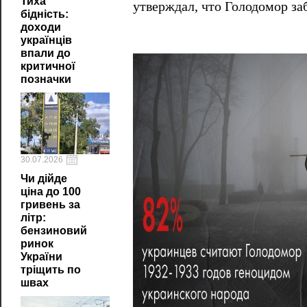
Тиха
утверждал, что Голодомор заб
бідність:
доходи
українців
впали до
критичної
позначки
30.07.2026
Чи дійде
ціна до 100
гривень за
літр:
бензиновий
ринок
України
тріщить по
швах