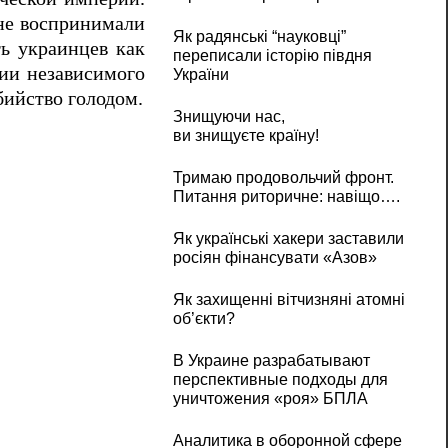
 не воспринимали
Як радянські “науковці”
ь украинцев как
переписали історію півдня
нии независимого
України
бийство голодом.
Знищуючи нас,
ви знищуєте країну!
Тримаю продовольчий фронт.
Питання риторичне: навіщо….
Як українські хакери заставили
росіян фінансувати «Азов»
Як захищенні вітчизняні атомні
об’єкти?
В Украине разрабатывают
перспективные подходы для
уничтожения «роя» БПЛА
Аналитика в оборонной сфере