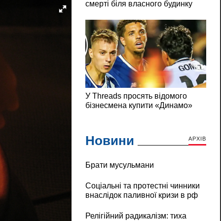
Новини
АРХІВ
Брати мусульмани
Соціальні та протестні чинники
внаслідок паливної кризи в рф
Релігійний радикалізм: тиха