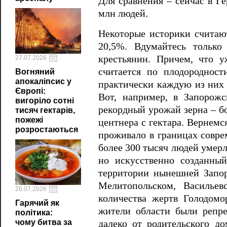
Для сравнения – сейчас в Г
млн людей.
Некоторые историки считают
20,5%. Вдумайтесь только
крестьянин. Причем, что у
27.07.2026
считается по плодороднос
Вогняний
апокаліпсис у
практически каждую из них
Європі:
Вот, например, в Запорожс
вигоріло сотні
рекордный урожай зерна – бо
тисяч гектарів,
пожежі
центнера с гектара. Вернемс
розростаються
проживало в границах совре
более 300 тысяч людей умерло
но искусственно созданны
территории нынешней Запор
Мелитопольском, Васильев
26.07.2026
количества жертв Голодомо
Гарячий як
жители области были репр
політика:
чому битва за
далеко от родительского д