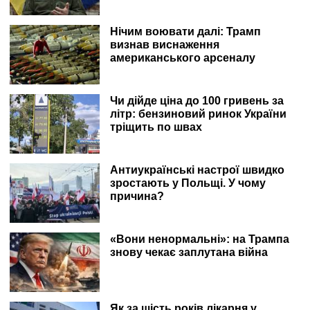
Нічим воювати далі: Трамп
визнав виснаження
американського арсеналу
Чи дійде ціна до 100 гривень за
літр: бензиновий ринок України
тріщить по швах
Антиукраїнські настрої швидко
зростають у Польщі. У чому
причина?
«Вони ненормальні»: на Трампа
знову чекає заплутана війна
Як за шість років лікарня у