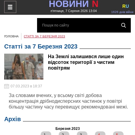
НОВИНИ
N
R
U
п'ятниця, 7 Серпня 2026 13:04
1626 днів війни
ГОЛОВНА
СТАТТІ ЗА 7 БЕРЕЗНЯ 2023
Статті за 7 Березня 2023
На Землі залишився лише один
відсоток території з чистим
повітрям
07.03.2023 в 18:37
За словами вчених, у всьому світі добова
концентрація дрібнодисперсних частинок у повітрі
більшу частину часу перевищує рекомендовані межі.
Архів
Березня 2023