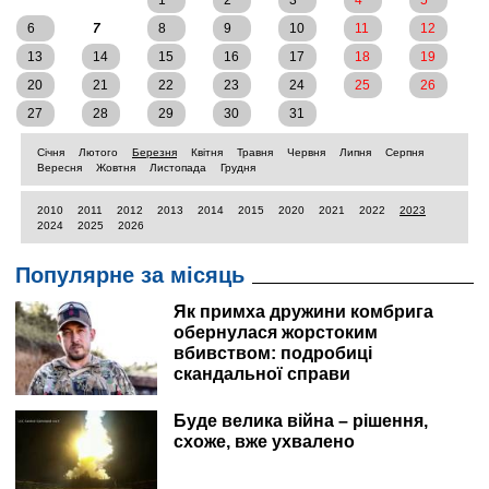
1
2
3
4
5
6
7
8
9
10
11
12
13
14
15
16
17
18
19
20
21
22
23
24
25
26
27
28
29
30
31
Січня
Лютого
Березня
Квітня
Травня
Червня
Липня
Серпня
Вересня
Жовтня
Листопада
Грудня
2010
2011
2012
2013
2014
2015
2020
2021
2022
2023
2024
2025
2026
Популярне за місяць
Як примха дружини комбрига
обернулася жорстоким
вбивством: подробиці
скандальної справи
Буде велика війна – рішення,
схоже, вже ухвалено