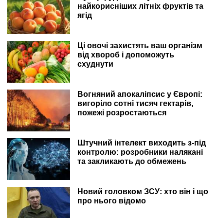
найкорисніших літніх фруктів та
ягід
Ці овочі захистять ваш організм
від хвороб і допоможуть
схуднути
Вогняний апокаліпсис у Європі:
вигоріло сотні тисяч гектарів,
пожежі розростаються
Штучний інтелект виходить з-під
контролю: розробники налякані
та закликають до обмежень
Новий головком ЗСУ: хто він і що
про нього відомо