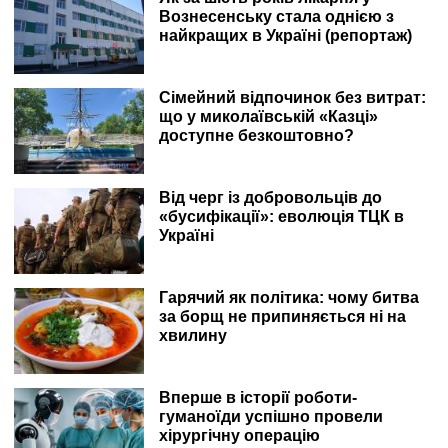
Вознесенську стала однією з
найкращих в Україні (репортаж)
Сімейний відпочинок без витрат:
що у миколаївській «Казці»
доступне безкоштовно?
Від черг із добровольців до
«бусифікації»: еволюція ТЦК в
Україні
Гарячий як політика: чому битва
за борщ не припиняється ні на
хвилину
Вперше в історії роботи-
гуманоїди успішно провели
хірургічну операцію