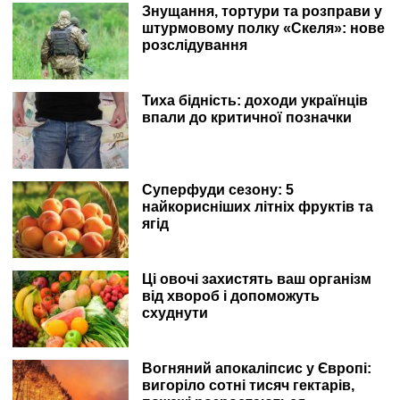
Знущання, тортури та розправи у
штурмовому полку «Скеля»: нове
розслідування
Тиха бідність: доходи українців
впали до критичної позначки
Суперфуди сезону: 5
найкорисніших літніх фруктів та
ягід
Ці овочі захистять ваш організм
від хвороб і допоможуть
схуднути
Вогняний апокаліпсис у Європі:
вигоріло сотні тисяч гектарів,