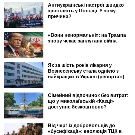
Антиукраїнські настрої швидко
зростають у Польщі. У чому
причина?
«Вони ненормальні»: на Трампа
знову чекає заплутана війна
Як за шість років лікарня у
Вознесенську стала однією з
найкращих в Україні (репортаж)
Сімейний відпочинок без витрат:
що у миколаївській «Казці»
доступне безкоштовно?
Від черг із добровольців до
«бусифікації»: еволюція ТЦК в