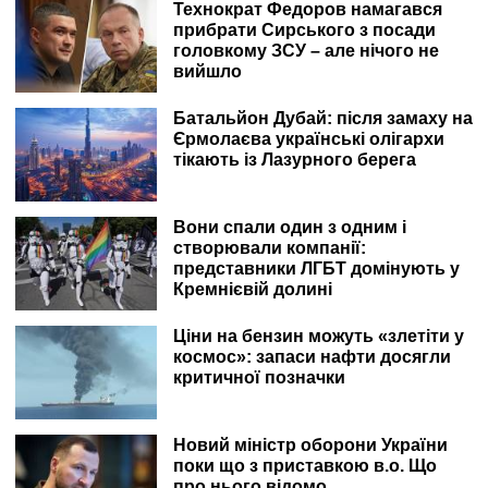
Технократ Федоров намагався
прибрати Сирського з посади
головкому ЗСУ – але нічого не
вийшло
Батальйон Дубай: після замаху на
Єрмолаєва українські олігархи
тікають із Лазурного берега
Вони спали один з одним і
створювали компанії:
представники ЛГБТ домінують у
Кремнієвій долині
Ціни на бензин можуть «злетіти у
космос»: запаси нафти досягли
критичної позначки
Новий міністр оборони України
поки що з приставкою в.о. Що
про нього відомо