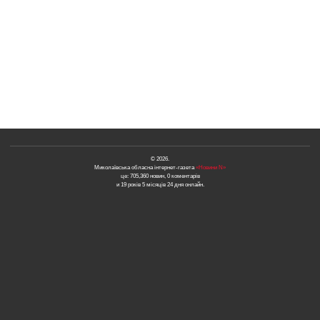
© 2026.
Миколаївська обласна інтернет-газета
«Новини N»
це: 705,360 новин, 0 коментарів
и 19 років 5 місяців 24 дня онлайн.