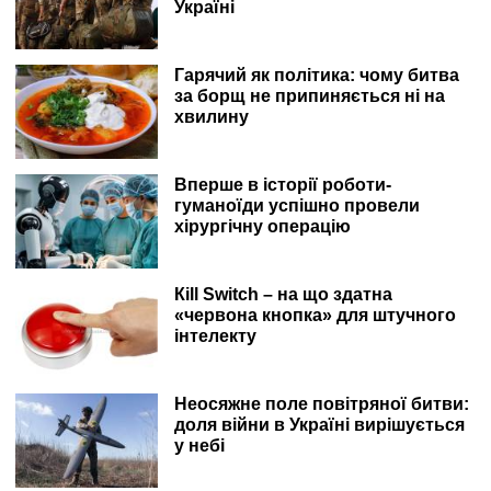
Україні
Гарячий як політика: чому битва
за борщ не припиняється ні на
хвилину
Вперше в історії роботи-
гуманоїди успішно провели
хірургічну операцію
Кill Switch – на що здатна
«червона кнопка» для штучного
інтелекту
Неосяжне поле повітряної битви:
доля війни в Україні вирішується
у небі