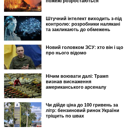
пожежі розростаються
Штучний інтелект виходить з-під
контролю: розробники налякані
та закликають до обмежень
Новий головком ЗСУ: хто він і що
про нього відомо
Нічим воювати далі: Трамп
визнав виснаження
американського арсеналу
Чи дійде ціна до 100 гривень за
літр: бензиновий ринок України
тріщить по швах