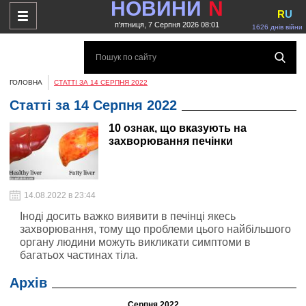
НОВИНИ
N
R
U
п'ятниця, 7 Серпня 2026 08:01
1626 днів війни
ГОЛОВНА
СТАТТІ ЗА 14 СЕРПНЯ 2022
Статті за 14 Серпня 2022
10 ознак, що вказують на
захворювання печінки
14.08.2022 в 23:44
Іноді досить важко виявити в печінці якесь
захворювання, тому що проблеми цього найбільшого
органу людини можуть викликати симптоми в
багатьох частинах тіла.
Архів
Серпня 2022