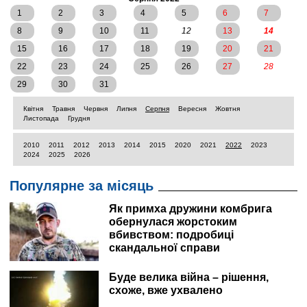
1
2
3
4
5
6
7
8
9
10
11
12
13
14
15
16
17
18
19
20
21
22
23
24
25
26
27
28
29
30
31
Квітня
Травня
Червня
Липня
Серпня
Вересня
Жовтня
Листопада
Грудня
2010
2011
2012
2013
2014
2015
2020
2021
2022
2023
2024
2025
2026
Популярне за місяць
Як примха дружини комбрига
обернулася жорстоким
вбивством: подробиці
скандальної справи
Буде велика війна – рішення,
схоже, вже ухвалено