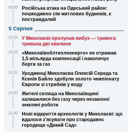
00:00
Російська атака на Одеський район:
пошкоджено сім житлових будинків, є
постраждалий
5 Серпня
23:34
У Миколаєві пролунав вибух — тривога
тривала дві хвилини
23:02
«Миколаївоблтеплоенерго» не отримав
1,5 мільярда компенсації і накопичує
борги за газ
22:22
Уродженці Миколаєва Олексій Середа та
Ксенія Байло здобули золото чемпіонату
Європи зі стрибків у воду
22:00
Жителі селища на Миколаївщині
залишилися без газу через незаконні
земляні роботи
21:40
Нові відкриття археологів у Миколаєві: що
вдалося з'ясувати про стародавнє
городище «Дикий Сад»