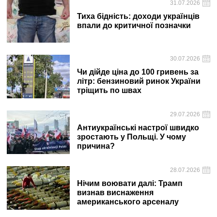
31.07.2026
Тиха бідність: доходи українців
впали до критичної позначки
30.07.2026
Чи дійде ціна до 100 гривень за
літр: бензиновий ринок України
тріщить по швах
29.07.2026
Антиукраїнські настрої швидко
зростають у Польщі. У чому
причина?
28.07.2026
Нічим воювати далі: Трамп
визнав виснаження
американського арсеналу