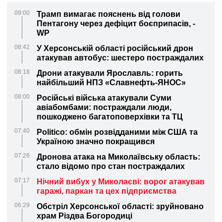
09:00
Трамп вимагає пояснень від голови
Пентагону через дефіцит боєприпасів, -
WP
08:42
У Херсонській області російський дрон
атакував автобус: шестеро постраждалих
08:18
Дрони атакували Ярославль: горить
найбільший НПЗ «Славнефть-ЯНОС»
08:00
Російські війська атакували Суми
авіабомбами: постраждали люди,
пошкоджено багатоповерхівки та ТЦ
07:40
Politico: обмін розвідданими між США та
Україною значно покращився
07:26
Дронова атака на Миколаївську область:
стало відомо про стан постраждалих
07:17
Нічний вибух у Миколаєві: ворог атакував
гаражі, паркан та цех підприємства
06:29
Обстріл Херсонської області: зруйновано
храм Різдва Богородиці