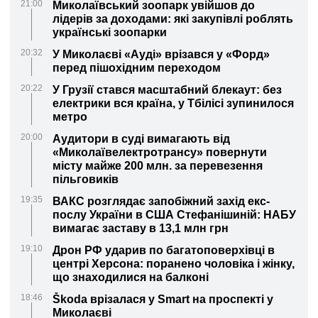
21:00
Миколаївський зоопарк увійшов до
лідерів за доходами: які закупівлі роблять
українські зоопарки
20:32
У Миколаєві «Ауді» врізався у «Форд»
перед пішохідним переходом
20:22
У Грузії стався масштабний блекаут: без
електрики вся країна, у Тбілісі зупинилося
метро
20:00
Аудитори в суді вимагають від
«Миколаївелектротрансу» повернути
місту майже 200 млн. за перевезення
пільговиків
19:35
ВАКС розглядає запобіжний захід екс-
послу України в США Стефанішиній: НАБУ
вимагає заставу в 13,1 млн грн
19:10
Дрон РФ ударив по багатоповерхівці в
центрі Херсона: поранено чоловіка і жінку,
що знаходилися на балконі
18:46
Škoda врізалася у Smart на проспекті у
Миколаєві