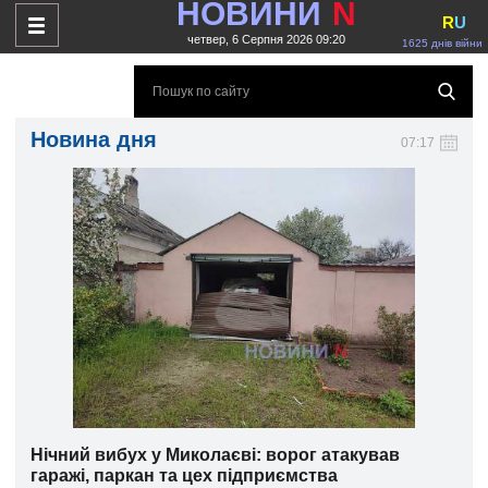
НОВИНИ
N
R
U
четвер, 6 Серпня 2026 09:20
1625 днів війни
Новина дня
07:17
Нічний вибух у Миколаєві: ворог атакував
гаражі, паркан та цех підприємства