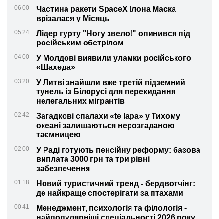
06:00
Частина ракети SpaceX Ілона Маска
врізалася у Місяць
05:24
Лідер гурту "Ногу звело!" опинився під
російським обстрілом
04:00
У Молдові виявили уламки російського
«Шахеда»
03:20
У Литві знайшли вже третій підземний
тунель із Білорусі для перекидання
нелегальних мігрантів
02:42
Загадкові спалахи «te lapa» у Тихому
океані залишаються нерозгаданою
таємницею
02:00
У Раді готують пенсійну реформу: базова
виплата 3000 грн та три рівні
забезпечення
01:18
Новий туристичний тренд - бердвотчінг:
де найкраще спостерігати за птахами
00:41
Менеджмент, психологія та філологія -
найпопулярніші спеціальності 2026 року