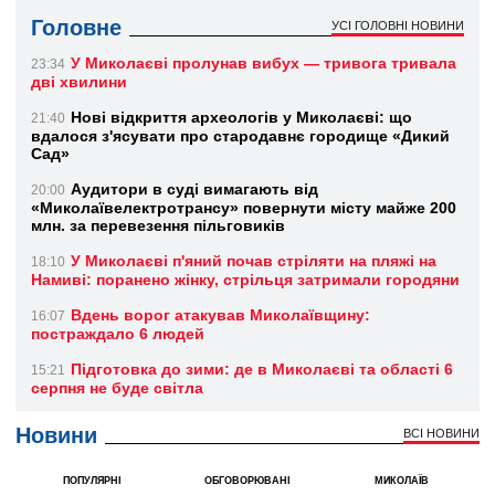
Головне
УСІ ГОЛОВНІ НОВИНИ
У Миколаєві пролунав вибух — тривога тривала
23:34
дві хвилини
Нові відкриття археологів у Миколаєві: що
21:40
вдалося з'ясувати про стародавнє городище «Дикий
Сад»
Аудитори в суді вимагають від
20:00
«Миколаївелектротрансу» повернути місту майже 200
млн. за перевезення пільговиків
У Миколаєві п'яний почав стріляти на пляжі на
18:10
Намиві: поранено жінку, стрільця затримали городяни
Вдень ворог атакував Миколаївщину:
16:07
постраждало 6 людей
Підготовка до зими: де в Миколаєві та області 6
15:21
серпня не буде світла
Новини
ВСІ НОВИНИ
ПОПУЛЯРНІ
ОБГОВОРЮВАНІ
МИКОЛАЇВ