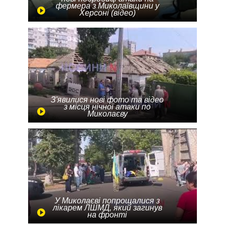
фермера з Миколаївщини у
Херсоні (відео)
З'явилися нові фото та відео
з місця нічної атаки по
Миколаєву
У Миколаєві попрощалися з
лікарем ЛШМД, який загинув
на фронті