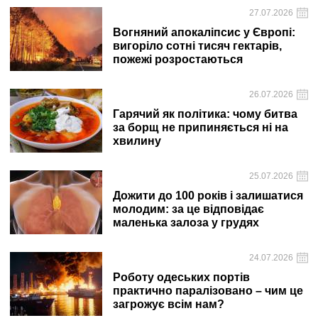
27.07.2026
Вогняний апокаліпсис у Європі:
вигоріло сотні тисяч гектарів,
пожежі розростаються
26.07.2026
Гарячий як політика: чому битва
за борщ не припиняється ні на
хвилину
25.07.2026
Дожити до 100 років і залишатися
молодим: за це відповідає
маленька залоза у грудях
24.07.2026
Роботу одеських портів
практично паралізовано – чим це
загрожує всім нам?