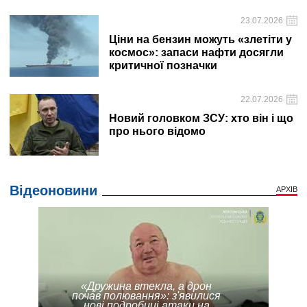
23.07.2026
Ціни на бензин можуть «злетіти у
космос»: запаси нафти досягли
критичної позначки
22.07.2026
Новий головком ЗСУ: хто він і що
про нього відомо
Відеоновини
АРХІВ
«Дружина втекла, а дрон
почав полювання»: з'явилися
нові подробиці атаки на