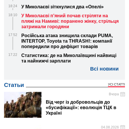
18:24
У Миколаєві зіткнулися два «Опелі»
18:10
У Миколаєві п'яний почав стріляти на
пляжі на Намиві: поранено жінку, стрільця
затримали городяни
17:52
Російська атака знищила склади PUMA,
INTERTOP, Toyota та THRASH!: компанії
попередили про дефіцит товарів
17:22
Статистика: де на Миколаївщині найвищі
та найнижчі зарплати
Всі новини
Статьи
УСІ СТАТТІ
Вчора
Від черг із добровольців до
«бусифікації»: еволюція ТЦК в
Україні
04.08.2026