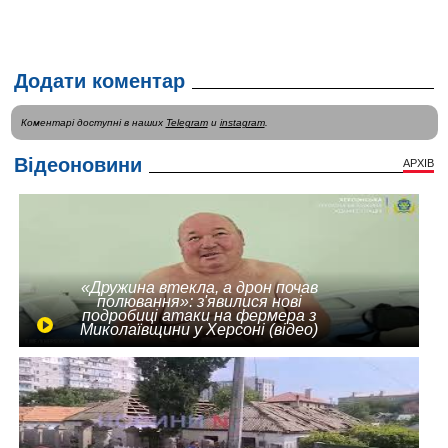
Додати коментар
Коментарі доступні в наших
Telegram
и
instagram
.
Відеоновини
АРХІВ
«Дружина втекла, а дрон почав
полювання»: з'явилися нові
подробиці атаки на фермера з
Миколаївщини у Херсоні (відео)