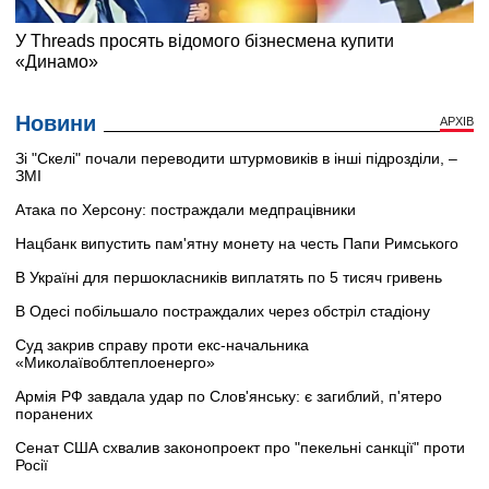
Новини
АРХІВ
Зі "Скелі" почали переводити штурмовиків в інші підрозділи, –
ЗМІ
Атака по Херсону: постраждали медпрацівники
Нацбанк випустить пам'ятну монету на честь Папи Римського
В Україні для першокласників виплатять по 5 тисяч гривень
В Одесі побільшало постраждалих через обстріл стадіону
Суд закрив справу проти екс-начальника
«Миколаївоблтеплоенерго»
Армія РФ завдала удар по Слов'янську: є загиблий, п'ятеро
поранених
Сенат США схвалив законопроект про "пекельні санкції" проти
Росії