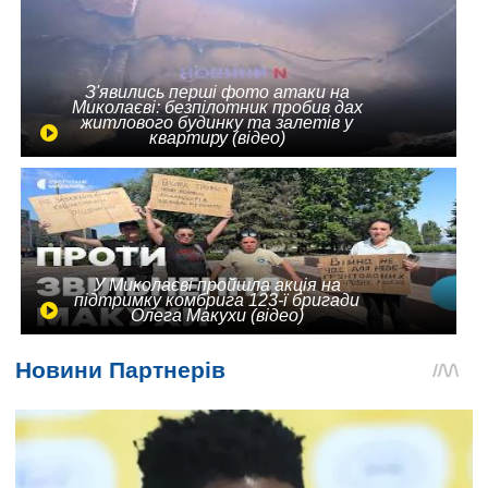
З'явились перші фото атаки на
Миколаєві: безпілотник пробив дах
житлового будинку та залетів у
квартиру (відео)
У Миколаєві пройшла акція на
підтримку комбрига 123-ї бригади
Олега Макухи (відео)