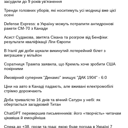
засудили до 9 років ув’язнення
Тренди головних уборів, які носитимуть усі модниці вже цієї
осені
Defense Express: в Україну можуть потрапити антидронові
ракети CM-70 з Канади
Асист Судакова, звитяга Сікана та розгром від Бенфіки:
результати кваліфікації Ліги Європи
В Італії дві доби шукали викинутий лотерейний білет з
виграшем у мільйон
Соратниця Трампа заявила, що Кремль хоче зробити США
покірними
Ймовірний суперник "Динамо" знищує "ДАК 1904" - 6:0
Ціни на авто в Канаді падають, але вживані електромобілі
стрімко дорожчають
Доба тривалістю 16 днів та вічний Сатурн у небі: як
обертається загадковий Титан
ChatGPT перевершив письменників: його «творчість» читачам
цікавіша й емоційніша
Спека до +38, грози та град: якою буде погода в Україні 7