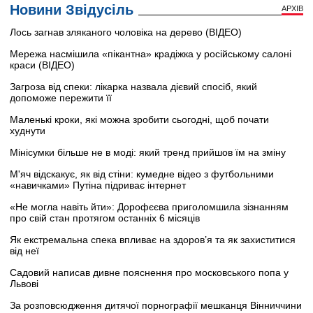
Новини Звідусіль
АРХІВ
Лось загнав зляканого чоловіка на дерево (ВІДЕО)
Мережа насмішила «пікантна» крадіжка у російському салоні
краси (ВІДЕО)
Загроза від спеки: лікарка назвала дієвий спосіб, який
допоможе пережити її
Маленькі кроки, які можна зробити сьогодні, щоб почати
худнути
Мінісумки більше не в моді: який тренд прийшов їм на зміну
М'яч відскакує, як від стіни: кумедне відео з футбольними
«навичками» Путіна підриває інтернет
«Не могла навіть йти»: Дорофєєва приголомшила зізнанням
про свій стан протягом останніх 6 місяців
Як екстремальна спека впливає на здоров’я та як захиститися
від неї
Садовий написав дивне пояснення про московського попа у
Львові
За розповсюдження дитячої порнографії мешканця Вінниччини