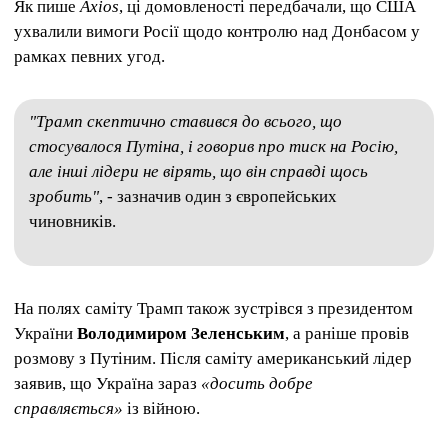
Як пише
Axios
, ці домовленості передбачали, що США
ухвалили вимоги Росії щодо контролю над Донбасом у
рамках певних угод.
"Трамп скептично ставився до всього, що
стосувалося Путіна, і говорив про тиск на Росію,
але інші лідери не вірять, що він справді щось
зробить"
, - зазначив один з європейських
чиновників.
На полях саміту Трамп також зустрівся з президентом
України
Володимиром Зеленським
, а раніше провів
розмову з Путіним. Після саміту американський лідер
заявив, що Україна зараз
«досить добре
справляється»
із війною.