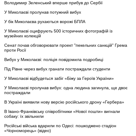
Володимир Зеленський вперше прибув до Сербії
У Миколаєві пролунав потужний вибух
У бік Миколаєва рухаються ворожі БПЛА
У Миколаєві оцифрують 500 історичних фотографій із
музейних колекцій
Сенат почав обговорювати проект "пекельних санкцій" Грема
проти Росії
Вибух у Миколаєві: поліція повідомила подробиці
Під Рівне через вибух гранати постраждали студенти
У Миколаєві відбудеться забіг «Біжу за Героїв України»
У Миколаєві пролунав вибух: одна людина загинула, ще двоє
постраждали
В Україні виявили нову версію російського дрону «Гербера»
В Івано-Франківську співробітники «Нової пошти» вигнали
собаку: їх звільнили
Російські війська вдарили по Одесі: пошкоджено стадіон
«Чорноморець» (відео)