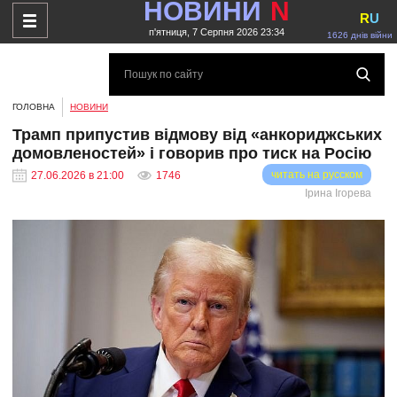
НОВИНИ
N
R
U
п'ятниця, 7 Серпня 2026 23:34
1626 днів війни
ГОЛОВНА
НОВИНИ
Трамп припустив відмову від «анкориджських
домовленостей» і говорив про тиск на Росію
читать на русском
27.06.2026 в 21:00
1746
Ірина Ігорева