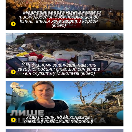
Міграційна криза в Європі: до 10
тисяч людей за добу прорвалися до
Іспанії, Італія хоче закрити кордон
(відео)
У Радушному вшанували пам'ять
загиблої родини: старший син вижив
- він служить у Миколаєві (відео)
Удар по селу під Миколаєвом:
очевидці повідомили подробиці