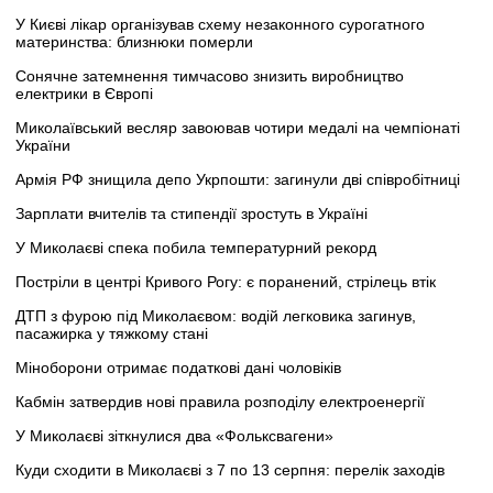
У Києві лікар організував схему незаконного сурогатного
материнства: близнюки померли
Сонячне затемнення тимчасово знизить виробництво
електрики в Європі
Миколаївський весляр завоював чотири медалі на чемпіонаті
України
Армія РФ знищила депо Укрпошти: загинули дві співробітниці
Зарплати вчителів та стипендії зростуть в Україні
У Миколаєві спека побила температурний рекорд
Постріли в центрі Кривого Рогу: є поранений, стрілець втік
ДТП з фурою під Миколаєвом: водій легковика загинув,
пасажирка у тяжкому стані
Міноборони отримає податкові дані чоловіків
Кабмін затвердив нові правила розподілу електроенергії
У Миколаєві зіткнулися два «Фольксвагени»
Куди сходити в Миколаєві з 7 по 13 серпня: перелік заходів