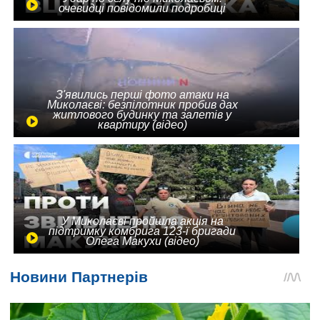
очевидці повідомили подробиці
З'явились перші фото атаки на
Миколаєві: безпілотник пробив дах
житлового будинку та залетів у
квартиру (відео)
У Миколаєві пройшла акція на
підтримку комбрига 123-ї бригади
Олега Макухи (відео)