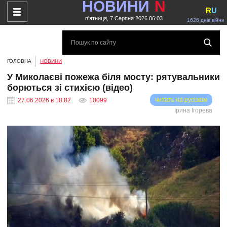
НОВИНИ
N
R
U
п'ятниця, 7 Серпня 2026 06:03
1626 днів війни
ГОЛОВНА
НОВИНИ
У Миколаєві пожежа біля мосту: рятувальники
борються зі стихією (відео)
читать на русском
27.06.2026 в 18:02
10099
Ірина Ігорева