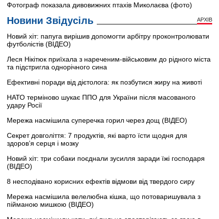
Фотограф показала дивовижних птахів Миколаєва (фото)
Новини Звідусіль
АРХІВ
Новий хіт: папуга вирішив допомогти арбітру проконтролювати
футболістів (ВІДЕО)
Леся Нікітюк приїхала з нареченим-військовим до рідного міста
та підстригла однорічного сина
Ефективні поради від дієтолога: як позбутися жиру на животі
НАТО терміново шукає ППО для України після масованого
удару Росії
Мережа насмішила суперечка горил через дощ (ВІДЕО)
Секрет довголіття: 7 продуктів, які варто їсти щодня для
здоров’я серця і мозку
Новий хіт: три собаки поєднали зусилля заради їжі господаря
(ВІДЕО)
8 несподівано корисних ефектів відмови від твердого сиру
Мережа насмішила велелюбна кішка, що потоваришувала з
пійманою мишкою (ВІДЕО)