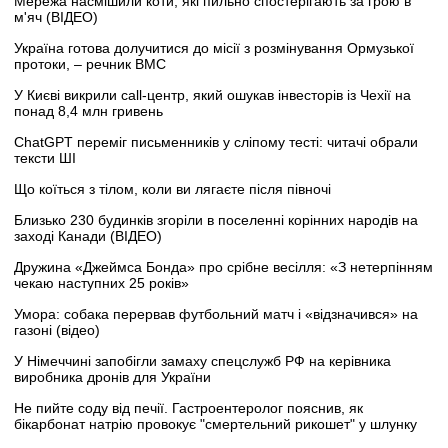
Мережа насмішили коти, які пильно спостерігають за грою в
м'яч (ВІДЕО)
Україна готова долучитися до місії з розмінування Ормузької
протоки, – речник ВМС
У Києві викрили call-центр, який ошукав інвесторів із Чехії на
понад 8,4 млн гривень
ChatGPT переміг письменників у сліпому тесті: читачі обрали
тексти ШІ
Що коїться з тілом, коли ви лягаєте після півночі
Близько 230 будинків згоріли в поселенні корінних народів на
заході Канади (ВІДЕО)
Дружина «Джеймса Бонда» про срібне весілля: «З нетерпінням
чекаю наступних 25 років»
Умора: собака перервав футбольний матч і «відзначився» на
газоні (відео)
У Німеччині запобігли замаху спецслужб РФ на керівника
виробника дронів для України
Не пийте соду від печії. Гастроентеролог пояснив, як
бікарбонат натрію провокує "смертельний рикошет" у шлунку