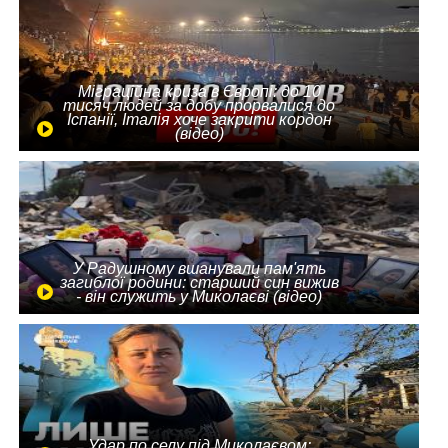
Міграційна криза в Європі: до 10
тисяч людей за добу прорвалися до
Іспанії, Італія хоче закрити кордон
(відео)
У Радушному вшанували пам'ять
загиблої родини: старший син вижив
- він служить у Миколаєві (відео)
Удар по селу під Миколаєвом: