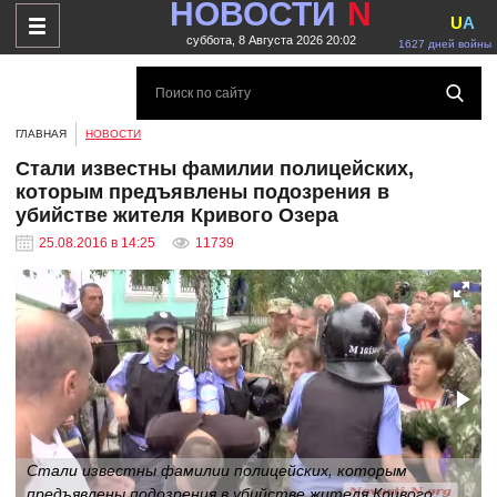
НОВОСТИ
N
U
A
суббота, 8 Августа 2026 20:02
1627 дней войны
ГЛАВНАЯ
НОВОСТИ
Стали известны фамилии полицейских,
которым предъявлены подозрения в
убийстве жителя Кривого Озера
25.08.2016 в 14:25
11739
Стали известны фамилии полицейских, которым
предъявлены подозрения в убийстве жителя Кривого