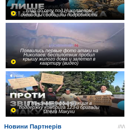
Удар по селу под Николаевом:
очевидцы сообщили подробности
Появились первые фото атаки на
Николаев: беспилотник пробил
крышу жилого дома и залетел в
квартиру (видео)
В Николаеве прошла акция в
поддержку комбрига 123-й бригады
Олега Макухи