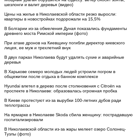
шезлонги и валит деревья (видео)
Цены на жилье в Николаевской области резко выросли:
квартиры в новостройках подорожали на 15,5%
В Болгарии из-за обмеления Дуная показались фундаменты
древнего моста Римской империи (фото)
При атаке дронов на Киевщину погибли директор киевского
лицея, ее муж и трехлетний внук
В двух парках Николаева будут удалять сухие и аварийные
деревья
В Харькове семеро молодых людей устроили погром в
общежитии после отдыха в банном комплексе
Hyundai влетел в дерево после столкновения с Citroën на
проспекте в Николаеве: образовалась огромная пробка
В Киеве протестуют из-за вырубки 100-летних дубов ради
теплотрассы
На ярмарке в Николаеве Skoda сбила женщину: пострадавшую
госпитализировали
В Николаевской области из-за жары мелеет озеро Солонец-
Тузлы (фото)