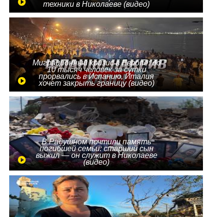
техники в Николаеве (видео)
Миграционный кризис в Европе: до
10 тысяч человек за сутки
прорвались в Испанию, Италия
хочет закрыть границу (видео)
В Радушном почтили память
погибшей семьи: старший сын
выжил — он служит в Николаеве
(видео)