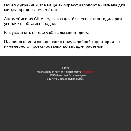
Почему украинцы всё чаще выбирают аэропорт Кишинёва для
международных перелётов
Автомобили из США под заказ для бизнеса: как автодилерам
увеличить объемы продаж
Как увеличить срок службы алмазного диска
Планирование и зонирование приусадебной территории: от
инженерного проектирования до высадки растений
© 2026.
Николаевская областная интернет-газета
«Новости N»
это: 705,506 новостей, 0 комментариев
и 19 лет 5 месяцев 25 дней онлайн.