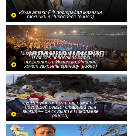
Из-за атаки РФ пострадал магазин
техники в Николаеве (видео)
Миграционный кризис в Европе: до
10 тысяч человек за сутки
прорвались в Испанию, Италия
хочет закрыть границу (видео)
В Радушном почтили память
погибшей семьи: старший сын
выжил — он служит в Николаеве
(видео)