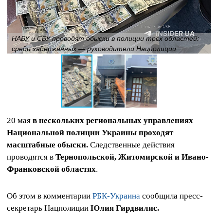
НАБУ и СБУ проводят обыски в полиции трех областей:
среди задержанных — руководители Нацполиции
20 мая
в нескольких региональных управлениях
Национальной полиции Украины проходят
масштабные обыски.
Следственные действия
проводятся в
Тернопольской, Житомирской и Ивано-
Франковской областях
.
Об этом в комментарии
РБК-Украина
сообщила пресс-
секретарь Нацполиции
Юлия Гирдвилис.