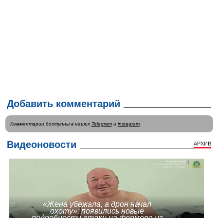
Добавить комментарий
Комментарии доступны в наших
Telegram
и
instagram
.
Видеоновости
АРХИВ
«Жена убежала, а дрон начал
охоту»: появились новые
подробности атаки на фермера из