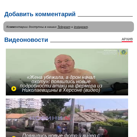
Добавить комментарий
Комментарии доступны в наших
Telegram
и
instagram
.
Видеоновости
АРХИВ
«Жена убежала, а дрон начал
охоту»: появились новые
подробности атаки на фермера из
Николаевщины в Херсоне (видео)
Появились новые фото и видео с