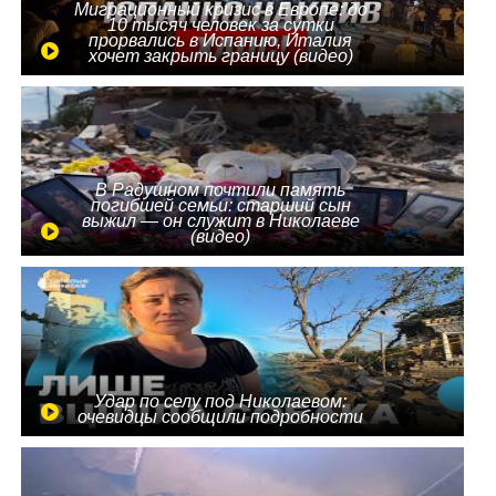
Миграционный кризис в Европе: до
10 тысяч человек за сутки
прорвались в Испанию, Италия
хочет закрыть границу (видео)
В Радушном почтили память
погибшей семьи: старший сын
выжил — он служит в Николаеве
(видео)
Удар по селу под Николаевом:
очевидцы сообщили подробности