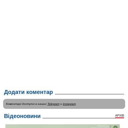
Додати коментар
Коментарі доступні в наших
Telegram
и
instagram
.
Відеоновини
АРХІВ