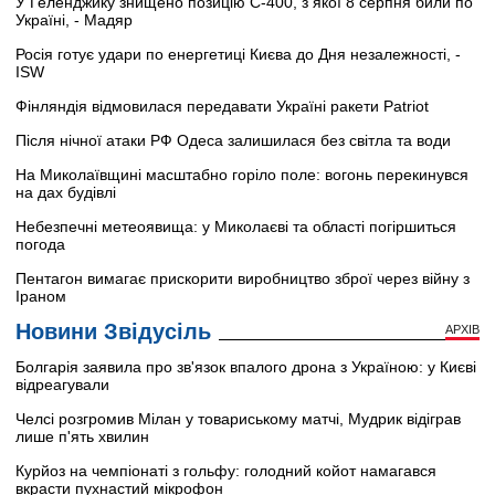
У Геленджику знищено позицію С-400, з якої 8 серпня били по
Україні, - Мадяр
Росія готує удари по енергетиці Києва до Дня незалежності, -
ISW
Фінляндія відмовилася передавати Україні ракети Patriot
Після нічної атаки РФ Одеса залишилася без світла та води
На Миколаївщині масштабно горіло поле: вогонь перекинувся
на дах будівлі
Небезпечні метеоявища: у Миколаєві та області погіршиться
погода
Пентагон вимагає прискорити виробництво зброї через війну з
Іраном
Новини Звідусіль
АРХІВ
Болгарія заявила про зв'язок впалого дрона з Україною: у Києві
відреагували
Челсі розгромив Мілан у товариському матчі, Мудрик відіграв
лише п'ять хвилин
Курйоз на чемпіонаті з гольфу: голодний койот намагався
вкрасти пухнастий мікрофон