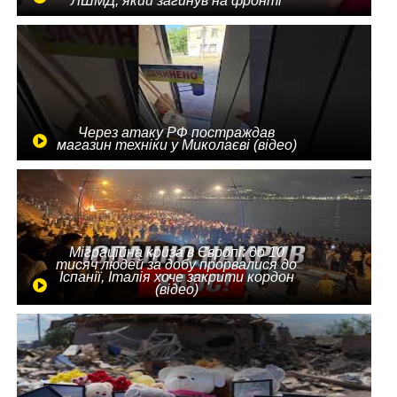
ЛШМД, який загинув на фронті
Через атаку РФ постраждав
магазин техніки у Миколаєві (відео)
Міграційна криза в Європі: до 10
тисяч людей за добу прорвалися до
Іспанії, Італія хоче закрити кордон
(відео)