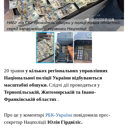
НАБУ та СБУ проводять обшуки у поліції трьох областей:
серед затриманих – керівники Нацполіції
20 травня
у кількох регіональних управліннях
Національної поліції України відбуваються
масштабні обшуки.
Слідчі дії проводяться у
Тернопільській, Житомирській та Івано-
Франківській областях
.
Про це у коментарі
РБК-Україна
повідомила прес-
секретар Нацполіції
Юлія Гірдвіліс.