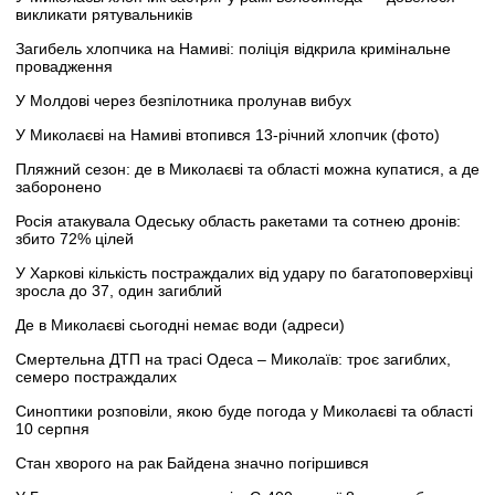
викликати рятувальників
Загибель хлопчика на Намиві: поліція відкрила кримінальне
провадження
У Молдові через безпілотника пролунав вибух
У Миколаєві на Намиві втопився 13-річний хлопчик (фото)
Пляжний сезон: де в Миколаєві та області можна купатися, а де
заборонено
Росія атакувала Одеську область ракетами та сотнею дронів:
збито 72% цілей
У Харкові кількість постраждалих від удару по багатоповерхівці
зросла до 37, один загиблий
Де в Миколаєві сьогодні немає води (адреси)
Смертельна ДТП на трасі Одеса – Миколаїв: троє загиблих,
семеро постраждалих
Синоптики розповіли, якою буде погода у Миколаєві та області
10 серпня
Стан хворого на рак Байдена значно погіршився