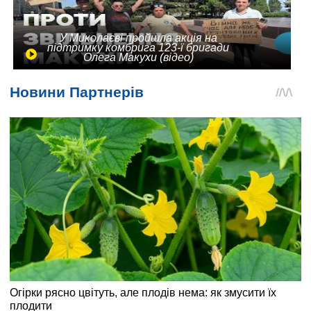
У Миколаєві пройшла акція на
підтримку комбрига 123-ї бригади
Олега Макухи (відео)