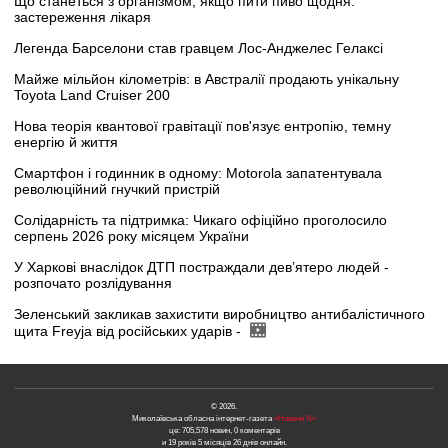
Що станеться з організмом, якщо пити пиво щодня:
застереження лікаря
Легенда Барселони став гравцем Лос-Анджелес Гелаксі
Майже мільйон кілометрів: в Австралії продають унікальну
Toyota Land Cruiser 200
Нова теорія квантової гравітації пов'язує ентропію, темну
енергію й життя
Смартфон і годинник в одному: Motorola запатентувала
революційний гнучкий пристрій
Солідарність та підтримка: Чикаго офіційно проголосило
серпень 2026 року місяцем України
У Харкові внаслідок ДТП постраждали дев’ятеро людей -
розпочато розлідування
Зеленський закликав захистити виробництво антибалістичного
щита Freyja від російських ударів -
© 2026.
Миколаївська обласна інтернет-газета
«Новини N»
це: 705,578 новин, 0 коментарів
и 19 років 5 місяців 26 днів онлайн.