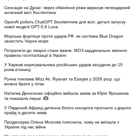
Сенсація на Дунаї: через обміління річки виринув легендарний
античний міст Костянтина
OpenAI робить ChatGPT безлімітним для всіх: деталі запуску
нової моделі GPT-5.6 Luna
Морська фортеця проти ударів РФ: як система Blue Dragon
захистить Чорне море
Потрапити до лікарні стане важче: МОЗ кардинально змінило
правила госпіталізації в Україні
У Харкові коригувальника російських ударів засудили до 15
років в'язниці
Ручна поклажа Wizz Air, Ryanair та Easyjet у 2026 році: що
можна брати у літак
Наталка Денисенко офіційно вийшла заміж за Юрія Ярошенка
та показала перші
У Південній Африці дитинча білого носорога прогнало з дороги
прайд із десяти левів
Продюсерка Олена Мозгова пояснила, чому не виїхала з
України під час війни