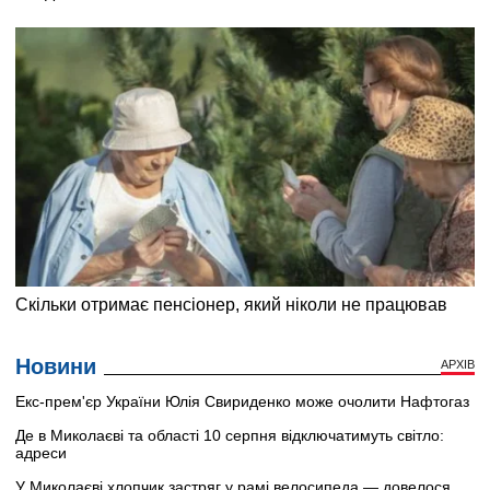
Новини
АРХІВ
Екс-прем'єр України Юлія Свириденко може очолити Нафтогаз
Де в Миколаєві та області 10 серпня відключатимуть світло:
адреси
У Миколаєві хлопчик застряг у рамі велосипеда — довелося