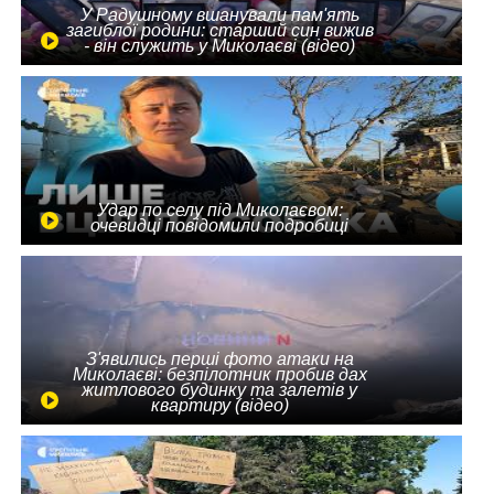
У Радушному вшанували пам'ять
загиблої родини: старший син вижив
- він служить у Миколаєві (відео)
Удар по селу під Миколаєвом:
очевидці повідомили подробиці
З'явились перші фото атаки на
Миколаєві: безпілотник пробив дах
житлового будинку та залетів у
квартиру (відео)