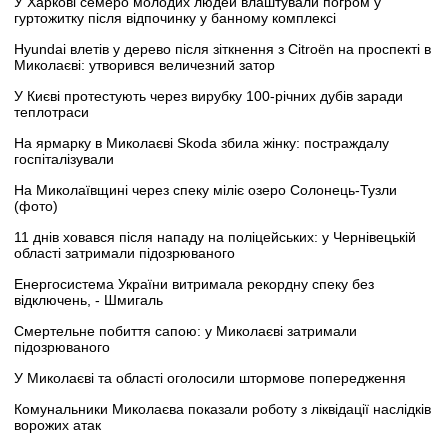
У Харкові семеро молодих людей влаштували погром у
гуртожитку після відпочинку у банному комплексі
Hyundai влетів у дерево після зіткнення з Citroën на проспекті в
Миколаєві: утворився величезний затор
У Києві протестують через вирубку 100-річних дубів заради
теплотраси
На ярмарку в Миколаєві Skoda збила жінку: постраждалу
госпіталізували
На Миколаївщині через спеку міліє озеро Солонець-Тузли
(фото)
11 днів ховався після нападу на поліцейських: у Чернівецькій
області затримали підозрюваного
Енергосистема України витримала рекордну спеку без
відключень, - Шмигаль
Смертельне побиття сапою: у Миколаєві затримали
підозрюваного
У Миколаєві та області оголосили штормове попередження
Комунальники Миколаєва показали роботу з ліквідації наслідків
ворожих атак