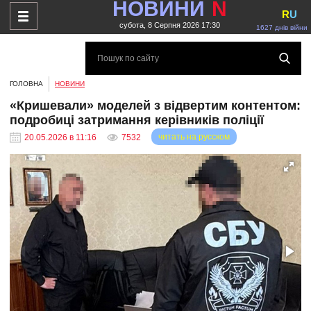
НОВИНИ
N
R
U
субота, 8 Серпня 2026 17:30
1627 днів війни
ГОЛОВНА
НОВИНИ
«Кришевали» моделей з відвертим контентом:
подробиці затримання керівників поліції
читать на русском
20.05.2026 в 11:16
7532