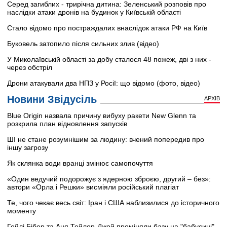
Серед загиблих - трирічна дитина: Зеленський розповів про
наслідки атаки дронів на будинок у Київській області
Стало відомо про постраждалих внаслідок атаки РФ на Київ
Буковель затопило після сильних злив (відео)
У Миколаївській області за добу сталося 48 пожеж, дві з них -
через обстріл
Дрони атакували два НПЗ у Росії: що відомо (фото, відео)
Новини Звідусіль
АРХІВ
Blue Origin назвала причину вибуху ракети New Glenn та
розкрила план відновлення запусків
ШІ не стане розумнішим за людину: вчений попередив про
іншу загрозу
Як склянка води вранці змінює самопочуття
«Один ведучий подорожує з ядерною зброєю, другий – без»:
автори «Орла і Решки» висміяли російський плагіат
Те, чого чекає весь світ: Іран і США наблизилися до історичного
моменту
Гейлі Бібер та Аня Тейлор-Джой проміняли базу на "бабусині"