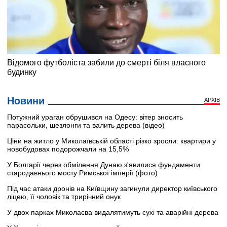
Новини
АРХІВ
Потужний ураган обрушився на Одесу: вітер зносить
парасольки, шезлонги та валить дерева (відео)
Ціни на житло у Миколаївській області різко зросли: квартири у
новобудовах подорожчали на 15,5%
У Болгарії через обмілення Дунаю з'явилися фундаменти
стародавнього мосту Римської імперії (фото)
Під час атаки дронів на Київщину загинули директор київського
ліцею, її чоловік та трирічний онук
У двох парках Миколаєва видалятимуть сухі та аварійні дерева