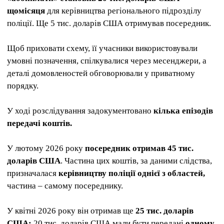
щомісяця
для керівництва регіонального підрозділу
поліції. Ще 5 тис. доларів США отримував посередник.
Щоб приховати схему, її учасники використовували
умовні позначення, спілкувалися через месенджери, а
деталі домовленостей обговорювали у приватному
порядку.
У ході розслідування задокументовано
кілька епізодів
передачі коштів.
У лютому 2026 року
посередник отримав 45 тис.
доларів США
. Частина цих коштів, за даними слідства,
призначалася
керівництву поліції однієї з областей,
частина – самому посереднику.
У квітні 2026 року він отримав ще
25 тис. доларів
США:
20 тис. доларів США мали бути передані
одному