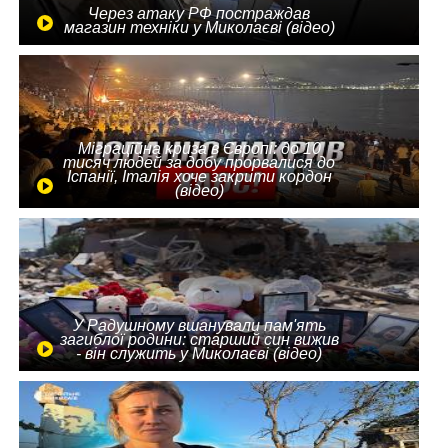
Через атаку РФ постраждав
магазин техніки у Миколаєві (відео)
Міграційна криза в Європі: до 10
тисяч людей за добу прорвалися до
Іспанії, Італія хоче закрити кордон
(відео)
У Радушному вшанували пам'ять
загиблої родини: старший син вижив
- він служить у Миколаєві (відео)