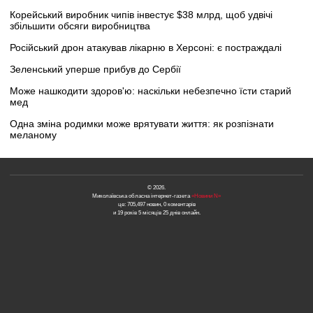
Корейський виробник чипів інвестує $38 млрд, щоб удвічі
збільшити обсяги виробництва
Російський дрон атакував лікарню в Херсоні: є постраждалі
Зеленський уперше прибув до Сербії
Може нашкодити здоров'ю: наскільки небезпечно їсти старий
мед
Одна зміна родимки може врятувати життя: як розпізнати
меланому
© 2026.
Миколаївська обласна інтернет-газета
«Новини N»
це: 705,497 новин, 0 коментарів
и 19 років 5 місяців 25 днів онлайн.