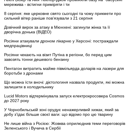
мережива - встигни приміряти і ти
8 серпня: яке церковне свято сьогодні та чому прикмети про
сильний вітер раніше пов’язували з 21 серпня
Довічний вирок за атаку в Мюнхені: загинули жінка та її
дворічна донька (ВІДЕО)
Росіяни атакували дроном лікарню у Херсоні: постраждали
медпрацівниці
Росіяни чекають на візит Путіна в регіони, бо перед цим
завозять тонни дешевого бензину
Пентагон витратить майже півмільярда доларів на лазери для
боротьби з дронами
Що можна їсти вночі: дієтологиня назвала продукти, які можна
залишити в холодильнику
Lucid Motors відтермінувала запуск електрокросовера Cosmos
до 2027 року
У Чорнобильській зоні орудує ненажерливий хижак, який за
добу з’їдає більше своєї ваги: що відомо про цю тварину
Не лише війна з Росією: Жовква оприлюднив теми переговорів
Зеленського і Вучича в Сербії