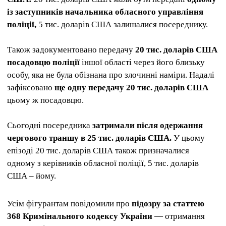
із заступників начальника обласного управління
поліції,
5 тис. доларів США залишалися посереднику.
Також задокументовано передачу
20 тис. доларів США
посадовцю поліції
іншої області через його близьку
особу, яка не була обізнана про злочинні наміри. Надалі
зафіксовано
ще одну передачу 20 тис. доларів США
цьому ж посадовцю.
Сьогодні посередника
затримали після одержання
чергового траншу в 25 тис. доларів США.
У цьому
епізоді 20 тис. доларів США також призначалися
одному з керівників обласної поліції, 5 тис. доларів
США – йому.
Усім фігурантам повідомили про
підозру за статтею
368 Кримінального кодексу України
— отримання