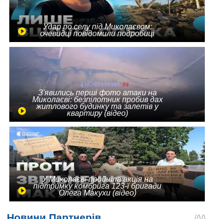
Удар по селу під Миколаєвом:
очевидці повідомили подробиці
З'явились перші фото атаки на
Миколаєві: безпілотник пробив дах
житлового будинку та залетів у
квартиру (відео)
У Миколаєві пройшла акція на
підтримку комбрига 123-ї бригади
Олега Макухи (відео)