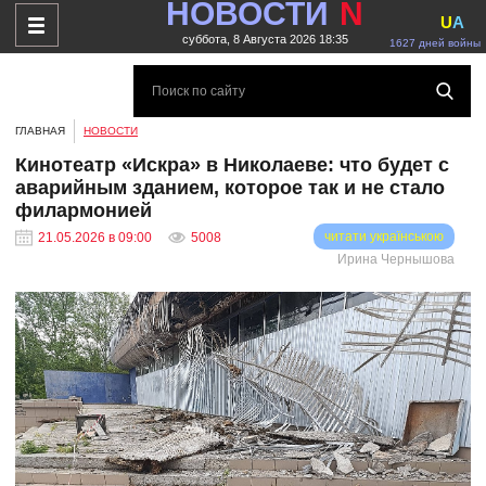
НОВОСТИ
N
U
A
суббота, 8 Августа 2026 18:35
1627 дней войны
ГЛАВНАЯ
НОВОСТИ
Кинотеатр «Искра» в Николаеве: что будет с
аварийным зданием, которое так и не стало
филармонией
читати українською
21.05.2026 в 09:00
5008
Ирина Чернышова