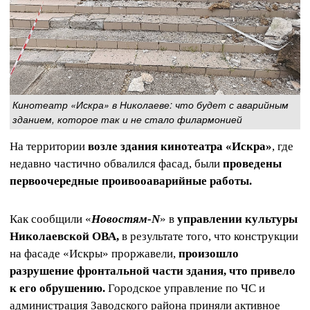
Кинотеатр «Искра» в Николаеве: что будет с аварийным
зданием, которое так и не стало филармонией
На территории
возле здания кинотеатра «Искра»
, где
недавно частично обвалился фасад, были
проведены
первоочередные проивооаварийные работы.
Как сообщили «
Н
овостям-N
» в
управлении культуры
Николаевской ОВА,
в результате того, что конструкции
на фасаде «Искры» проржавели,
произошло
разрушение фронтальной части здания, что привело
к его обрушению.
Городское управление по ЧС и
администрация Заводского района приняли активное