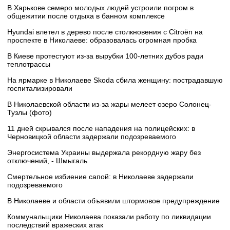
В Харькове семеро молодых людей устроили погром в
общежитии после отдыха в банном комплексе
Hyundai влетел в дерево после столкновения с Citroën на
проспекте в Николаеве: образовалась огромная пробка
В Киеве протестуют из-за вырубки 100-летних дубов ради
теплотрассы
На ярмарке в Николаеве Skoda сбила женщину: пострадавшую
госпитализировали
В Николаевской области из-за жары мелеет озеро Солонец-
Тузлы (фото)
11 дней скрывался после нападения на полицейских: в
Черновицкой области задержали подозреваемого
Энергосистема Украины выдержала рекордную жару без
отключений, - Шмыгаль
Смертельное избиение сапой: в Николаеве задержали
подозреваемого
В Николаеве и области объявили штормовое предупреждение
Коммунальщики Николаева показали работу по ликвидации
последствий вражеских атак