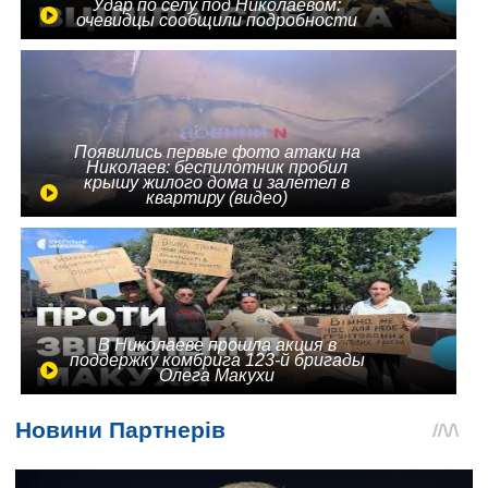
Удар по селу под Николаевом:
очевидцы сообщили подробности
Появились первые фото атаки на
Николаев: беспилотник пробил
крышу жилого дома и залетел в
квартиру (видео)
В Николаеве прошла акция в
поддержку комбрига 123-й бригады
Олега Макухи