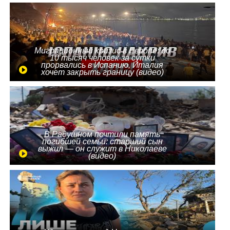
Миграционный кризис в Европе: до
10 тысяч человек за сутки
прорвались в Испанию, Италия
хочет закрыть границу (видео)
В Радушном почтили память
погибшей семьи: старший сын
выжил — он служит в Николаеве
(видео)