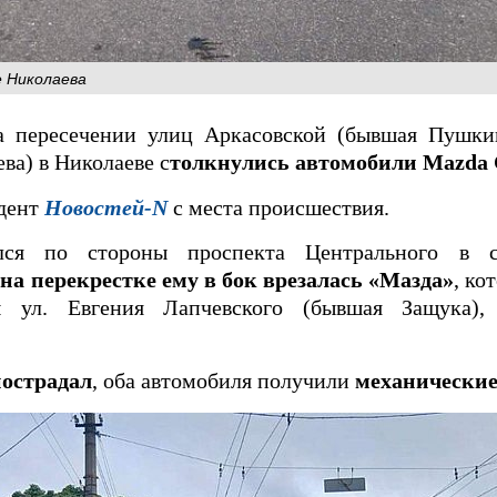
 Николаева
на пересечении улиц Аркасовской (бывшая Пушки
ва) в Николаеве с
толкнулись автомобили Mazda 
ндент
Новостей-N
с места происшествия.
лся по стороны проспекта Центрального в с
и
на перекрестке ему в бок врезалась «Мазда»
, ко
ы ул. Евгения Лапчевского (бывшая Защука),
пострадал
, оба автомобиля получили
механические