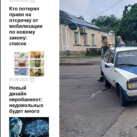
03.08.2026
Кто потерял
право на
отсрочку от
мобилизации
по новому
закону:
список
02.08.2026
Новый
дизайн
евробанкнот:
недовольных
будет много