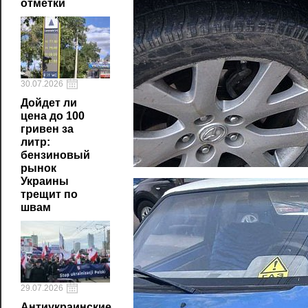
отметки
30.07.2026
Дойдет ли
цена до 100
гривен за
литр:
бензиновый
рынок
Украины
трещит по
швам
29.07.2026
Антиукраинские