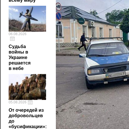
всему миру
06.08.2026
Судьба
войны в
Украине
решается
в небе
05.08.2026
От очередей из
добровольцев
до
«бусификации»: