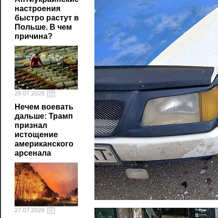
настроения
быстро растут в
Польше. В чем
причина?
28.07.2026
Нечем воевать
дальше: Трамп
признал
истощение
американского
арсенала
27.07.2026