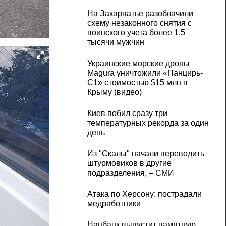
На Закарпатье разоблачили
схему незаконного снятия с
воинского учета более 1,5
тысячи мужчин
Украинские морские дроны
Magura уничтожили «Панцирь-
С1» стоимостью $15 млн в
Крыму (видео)
Киев побил сразу три
температурных рекорда за один
день
Из "Скалы" начали переводить
штурмовиков в другие
подразделения, – СМИ
Атака по Херсону: пострадали
медработники
Нацбанк выпустит памятную