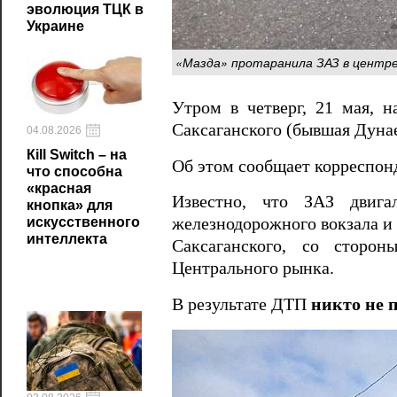
эволюция ТЦК в
Украине
«Мазда» протаранила ЗАЗ в центре
Утром в четверг, 21 мая, 
Саксаганского (бывшая Дунае
04.08.2026
Кill Switch – на
Об этом сообщает корреспо
что способна
«красная
Известно, что ЗАЗ двига
кнопка» для
искусственного
железнодорожного вокзала 
интеллекта
Саксаганского, со сторон
Центрального рынка.
В результате ДТП
никто не 