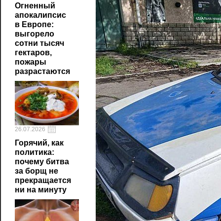
Огненный
апокалипсис
в Европе:
выгорело
сотни тысяч
гектаров,
пожары
разрастаются
26.07.2026
Горячий, как
политика:
почему битва
за борщ не
прекращается
ни на минуту