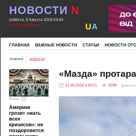
НОВОСТИ
N
суббота, 8 Августа 2026 09:43
U
A
1627 дней войны
ГЛАВНАЯ
ВАЖНЫЕ НОВОСТИ
СТАТЬИ
НОВОСТИ ОТ
ГЛАВНАЯ
НОВОСТИ
«Мазда» протара
21.05.2026 в 09:21
2599
Ірина Іг
Вчера
Америке
грозит «мать
всех
кризисов»: не
поздоровится