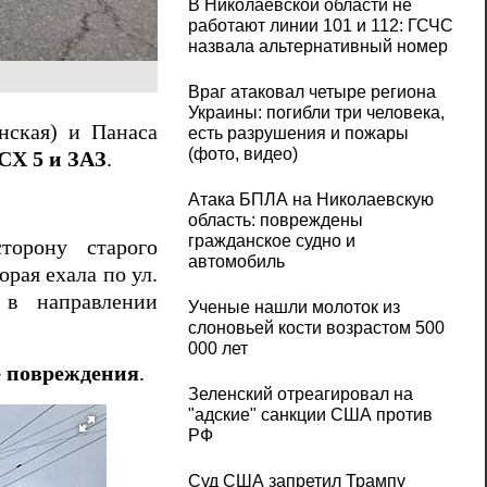
В Николаевской области не
работают линии 101 и 112: ГСЧС
назвала альтернативный номер
Враг атаковал четыре региона
Украины: погибли три человека,
нская) и Панаса
есть разрушения и пожары
(фото, видео)
CX 5 и ЗАЗ
.
Атака БПЛА на Николаевскую
область: повреждены
гражданское судно и
торону старого
автомобиль
торая ехала по ул.
 в направлении
Ученые нашли молоток из
слоновьей кости возрастом 500
000 лет
 повреждения
.
Зеленский отреагировал на
"адские" санкции США против
РФ
Суд США запретил Трампу