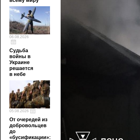
всему миру
06.08.2026
Судьба
войны в
Украине
решается
в небе
05.08.2026
От очередей из
добровольцев
до
«бусификации»: