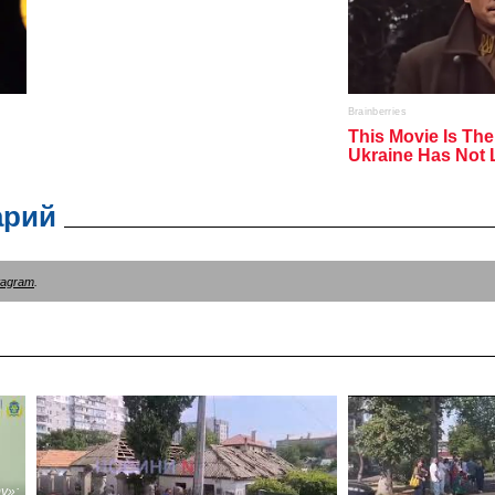
арий
tagram
.
у»: