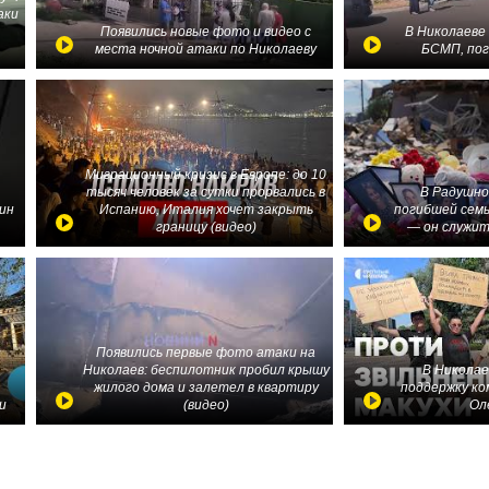
аки
в
Появились новые фото и видео с
В Николаеве
места ночной атаки по Николаеву
БСМП, по
Миграционный кризис в Европе: до 10
тысяч человек за сутки прорвались в
В Радушно
ин
Испанию, Италия хочет закрыть
погибшей семь
границу (видео)
— он служит
Появились первые фото атаки на
Николаев: беспилотник пробил крышу
В Николае
жилого дома и залетел в квартиру
поддержку ко
и
(видео)
Ол