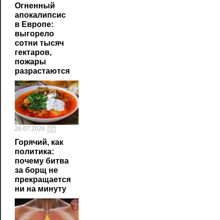
Огненный
апокалипсис
в Европе:
выгорело
сотни тысяч
гектаров,
пожары
разрастаются
26.07.2026
Горячий, как
политика:
почему битва
за борщ не
прекращается
ни на минуту