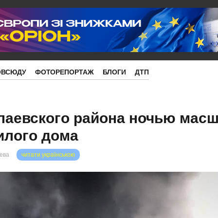
ОВСЮДУ
ФОТОРЕПОРТАЖ
БЛОГИ
ДТП
лаевского района ночью мас
илого дома
рева
читати українською