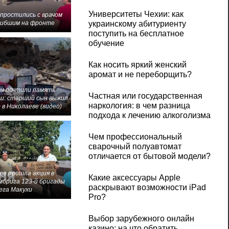
Университеты Чехии: как
 простились с врачом
гибшим на фронте
украинскому абитуриенту
поступить на бесплатное
обучение
Как носить яркий женский
аромат и не переборщить?
м почтили память
Частная или государственная
и: старший сын выжил
наркология: в чем разница
 в Николаеве (видео)
подхода к лечению алкоголизма
Чем профессиональный
сварочный полуавтомат
отличается от бытовой модели?
ве прошла акция в
Какие аксессуары Apple
мбрига 123-й бригады
раскрывают возможности iPad
ега Макухи
Pro?
Выбор зарубежного онлайн
казино: на что обратить