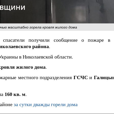
очью масштабно горела кровля жилого дома
, спасатели получили сообщение о пожаре в
колаевского района
.
краины в Николаевской области.
кровля жилого дома
.
жарные местного подразделения
ГСЧС
и
Галицын
ла
160 кв. м
.
районе
за сутки дважды горели дома