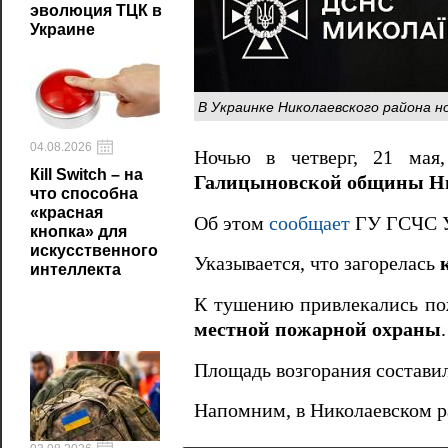
эволюция ТЦК в
Украине
В Украинке Николаевского района н
04.08.2026
Ночью в четверг, 21 мая
Кill Switch – на
Галицыновской общины Ни
что способна
«красная
Об этом
сообщает
ГУ ГСЧС У
кнопка» для
искусственного
Указывается, что загорелась
интеллекта
К тушению привлекались по
местной пожарной охраны
.
Площадь возгорания состави
Напомним, в Николаевском 