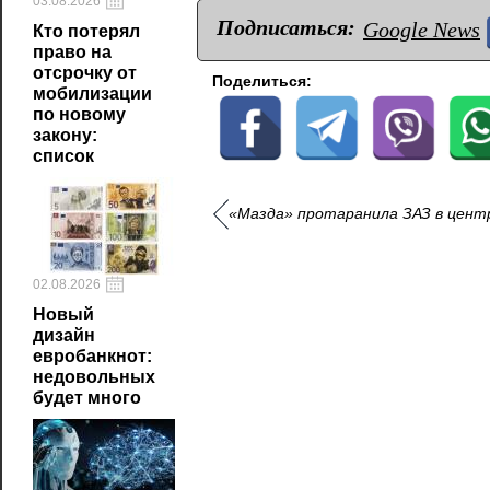
03.08.2026
Подписаться:
Google News
Кто потерял
право на
отсрочку от
Поделиться:
мобилизации
по новому
закону:
список
«Мазда» протаранила ЗАЗ в цент
02.08.2026
Новый
дизайн
евробанкнот:
недовольных
будет много