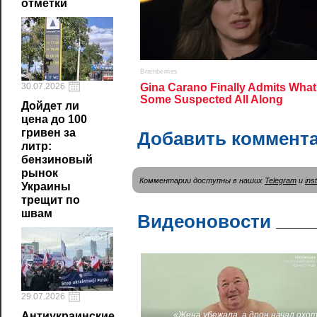
отметки
30.07.2026
Дойдет ли
цена до 100
гривен за
Добавить коммент
литр:
бензиновый
рынок
Комментарии доступны в наших
Telegram
и
ins
Украины
трещит по
швам
Видеоновости
29.07.2026
«Жена убежала, а дрон начал охот
Антиукраинские