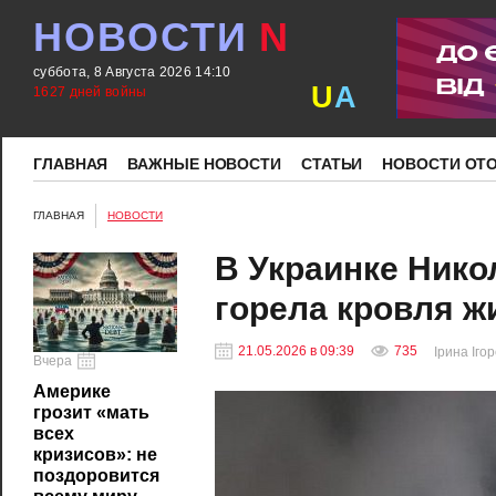
НОВОСТИ
N
суббота, 8 Августа 2026 14:10
U
A
1627 дней войны
ГЛАВНАЯ
ВАЖНЫЕ НОВОСТИ
СТАТЬИ
НОВОСТИ ОТ
ГЛАВНАЯ
НОВОСТИ
В Украинке Нико
горела кровля ж
21.05.2026 в 09:39
735
Ірина Іго
Вчера
Америке
грозит «мать
всех
кризисов»: не
поздоровится