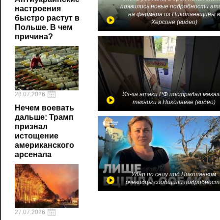
появились новые подробности ат
настроения
на фермера из Николаевщины 
быстро растут в
Херсоне (видео)
Польше. В чем
причина?
Из-за атаки РФ пострадал магаз
28.07.2026
техники в Николаеве (видео)
Нечем воевать
дальше: Трамп
признал
истощение
американского
арсенала
Удар по селу под Николаевом:
очевидцы сообщили подробност
27.07.2026