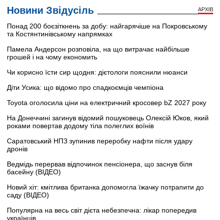
Новини Звідусіль
АРХІВ
Понад 200 боєзіткнень за добу: найгарячіше на Покровському
та Костянтинівському напрямках
Памела Андерсон розповіла, на що витрачає найбільше
грошей і на чому економить
Чи корисно їсти сир щодня: дієтологи пояснили нюанси
Діти Усика: що відомо про спадкоємців чемпіона
Toyota оголосила ціни на електричний кросовер bZ 2027 року
На Донеччині загинув відомий пошуковець Олексій Юков, який
роками повертав додому тіла полеглих воїнів
Саратовський НПЗ зупинив переробку нафти після удару
дронів
Ведмідь перервав відпочинок пенсіонера, що заснув біля
басейну (ВІДЕО)
Новий хіт: кмітлива британка допомогла їжачку потрапити до
саду (ВІДЕО)
Популярна на весь світ дієта небезпечна: лікар попередив
українців