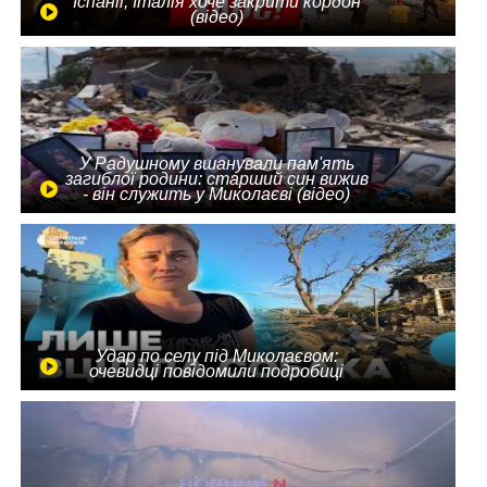
Іспанії, Італія хоче закрити кордон
(відео)
У Радушному вшанували пам'ять
загиблої родини: старший син вижив
- він служить у Миколаєві (відео)
Удар по селу під Миколаєвом:
очевидці повідомили подробиці