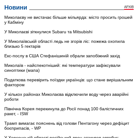
Новини
АРХІВ
Миколаєву не вистачає більше мільярда: місто просить грошей
у Кабміну
У Миколаєві зіткнулися Subaru та Mitsubishi
У Миколаївській області ледь не згорів ліс: пожежа охопила
близько 5 гектарів
Екс-послу в США Стефанішиній обрали запобіжний захід
Миколаїв - найспекотніший: які температури зафіксували
синоптики (мапа)
Податкова перевірить поїздки українців: що стане вирішальним
фактором
У кількох районах Миколаєва відключили воду через аварійні
роботи
Північна Корея перекинула до Росії понад 100 балістичних
ракет, - ISW
Трамп вимагає пояснень від голови Пентагону через дефіцит
боєприпасів, - WP
У Херсонській області російський дрон атакував автобус: