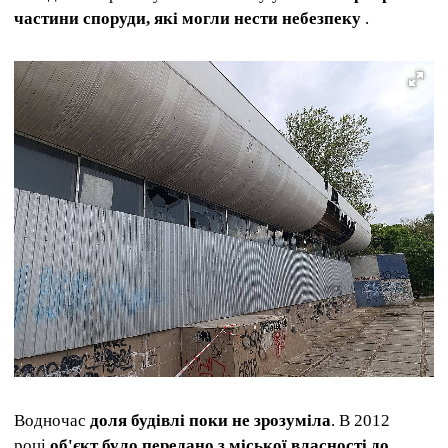
частини споруди, які могли нести небезпеку
.
Водночас
доля будівлі поки не зрозуміла
. В 2012
році
об'єкт було передано з міської власності до