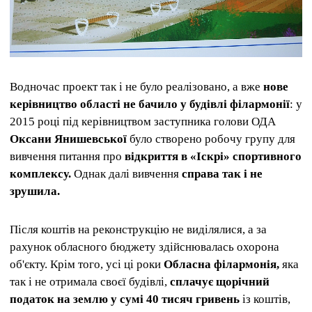
Водночас проект так і не було реалізовано, а вже
нове
керівництво області не бачило у будівлі філармонії
: у
2015 році під керівництвом заступника голови ОДА
Оксани Янишевської
було створено робочу групу для
вивчення питання про
відкриття в «Іскрі» спортивного
комплексу.
Однак далі вивчення
справа так і не
зрушила.
Після коштів на реконструкцію не виділялися, а за
рахунок обласного бюджету здійснювалась охорона
об'єкту. Крім того, усі ці роки
Обласна філармонія,
яка
так і не отримала своєї будівлі,
сплачує щорічний
податок на землю у сумі 40 тисяч гривень
із коштів,