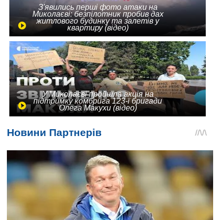
З'явились перші фото атаки на
Миколаєві: безпілотник пробив дах
житлового будинку та залетів у
квартиру (відео)
У Миколаєві пройшла акція на
підтримку комбрига 123-ї бригади
Олега Макухи (відео)