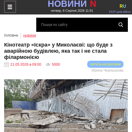
НОВИНИ
N
R
U
четвер, 6 Серпня 2026 11:51
1625 днів війни
ГОЛОВНА
НОВИНИ
Кінотеатр «Іскра» у Миколаєві: що буде з
аварійною будівлею, яка так і не стала
філармонією
читать на русском
21.05.2026 в 09:00
5000
Ирина Чернышова