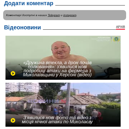
Додати коментар
Коментарі доступні в наших
Telegram
и
instagram
.
Відеоновини
АРХІВ
«Дружина втекла, а дрон почав
полювання»: з'явилися нові
подробиці атаки на фермера з
Миколаївщини у Херсоні (відео)
З'явилися нові фото та відео з
місця нічної атаки по Миколаєву