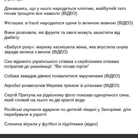
Дізнавшись, що у нього народиться хлопчик, майбутній тато
почав трощити все навколо (ВІДЕО)
Фісташка: в Італії народилося щеня із зеленою вовною (ВІДЕО)
Вчені розповіли, які фрукти та овочі можуть захистити від
діабету
«Бабуся року»: мережу насмішила жінка, яка впустила онука
заради келиха з вином (ВІДЕО)
Син відомого українського співака з серйозними опіками
потрапив до реанімації: "Він почав горіти"
Собака завадив дівчині похвалитися заручинами (ВІДЕО)
Акробат розвеселив Мережа трюком зі штанами (ВІДЕО)
Сергій Притула на рідкісному фото показав однорічного сина,
який схожий на нього як дві краплі води
Російські окупанти вдарили по дитячій лікарні у Запоріжжі: діти
перебували в укритті
Слониха зіграла у футбол із підлітками (відео)