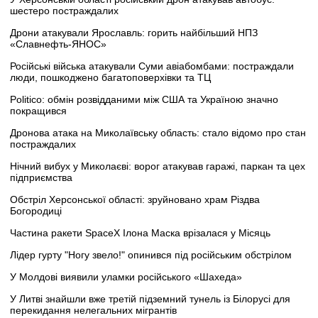
шестеро постраждалих
Дрони атакували Ярославль: горить найбільший НПЗ
«Славнефть-ЯНОС»
Російські війська атакували Суми авіабомбами: постраждали
люди, пошкоджено багатоповерхівки та ТЦ
Politico: обмін розвідданими між США та Україною значно
покращився
Дронова атака на Миколаївську область: стало відомо про стан
постраждалих
Нічний вибух у Миколаєві: ворог атакував гаражі, паркан та цех
підприємства
Обстріл Херсонської області: зруйновано храм Різдва
Богородиці
Частина ракети SpaceX Ілона Маска врізалася у Місяць
Лідер гурту "Ногу звело!" опинився під російським обстрілом
У Молдові виявили уламки російського «Шахеда»
У Литві знайшли вже третій підземний тунель із Білорусі для
перекидання нелегальних мігрантів