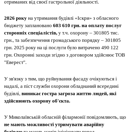
отриманих від своєї гастрольної діяльності.
2026 року
на утримання будівлі «Іскри» з обласного
бюджету заплановано
603 610 грн. на оплату послуг
сторонніх спеціалістів,
у т.ч. охорону – 301805 тис.
грн., та забезпечення громадського порядку – 301805
грн. 2025 року на ці послуги було витрачено 490 122
грн. Охоронні заходи згідно з договором здійснює ТОВ
"Еверест".
У зв'язку з тим, що руйнування фасаду очікуються і
надалі, а піст служби охорони обладнаний всередині
будівлі,
виникає гостра загроза життю людей, які
здійснюють охорону об'єкта.
У Миколаївській обласній філармонії повідомляють, що
не мають можливості утримувати аварійну
будівлю
та мають намір ініціювати перед