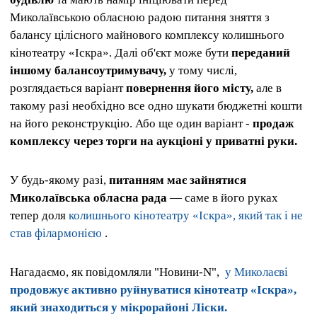
Миколаївською обласною радою питання зняття з
балансу цілісного майнового комплексу колишнього
кінотеатру «Іскра». Далі об'єкт може бути
переданий
іншому балансоутримувачу,
у тому числі,
розглядається варіант
повернення його місту,
але в
такому разі необхідно все одно шукати бюджетні кошти
на його реконструкцію. Або ще один варіант -
продаж
комплексу через торги на аукціоні у приватні руки.
У будь-якому разі,
питанням має зайнятися
Миколаївська обласна рада
— саме в його руках
тепер доля
колишнього кінотеатру «Іскра», який так і не
став філармонією
.
Нагадаємо, як повідомляли "Новини-N",
у Миколаєві
продовжує активно руйнуватися кінотеатр «Іскра»,
який знаходиться у мікрорайоні Ліски.