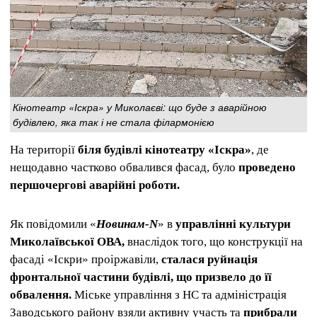
Кінотеатр «Іскра» у Миколаєві: що буде з аварійною
будівлею, яка так і не стала філармонією
На території
біля будівлі кінотеатру «Іскра»
, де
нещодавно частково обвалився фасад, було
проведено
першочергові аварійні роботи.
Як повідомили «
Новинам
-N
» в
управлінні культури
Миколаївської ОВА,
внаслідок того, що конструкції на
фасаді «Іскри» проіржавіли,
сталася руйнація
фронтальної частини будівлі, що призвело до її
обвалення.
Міське управління з НС та адміністрація
Заводського району взяли активну участь та
прибрали