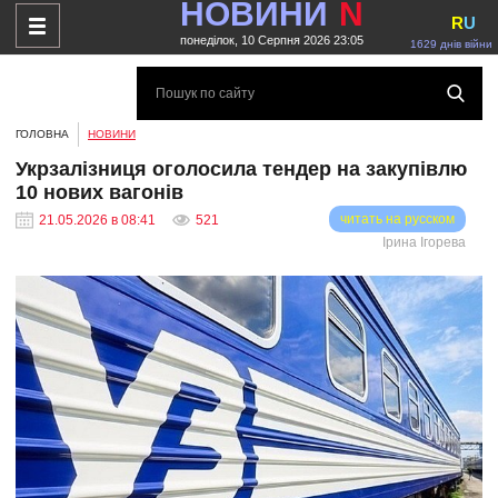
НОВИНИ
N
R
U
понеділок, 10 Серпня 2026 23:05
1629 днів війни
ГОЛОВНА
НОВИНИ
Укрзалізниця оголосила тендер на закупівлю
10 нових вагонів
читать на русском
21.05.2026 в 08:41
521
Ірина Ігорева