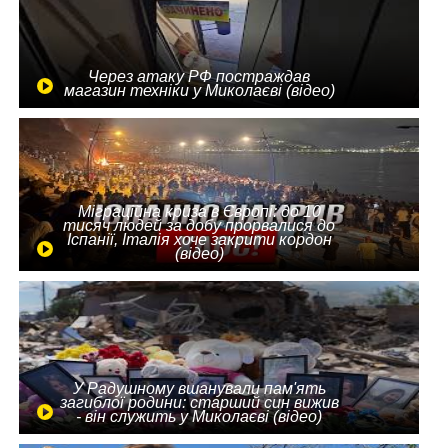
Через атаку РФ постраждав
магазин техніки у Миколаєві (відео)
Міграційна криза в Європі: до 10
тисяч людей за добу прорвалися до
Іспанії, Італія хоче закрити кордон
(відео)
У Радушному вшанували пам'ять
загиблої родини: старший син вижив
- він служить у Миколаєві (відео)