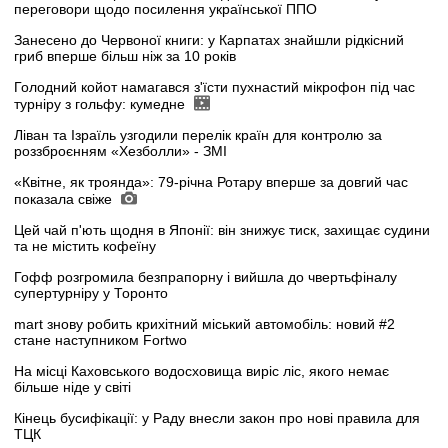
переговори щодо посилення української ППО
Занесено до Червоної книги: у Карпатах знайшли рідкісний
гриб вперше більш ніж за 10 років
Голодний койот намагався з'їсти пухнастий мікрофон під час
турніру з гольфу: кумедне
Ліван та Ізраїль узгодили перелік країн для контролю за
роззброєнням «Хезболли» - ЗМІ
«Квітне, як троянда»: 79-річна Ротару вперше за довгий час
показала свіже
Цей чай п'ють щодня в Японії: він знижує тиск, захищає судини
та не містить кофеїну
Гофф розгромила безпрапорну і вийшла до чвертьфіналу
супертурніру у Торонто
mart знову робить крихітний міський автомобіль: новий #2
стане наступником Fortwo
На місці Каховського водосховища виріс ліс, якого немає
більше ніде у світі
Кінець бусифікації: у Раду внесли закон про нові правила для
ТЦК