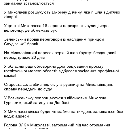
займання встановлюється
У Миколаєві розшукують 16-річну дівчину, яка пішла з дитячої
лікарні
У центрі Миколаєва 18 серпня перекриють вулиці через
велогонку: де обмежать рух
Зеленський провів переговори із наслідним принцом
Саудівської Аравії
На Миколаївщині пересох верхній шар ґрунту: бездощовий
період триває 20 днів
У обласній раді обговорили доопрацювання проєкту
госпітальної мережі області: відбулося засідання профільної
комісії
Староста села вбив підлеглу із рушниці на Миколаївщині:
справу передали до суду
У Вознесенську попрощаються з військовим Миколою
Гурським, який загинув на Донбасі
У Миколаєві кілька будинків майже на тиждень залишаться без
води: адреси
Голова ВЛК у Миколаєві, затриманий під час отримання