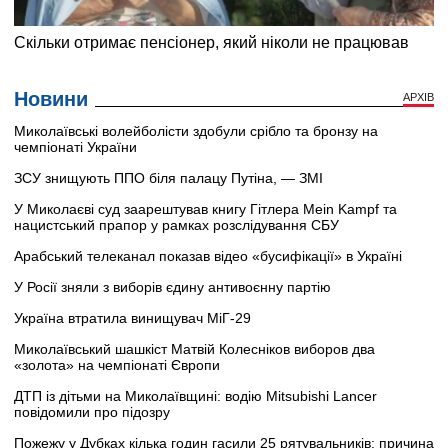
Новини
АРХІВ
Миколаївські волейболісти здобули срібло та бронзу на
чемпіонаті України
ЗСУ знищують ППО біля палацу Путіна, — ЗМІ
У Миколаєві суд заарештував книгу Гітлера Mein Kampf та
нацистський прапор у рамках розслідування СБУ
Арабський телеканал показав відео «бусифікації» в Україні
У Росії зняли з виборів єдину антивоєнну партію
Україна втратила винищувач МіГ-29
Миколаївський шашкіст Матвій Колесніков виборов два
«золота» на чемпіонаті Європи
ДТП із дітьми на Миколаївщині: водію Mitsubishi Lancer
повідомили про підозру
Пожежу у Дубках кілька годин гасили 25 рятувальників: причина