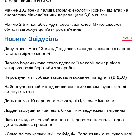
хабара, вийшов із СІЗО
Майже 192 тонни палива згоріли: екологічні збитки від атак на
енергетику Миколаївщини перевищили 6,8 млн грн
Майже 2,5 кг канабісу «для себе»: жителеві Миколаївської
області загрожує до п'яти років в'язниці
Новини Звідусіль
АРХІВ
Депутатка з Нової Зеландії підключилася до засідання з ванної
та стала зіркою мережі
Лариса Кадочникова стала вдовою: її чоловік помер після
чотирьох років боротьби з хворобою
Нерозлучні кіт і собака завоювали кохання Instagram (ВІДЕО)
Найпопулярніший метод виявився помилковим: вушні краплі
не лікують отит
День ангела 10 серпня: хто сьогодні відзначає іменини
Людей зворушила «запекла бійка» між ведмежам і тигреням
Ліжко виглядає неохайним навіть із дорогою постіллю: одна
деталь змінює враження
«Саме по тих кроках, які необхідні». Зеленський анонсував нові