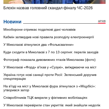
Новини
АРХІВ
Міноборони отримає податкові дані чоловіків
Кабмін затвердив нові правила розподілу електроенергії
У Миколаєві зіткнулися два «Фольксвагени»
Куди сходити в Миколаєві з 7 по 13 серпня: перелік заходів
Фотограф показала дивовижних птахів Миколаєва (фото)
У Миколаєві «Форд» в'їхав у «Сузукі», виїжджаючи на міст
Україна готує нові санкції проти Росії: Зеленський доручив
спецоперацію
На в'їзді на міст у Миколаєві фура зіткнулася з «Міцубісі»:
утворився затор
Співробітників ТЦК викрили у фіктивних мобілізаціях
У Миколаєві перевірили стан укриттів: який знайшли недолік