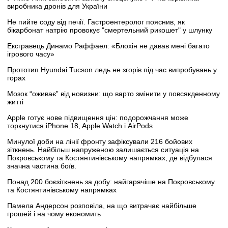
виробника дронів для України
Не пийте соду від печії. Гастроентеролог пояснив, як
бікарбонат натрію провокує "смертельний рикошет" у шлунку
Ексгравець Динамо Раффаел: «Блохін не давав мені багато
ігрового часу»
Прототип Hyundai Tucson ледь не згорів під час випробувань у
горах
Мозок “оживає” від новизни: що варто змінити у повсякденному
житті
Apple готує нове підвищення цін: подорожчання може
торкнутися iPhone 18, Apple Watch і AirPods
Минулої доби на лінії фронту зафіксували 216 бойових
зіткнень. Найбільш напруженою залишається ситуація на
Покровському та Костянтинівському напрямках, де відбулася
значна частина боїв.
Понад 200 боєзіткнень за добу: найгарячіше на Покровському
та Костянтинівському напрямках
Памела Андерсон розповіла, на що витрачає найбільше
грошей і на чому економить