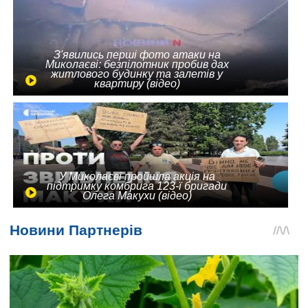
З'явились перші фото атаки на
Миколаєві: безпілотник пробив дах
житлового будинку та залетів у
квартиру (відео)
У Миколаєві пройшла акція на
підтримку комбрига 123-ї бригади
Олега Макухи (відео)