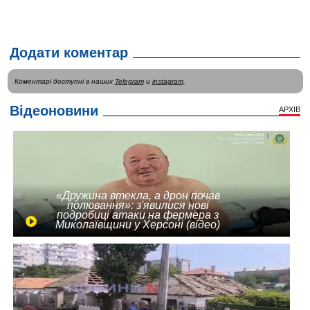
Додати коментар
Коментарі доступні в наших
Telegram
и
instagram
.
Відеоновини
АРХІВ
«Дружина втекла, а дрон почав
полювання»: з'явилися нові
подробиці атаки на фермера з
Миколаївщини у Херсоні (відео)