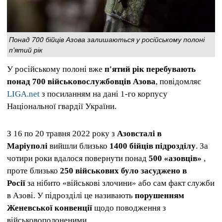
Понад 700 бійців Азова залишаються у російському полоні
п'ятий рік
У російському полоні вже
п'ятий рік перебувають
понад 700 військовослужбовців Азова
, повідомляє
LIGA.net
з посиланням на дані 1-го корпусу
Національної гвардії України.
З 16 по 20 травня 2022 року з
Азовсталі в
Маріуполі
вийшли близько
1400 бійців підрозділу
. За
чотири роки вдалося повернути понад
500 «азовців»
,
проте близько
250 військових було засуджено в
Росії
за нібито «військові злочини» або сам факт служби
в Азові. У підрозділі це називають
порушенням
Женевської конвенції
щодо поводження з
військовополоненими.