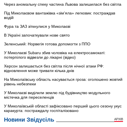
Через аномальну спеку частина Львова залишилася без світла
Під Миколаєвом вантажівка «зім'яла» легковик: постраждав
водій
Фура та ЗАЗ зіткнулися у Миколаєві
В Україні започаткували нове свято
Зеленський: Норвегія готова допомогти з ППО
У Миколаєві Subaru збив чоловіка на електросамокаті:
потерпілого відвезли до лікарні (відео)
Херсон залишається без світла після нічної атаки РФ:
відновлення може тривати кілька днів
На Миколаївську область насувається гроза: оголошено жовтий
рівень небезпеки
У Миколаєві виділили землю під будівництво модульного
містечка для переселенців
У Миколаївській області зафіксовано перший цього сезону укус
каракурта: постраждалу госпіталізовано
Новини Звідусіль
АРХІВ