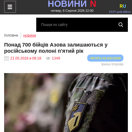
НОВИНИ
N
R
U
четвер, 6 Серпня 2026 22:00
1625 днів війни
ГОЛОВНА
НОВИНИ
Понад 700 бійців Азова залишаються у
російському полоні п'ятий рік
читать на русском
21.05.2026 в 08:18
1349
Ірина Ігорева