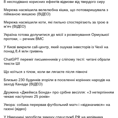
8 несподівано корисних ефектів відмови від твердого сиру
Мережа насмішила велелюбна кішка, що потоваришувала з
пійманою мишкою (ВІДЕО)
Мережа насмішили коти, які пильно спостерігають за грою в
м'яч (ВІДЕО)
Україна готова долучитися до місії з розмінування Ормузької
протоки, – речник ВМС
У Києві викрили call-центр, який ошукав інвесторів із Чехії на
понад 8,4 млн гривень
ChatGPT переміг письменників у сліпому тесті: читачі обрали
тексти ШІ
Що коїться з тілом, коли ви лягаєте після півночі
Близько 230 будинків згоріли в поселенні корінних народів на
заході Канади (ВІДЕО)
Дружина «Джеймса Бонда» про срібне весілля: «З нетерпінням
чекаю наступних 25 років»
Умора: собака перервав футбольний матч і «відзначився» на
газоні (відео)
У Німеччині запобігли замаху спецслужб РФ на керівника