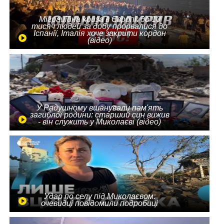
Міграційна криза в Європі: до 10
тисяч людей за добу прорвалися до
Іспанії, Італія хоче закрити кордон
(відео)
У Радушному вшанували пам'ять
загиблої родини: старший син вижив
- він служить у Миколаєві (відео)
Удар по селу під Миколаєвом:
очевидці повідомили подробиці